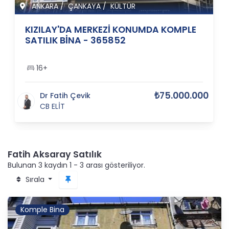
ANKARA
/
ÇANKAYA
/
KÜLTÜR
KIZILAY'DA MERKEZİ KONUMDA KOMPLE
SATILIK BİNA - 365852
16+
₺75.000.000
Dr Fatih Çevik
CB ELİT
Fatih Aksaray Satılık
Bulunan 3 kaydın 1 - 3 arası gösteriliyor.
Sırala
Komple Bina