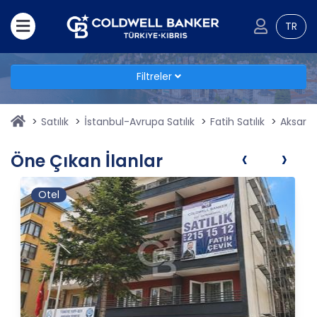
TR
Filtreler
Satılık
İstanbul-Avrupa Satılık
Fatih Satılık
Aksaray 
‹
›
Öne Çıkan İlanlar
Otel