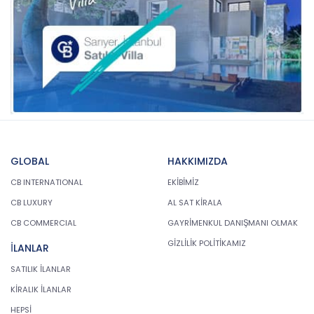
GLOBAL
HAKKIMIZDA
CB INTERNATIONAL
EKİBİMİZ
CB LUXURY
AL SAT KİRALA
CB COMMERCIAL
GAYRİMENKUL DANIŞMANI OLMAK
GİZLİLİK POLİTİKAMIZ
İLANLAR
SATILIK İLANLAR
KİRALIK İLANLAR
HEPSİ