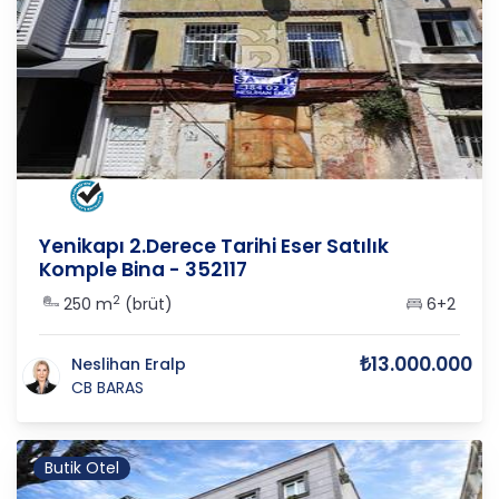
İSTANBUL
/
FATİH
/
YALI M
Yenikapı 2.Derece Tarihi Eser Satılık
Komple Bina - 352117
2
250 m
(brüt)
6+2
₺13.000.000
Neslihan Eralp
CB BARAS
Butik Otel