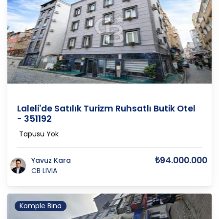
İstanbul-Avrupa
/
Fatih
/
Aksaray
Laleli'de Satılık Turizm Ruhsatlı Butik Otel
- 351192
Tapusu Yok
₺94.000.000
Yavuz Kara
CB LIVIA
Komple Bina