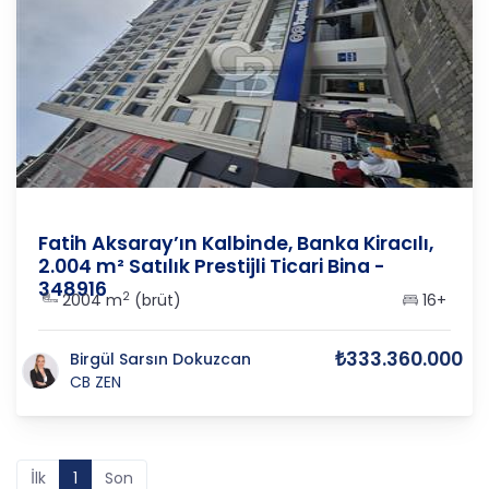
İstanbul-Avrupa
/
Fatih
/
Aksaray
Fatih Aksaray’ın Kalbinde, Banka Kiracılı,
2.004 m² Satılık Prestijli Ticari Bina -
348916
2
2004 m
(brüt)
16+
₺333.360.000
Birgül Sarsın Dokuzcan
CB ZEN
İlk
1
Son