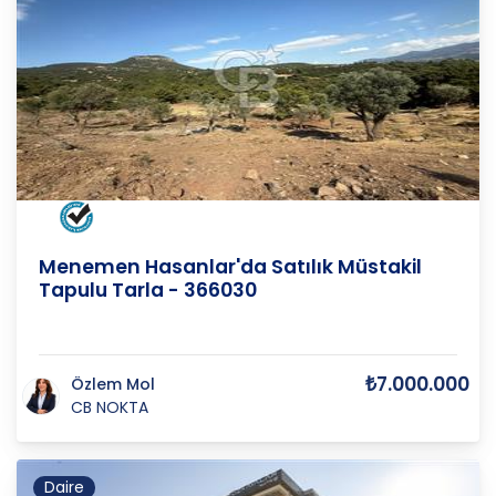
İZMİR
/
MENEMEN
/
HASANLAR K
Menemen Hasanlar'da Satılık Müstakil
Tapulu Tarla - 366030
₺7.000.000
Özlem Mol
CB NOKTA
Daire