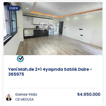
Daire
AYDIN
/
DİDİM
/
YENİ
Yeni Mah.de 2+1 4yaşında Satılık Daire -
365975
₺4.950.000
Gamze Yıldız
CB MEDUSA