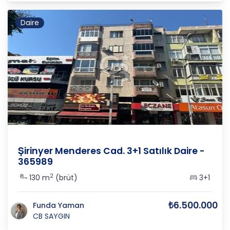
Daire
İzmir
/
Buca
/
Yiğitler
Şirinyer Menderes Cad. 3+1 Satılık Daire -
365989
2
130 m
(brüt)
3+1
₺6.500.000
Funda Yaman
CB SAYGIN