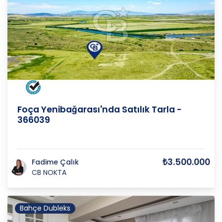
İZMİR
/
FOÇA
/
YENİBAĞARASI M
Foça Yenibağarası'nda Satılık Tarla -
366039
₺3.500.000
Fadime Çalık
CB NOKTA
Bahçe Dubleks