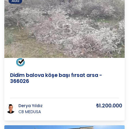
Ada
AYDIN
/
DİDİM
/
AKYENİKÖY M
Didim balova köşe başı fırsat arsa -
366026
₺1.200.000
Derya Yıldız
CB MEDUSA