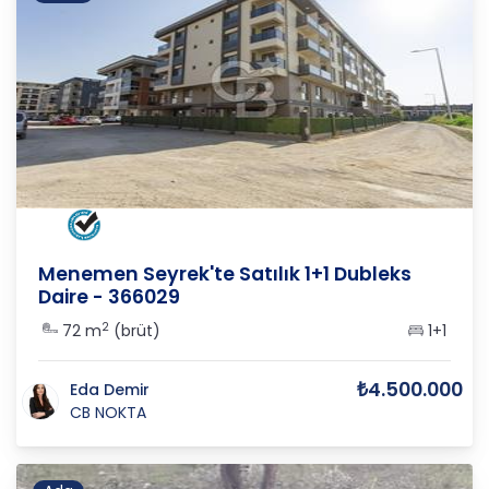
İZMİR
/
MENEMEN
/
SEYREK
Menemen Seyrek'te Satılık 1+1 Dubleks
Daire - 366029
2
72 m
(brüt)
1+1
₺4.500.000
Eda Demir
CB NOKTA