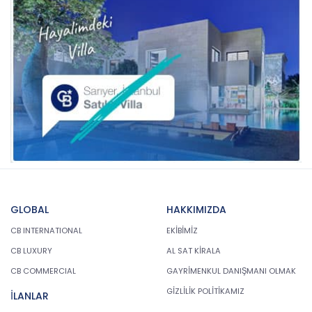
GLOBAL
HAKKIMIZDA
CB INTERNATIONAL
EKİBİMİZ
CB LUXURY
AL SAT KİRALA
CB COMMERCIAL
GAYRİMENKUL DANIŞMANI OLMAK
GİZLİLİK POLİTİKAMIZ
İLANLAR