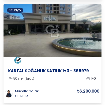
Stüdyo
İSTANBUL
/
KARTAL
/
ORTA
KARTAL SOĞANLIK SATILIK 1+0 - 365979
2
50 m
(brüt)
1+0
₺6.200.000
Mücella Solak
CB NETA