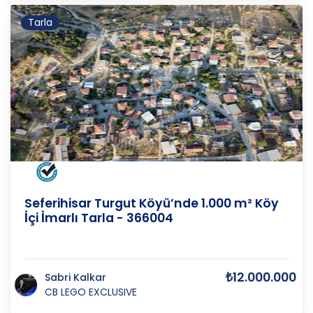
Tarla
İZMİR
/
SEFERİHİSAR
/
TURGUT M
Seferihisar Turgut Köyü’nde 1.000 m² Köy
İçi İmarlı Tarla - 366004
₺12.000.000
Sabri Kalkar
CB LEGO EXCLUSIVE