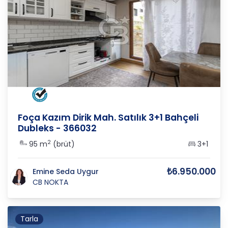
İZMİR
/
FOÇA
/
BAĞARASI
Foça Kazım Dirik Mah. Satılık 3+1 Bahçeli
Dubleks - 366032
2
95 m
(brüt)
3+1
₺6.950.000
Emine Seda Uygur
CB NOKTA
Tarla