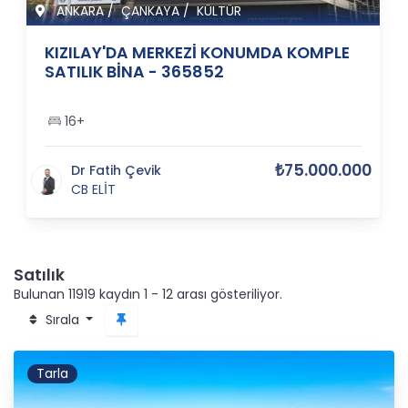
ANKARA
/
ÇANKAYA
/
KÜLTÜR
KIZILAY'DA MERKEZİ KONUMDA KOMPLE
SATILIK BİNA - 365852
16+
₺75.000.000
Dr Fatih Çevik
CB ELİT
Satılık
Bulunan 11919 kaydın 1 - 12 arası gösteriliyor.
Sırala
Tarla