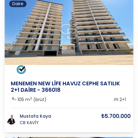
Daire
İZMİR
/
MENEMEN
/
KOYUNDERE
MENEMEN NEW LİFE HAVUZ CEPHE SATILIK
2+1 DAİRE - 366018
2
105 m
(brüt)
2+1
₺5.700.000
Mustafa Kaya
CB KAVİY