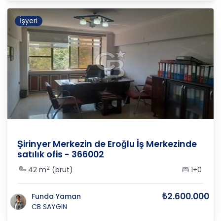
İşyeri
İzmir
/
Buca
/
Hürriyet
Şirinyer Merkezin de Eroğlu İş Merkezinde
satılık ofis - 366002
2
42 m
(brüt)
1+0
₺2.600.000
Funda Yaman
CB SAYGIN