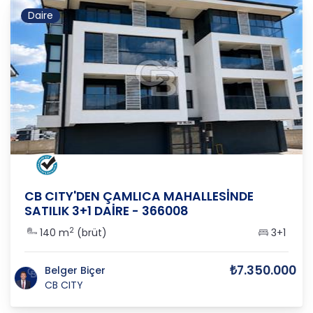
Daire
ESKİŞEHİR
/
TEPEBAŞI
/
ÇAMLICA
CB CITY'DEN ÇAMLICA MAHALLESİNDE
SATILIK 3+1 DAİRE - 366008
2
140 m
(brüt)
3+1
₺7.350.000
Belger Biçer
CB CITY