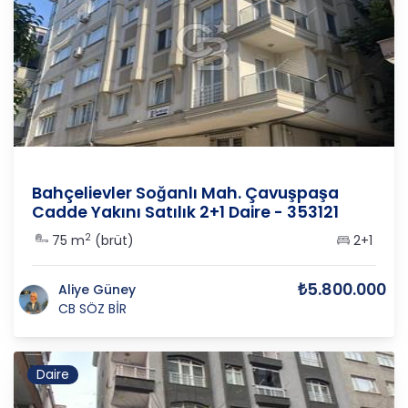
İSTANBUL
/
BAHÇELİEVLER
/
KOCASİNAN
Bahçelievler Soğanlı Mah. Çavuşpaşa
Cadde Yakını Satılık 2+1 Daire - 353121
2
75 m
(brüt)
2+1
₺5.800.000
Aliye Güney
CB SÖZ BİR
Daire