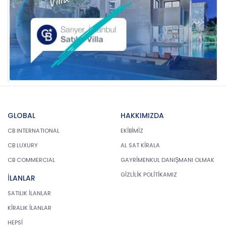
GLOBAL
HAKKIMIZDA
CB INTERNATIONAL
EKİBİMİZ
CB LUXURY
AL SAT KİRALA
CB COMMERCIAL
GAYRİMENKUL DANIŞMANI OLMAK
GİZLİLİK POLİTİKAMIZ
İLANLAR
SATILIK İLANLAR
KİRALIK İLANLAR
HEPSİ