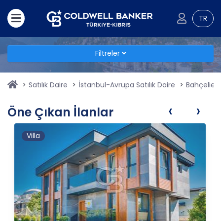
TR
Filtreler
Satılık Daire
İstanbul-Avrupa Satılık Daire
Bahçelievle
‹
›
Öne Çıkan İlanlar
Villa