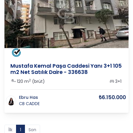
İSTANBUL
/
BAHÇELİEVLER
/
KOCASİNAN
Mustafa Kemal Paşa Caddesi Yanı 3+1 105
m2 Net Satılık Daire - 336638
2
120 m
(brüt)
3+1
₺6.150.000
Ebru Has
CB CADDE
İlk
1
Son