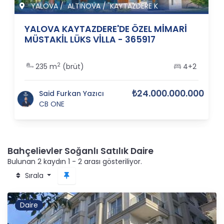
YALOVA
/
ALTINOVA
/
KAYTAZDERE K
YALOVA KAYTAZDERE'DE ÖZEL MİMARİ
MÜSTAKİL LÜKS VİLLA - 365917
2
235 m
(brüt)
4+2
₺24.000.000.000
Said Furkan Yazıcı
CB ONE
Bahçelievler Soğanlı Satılık Daire
Bulunan 2 kaydın 1 - 2 arası gösteriliyor.
Sırala
Daire