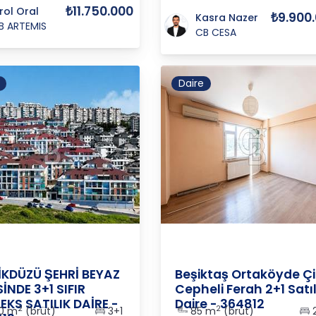
₺11.750.000
irol Oral
₺9.900
Kasra Nazer
B ARTEMIS
CB CESA
Daire
ul-
ORTA
/
Beylikdüzü
/
Kavaklı
İSTANBUL
/
BEŞİKTAŞ
/
a
M
İKDÜZÜ ŞEHRİ BEYAZ
Beşiktaş Ortaköyde Çi
SİNDE 3+1 SIFIR
Cepheli Ferah 2+1 Satıl
EKS SATILIK DAİRE -
Daire - 364812
2
2
0 m
(brüt)
3+1
85 m
(brüt)
2