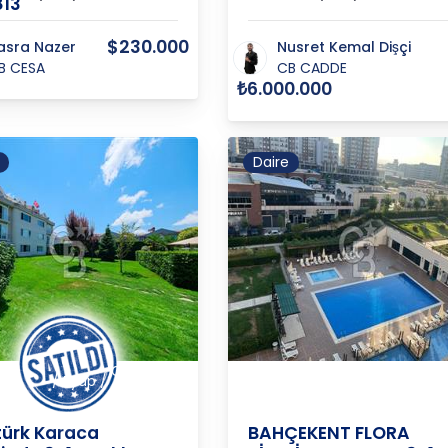
13
$230.000
asra Nazer
Nusret Kemal Dişçi
B CESA
CB CADDE
₺6.000.000
Daire
ul-
Göktürk
İstanbul-
Bahç
/
Eyüp
/
/
Başakşehir
/
a
Merkez
Avrupa
2. Kı
ürk Karaca
BAHÇEKENT FLORA