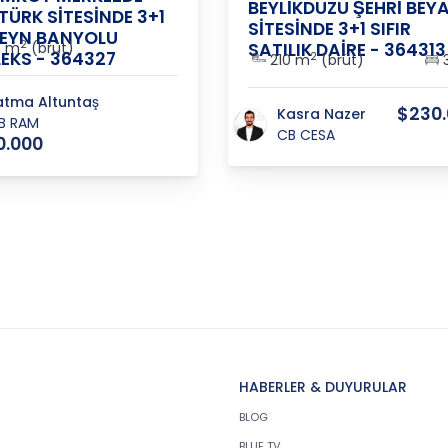
BEYLİKDÜZÜ ŞEHRİ BEY
ÜRK SİTESİNDE 3+1
SİTESİNDE 3+1 SIFIR
VEYN BANYOLU
2
6 m
(brüt)
SATILIK DAİRE - 364313
EKS - 364327
2
210 m
(brüt)
3
atma Altuntaş
$230
Kasra Nazer
B RAM
CB CESA
0.000
HABERLER & DUYURULAR
BLOG
BLUE TV