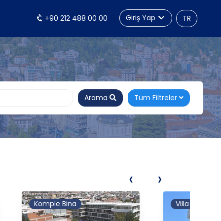
Giriş Yap
+90 212 488 00 00
TR
Arama
Tüm Filtreler
‹
›
Komple Bina
Villa