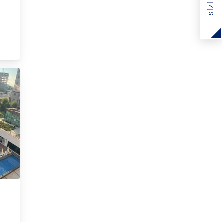
eşehir
sım