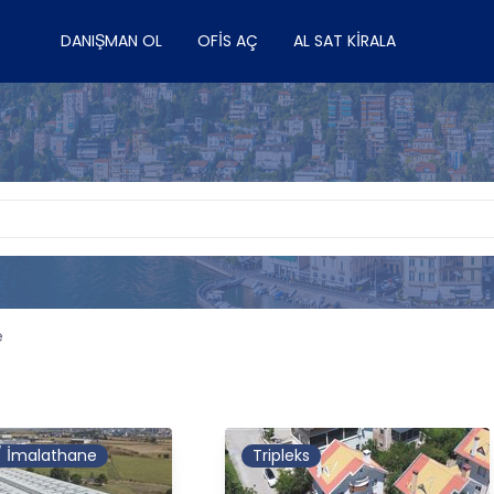
DANIŞMAN OL
OFIS AÇ
AL SAT KIRALA
e
 / İmalathane
Tripleks