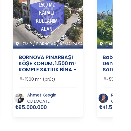
I
İZMİR
/
BORNOVA
/
KEMALPAŞA M
ÇANAKKALE
BORNOVA PINARBAŞI
Babakale 
KÖŞE KONUM, 1.500 m²
Denize Ya
KOMPLE SATILIK BİNA -
Satılık Lüks
364281
364037
2
2
1500 m
(brüt)
550 m
(br
Ahmet Kesgin
Reşat Ak
CB LOCATE
CB REAL
₺95.000.000
₺41.500.000