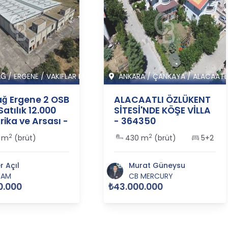
AĞ
/
ERGENE
/
VAKIFLAR M
ANKARA
/
ÇANKAYA
/
ALACAATL
ağ Ergene 2 OSB
ALACAATLI ÖZLÜKENT
Satılık 12.000
SİTESİ'NDE KÖŞE VİLLA
ika ve Arsası -
- 364350
5
2
2
 m
(brüt)
430 m
(brüt)
5+2
 Açıl
Murat Güneysu
İAM
CB MERCURY
0.000
₺43.000.000