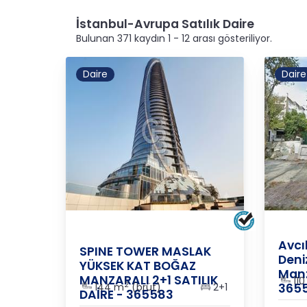
İstanbul-Avrupa Satılık Daire
Bulunan 371 kaydın 1 - 12 arası gösteriliyor.
Daire
Daire
İSTAN
İSTANBUL
/
SARIYER
/
M.AYAZAĞA
Avcı
SPINE TOWER MASLAK
Deniz
YÜKSEK KAT BOĞAZ
Manz
MANZARALI 2+1 SATILIK
110
2
144 m
(brüt)
2+1
365
DAİRE - 365583