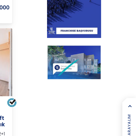
.000
KÖY
SIZI ARAYALIM
ft
ık
+1