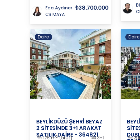
B
₺38.700.000
Eda Aydıner
C
CB MAYA
Daire
Daire
İstanbul-
İstanb
/
Beylikdüzü
/
Kavaklı
Avrupa
Avrup
BEYLİKDÜZÜ ŞEHRİ BEYAZ
BEYL
2 SİTESİNDE 3+1 ARAKAT
SİTE
SATILIK DAİRE - 364821
DUBL
2
175 m
(brüt)
3+1
20