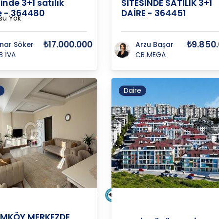
inde 3+1 satılık
SİTESİNDE SATILIK 3+1
e - 364480
DAİRE - 364451
su Yok
₺17.000.000
₺9.850
ınar Söker
Arzu Başar
B İVA
CB MEGA
Daire
İstanbul-
BUL
/
ARNAVUTKÖY
/
HADIMKÖY
/
Beylikdüzü
/
K
Avrupa
IMKÖY MERKEZDE