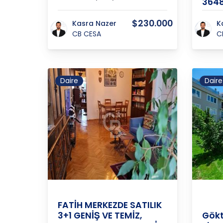
3648
$230.000
Kasra Nazer
K
CB CESA
C
Daire
Daire
İSTANBUL
/
FATİH
/
SOFULAR
İstanb
Avrup
FATİH MERKEZDE SATILIK
3+1 GENİŞ VE TEMİZ,
Gökt