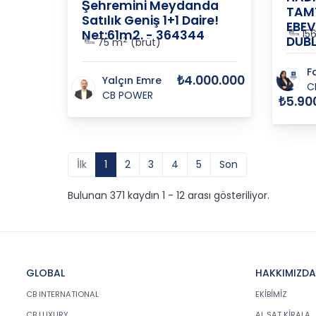
Şehremini Meydanda
TAMT
Satılık Geniş 1+1 Daire!
EBE
Net:61m2. - 364344
15
DUBL
2
75 m
(brüt)
F
₺4.000.000
Yalçın Emre
C
CB POWER
₺5.90
İlk
1
2
3
4
5
Son
Bulunan 371 kaydın 1 - 12 arası gösteriliyor.
GLOBAL
HAKKIMIZDA
CB INTERNATIONAL
EKİBİMİZ
CB LUXURY
AL SAT KİRALA