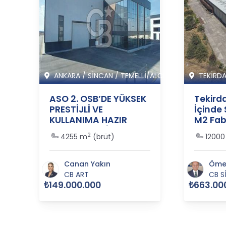
ANKARA
/
SİNCAN
/
TEMELLİ/ALCI M
TEKİRD
ASO 2. OSB’DE YÜKSEK
Tekird
PRESTİJLİ VE
İçinde 
KULLANIMA HAZIR
M2 Fabr
SATILIK FABRİKA
36448
2
1
4255 m
(brüt)
12000
BİNASI - 365517
Canan Yakın
Ömer
CB ART
CB S
₺149.000.000
₺663.00