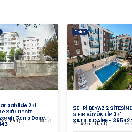
Daire
BUL
/
AVCILAR
/
AVCILAR
İSTANBUL
/
BEYLİKDÜZÜ
/
KAVA
lar Sahilde 2+1
ŞEHRİ BEYAZ 2 SİTESİN
e Sıfır Deniz
SIFIR BÜYÜK TİP 3+1
aralı Geniş Daire -
SATILIK DAİRE - 36542
2
 m
(brüt)
2+1
2
543
190 m
(brüt)
3