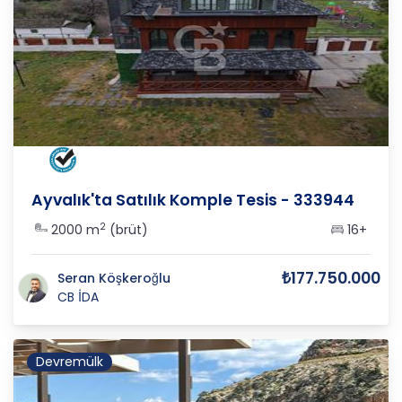
BALIKESİR
/
AYVALIK
/
MUTLU M
Ayvalık'ta Satılık Komple Tesis - 333944
2
2000 m
(brüt)
16+
₺177.750.000
Seran Köşkeroğlu
CB İDA
Devremülk