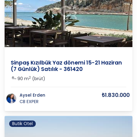
Muğla
/
Marmaris
/
İçmeler
Sinpaş Kızılbük Yaz dönemi 15-21 Haziran
(7 Günlük) Satılık - 361420
2
90 m
(brüt)
₺1.830.000
Aysel Erden
CB EXPER
Butik Otel