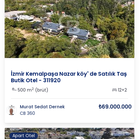
İzmir
/
Kemalpaşa
/
Nazarköy
İzmir Kemalpaşa Nazar köy' de Satılık Taş
Butik Otel - 311920
2
500 m
(brüt)
12+2
₺69.000.000
Murat Sedat Dernek
CB 360
Apart Otel