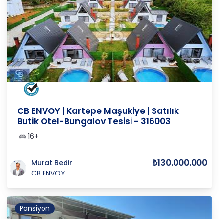
KOCAELİ
/
KARTEPE
/
MAŞUKİYE M
CB ENVOY | Kartepe Maşukiye | Satılık
Butik Otel-Bungalov Tesisi - 316003
16+
₺130.000.000
Murat Bedir
CB ENVOY
Pansiyon