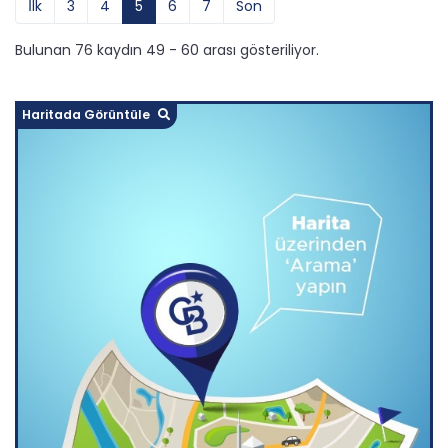
İlk
3
4
5
6
7
Son
Bulunan 76 kaydın 49 - 60 arası gösteriliyor.
Haritada Görüntüle