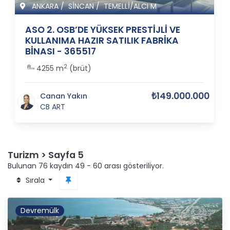
ANKARA
/
SİNCAN
/
TEMELLİ/ALCI M
ASO 2. OSB’DE YÜKSEK PRESTİJLİ VE
KULLANIMA HAZIR SATILIK FABRİKA
BİNASI - 365517
2
4255 m
(brüt)
₺149.000.000
Canan Yakın
CB ART
Turizm > Sayfa 5
Bulunan 76 kaydın 49 - 60 arası gösteriliyor.
Sırala
Devremülk