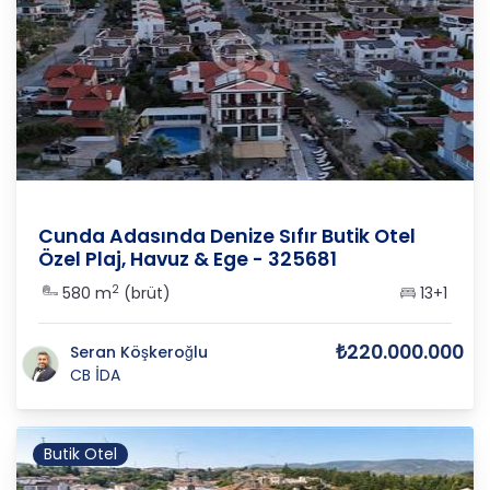
Balıkesir
/
Ayvalık
/
Mithatpaşa
Cunda Adasında Denize Sıfır Butik Otel
Özel Plaj, Havuz & Ege - 325681
2
580 m
(brüt)
13+1
₺220.000.000
Seran Köşkeroğlu
CB İDA
Butik Otel