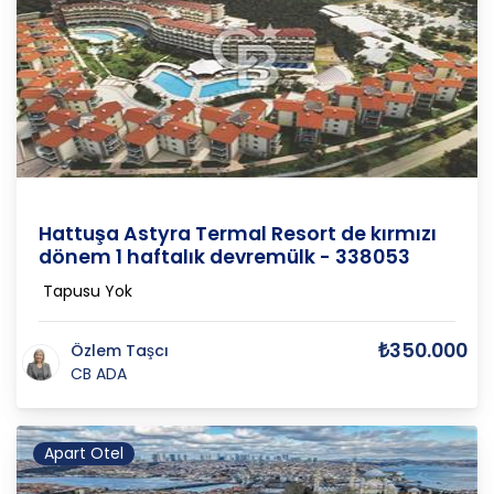
Balıkesir
/
Edremit
/
Güre
Hattuşa Astyra Termal Resort de kırmızı
dönem 1 haftalık devremülk - 338053
Tapusu Yok
₺350.000
Özlem Taşcı
CB ADA
Apart Otel