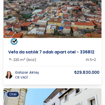
İSTANBUL
/
FATİH
/
KALENDERHANE M
Vefa da satılık 7 odalı apart otel - 336812
2
220 m
(brüt)
5+2
₺29.830.000
Gülüzar Aktaş
CB VADİ
Otel