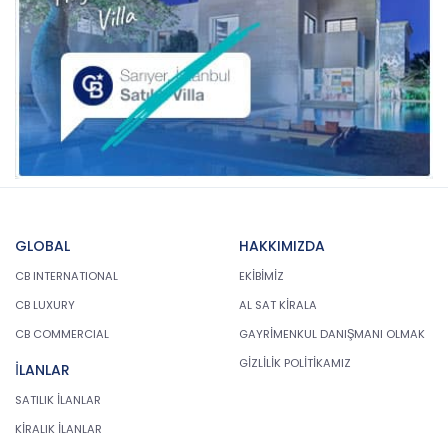
GLOBAL
HAKKIMIZDA
CB INTERNATIONAL
EKİBİMİZ
CB LUXURY
AL SAT KİRALA
CB COMMERCIAL
GAYRİMENKUL DANIŞMANI OLMAK
GİZLİLİK POLİTİKAMIZ
İLANLAR
SATILIK İLANLAR
KİRALIK İLANLAR