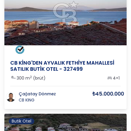
BALIKESİR
/
AYVALIK
/
FETHİYE M
CB KİNG'DEN AYVALIK FETHİYE MAHALLESİ
SATILIK BUTİK OTEL - 327499
2
300 m
(brüt)
4+1
₺45.000.000
Çağatay Dönmez
CB KING
Butik Otel