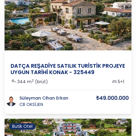
Muğla
/
Datça
/
Reşadiye
DATÇA REŞADİYE SATILIK TURİSTİK PROJEYE
UYGUN TARİHİ KONAK - 325449
2
344 m
(brüt)
5+1
₺49.000.000
Süleyman Cihan Erkan
CB OKSİJEN
Butik Otel