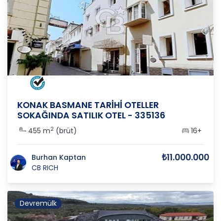
İZMİR
/
KONAK
/
FETTAH M
KONAK BASMANE TARİHİ OTELLER
SOKAĞINDA SATILIK OTEL - 335136
2
455 m
(brüt)
16+
₺11.000.000
Burhan Kaptan
CB RICH
Devremülk