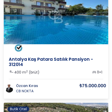
ANTALYA
/
KAŞ
/
GELEMİŞ M
Antalya Kaş Patara Satılık Pansiyon -
312014
2
400 m
(brüt)
11+1
₺75.000.000
Özcan Kıras
CB NOKTA
Butik Otel