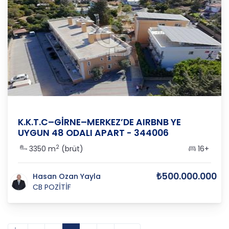
K.K.T.C.
/
Girne
/
Merkez
K.K.T.C–GİRNE–MERKEZ’DE AIRBNB YE
UYGUN 48 ODALI APART - 344006
2
3350 m
(brüt)
16+
₺500.000.000
Hasan Ozan Yayla
CB POZİTİF