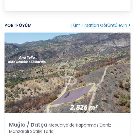
tarafından silinecek, yok edilecek veya anonim
hale getirilecektir.
6. Kişisel Veri İşleme Faaliyetlerinin Kanunun 5
Tüm Fırsatları Görüntüleyin
PORTFÖYÜM
inci Maddesinde Belirtilen Kişisel Veri İşleme
Şartlarından Bir veya Birkaçına Dayalı Olarak
Kanunun 4. Maddedeki Temel İlkelerin Tümüne
Uygun Şekilde Yürütülmesi
Kişisel veriler kural olarak, KVK Kanunu’nun 5.
maddesinde belirtilen şartlardan bir veya
birkaçına uygun olarak işlenecek CB Gayrimenkul
Franchising Pazarlama ve Danışmanlık Hizmetleri
A.Ş. tarafından, Şirket iş birimlerinin yürütmekte
olduğu kişisel veri işleme faaliyetlerinin bu
şartlardan bir veya bir kaçına dayalı olarak
yürütülüp yürütülmediği tespit edilecek, bu
şartlardan bir veya bir kaçını sağlamayan kişisel
veri işleme faaliyetleri süreçlerde yer
almayacaktır. Kişisel veri işleme faaliyetlerinin
Muğla / Datça
Mesudiye'de Kapanmaz Deniz
kişisel veri işleme şartlarından bir veya birkaçına
Manzaralı Satılık Tarla
dayalı olarak yürütülmesinin sağlanmasının yanı