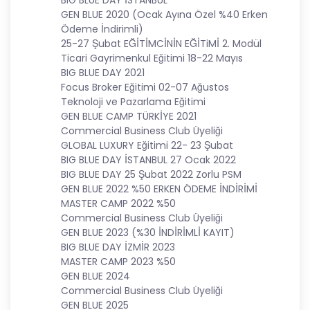
BIG BLUE DAY İSTANBUL
5. İlgili Mevzuatta Öngörülen veya İşlendikleri
GEN BLUE 2020 (Ocak Ayına Özel %40 Erken
Amaç İçin Gerekli Olan Süre Kadar Muhafaza
Ödeme İndirimli)
Etme
25-27 Şubat EĞİTİMCİNİN EĞİTiMİ 2. Modül
Ticari Gayrimenkul Eğitimi 18-22 Mayıs
CB Gayrimenkul Franchising Pazarlama ve
BIG BLUE DAY 2021
Danışmanlık Hizmetleri A.Ş. Türk Ceza Kanunu’nun
Focus Broker Eğitimi 02-07 Ağustos
138. maddesine ve KVK Kanunu’nun 4. ve 7.
Teknoloji ve Pazarlama Eğitimi
maddelerine uygun olarak; işledikleri kişisel verileri,
GEN BLUE CAMP TÜRKİYE 2021
yalnızca ilgili mevzuat ve kanunlarda öngörülen
Commercial Business Club Üyeliği
veya kişisel veri işleme amacının gerektirdiği süre
GLOBAL LUXURY Eğitimi 22- 23 Şubat
kadar muhafaza edecektir. CB Gayrimenkul
BIG BLUE DAY İSTANBUL 27 Ocak 2022
Franchising Pazarlama ve Danışmanlık Hizmetleri
BIG BLUE DAY 25 Şubat 2022 Zorlu PSM
A.Ş. öncelikle ilgili mevzuatta kişisel verilerin
GEN BLUE 2022 %50 ERKEN ÖDEME İNDİRİMİ
saklanması için bir süre öngörülüp
MASTER CAMP 2022 %50
öngörülmediğini tespit edecek, bir süre
Commercial Business Club Üyeliği
belirlenmişse bu süreye uygun davranacak, bir
GEN BLUE 2023 (%30 İNDİRİMLİ KAYIT)
süre belirlenmemişse kişisel verileri işlendikleri
BIG BLUE DAY İZMİR 2023
amaç için gerekli olan süre kadar muhafaza
MASTER CAMP 2023 %50
edecektir. Sürenin bitimi veya işlenmesini
GEN BLUE 2024
gerektiren sebeplerin ortadan kalkması halinde
Commercial Business Club Üyeliği
kişisel veriler CB CB Gayrimenkul Franchising
GEN BLUE 2025
Pazarlama ve Danışmanlık Hizmetleri A.Ş.