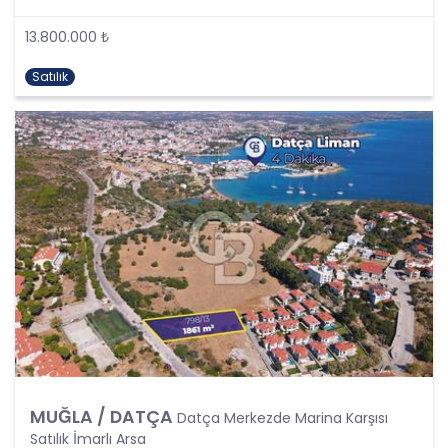
olarak tanımlanmıştır. Kişisel veri kavramı sadece
ad, soyad, doğum yeri, doğum tarihi gibi kişilerin
13.800.000 ₺
tanınmasını ve teşhisini sağlayan bilgilerden
ibaret olmayıp ayrıca kişilerin fiziksel, sosyal,
Satılık
kültürel, ekonomik, psikolojik tüm bilgilerini de
kapsamaktadır.
Kişinin kimlik bilgilerine ek olarak, vatandaşlık
numarası, vergi numarası, pasaport numarası,
sosyal güvenlik numarası, sürücü belgesi
numarası, taşıt plakası, ev adresi, iş adresi, e-
posta adresi, telefon numarası, faks numarası,
özgeçmişi, fotoğrafı, videosu, genetik bilgileri, kan
grubu, kriminal geçmişi ve adli sicil bilgileri gibi
kişinin belirli veya belirlenebilir olmasını sağlayan
tüm bilgiler kişisel veri niteliği taşımaktadır ve
kişisel verilerin korunması kapsamına girmektedir.
Bu tanım uyarınca, CB Gayrimenkul Franchising
Pazarlama ve Danışmanlık Hizmetleri A.Ş. iş
ortakları, çalışanları ve müşterileri başta olmak
MUĞLA / DATÇA
Datça Merkezde Marina Karşısı
üzere üçüncü kişiler de dahil, topladıkları tüm
Satılık İmarlı Arsa
verilerin kişisel veri kapsamına girip girmediğini