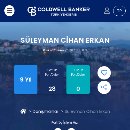
TR
SÜLEYMAN CİHAN ERKAN
Broker Owner
@CB OKSİJEN
Satılık
Kiralık
Portföyler
Portföyler
9 Yıl
28
0
Danışmanlar
Süleyman Cihan Erkan
Portföy İşlem Hızı