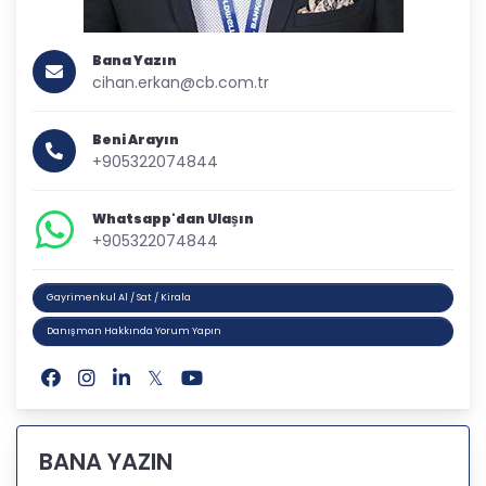
Bana Yazın
cihan.erkan@cb.com.tr
Beni Arayın
+905322074844
Whatsapp'dan Ulaşın
+905322074844
Gayrimenkul Al / Sat / Kirala
Danışman Hakkında Yorum Yapın
BANA YAZIN