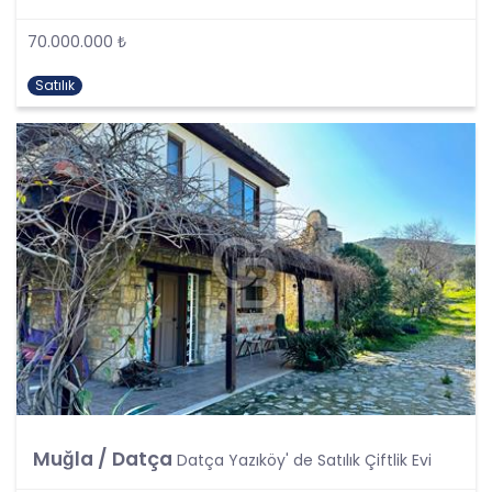
tespit edecek ve bu verileri KVKK’nundaki kurallara
uygun olarak işleyecektir.
70.000.000 ₺
Kişisel verilerin işlenmesi; tamamen veya kısmen
otomatik olan ya da herhangi bir veri kayıt
Satılık
sisteminin parçası olmak kaydıyla otomatik
olmayan yollarla elde edilmesi, kaydedilmesi,
depolanması, muhafaza edilmesi, değiştirilmesi,
yeniden düzenlenmesi, açıklanması, aktarılması,
elde edilebilir hale getirilmesi, sınıflandırılması
veya kullanılmasının engellenmesi gibi veriler
üzerinde gerçekleştirilen her türlü işlemi
kapsamaktadır.
CB Gayrimenkul Franchising Pazarlama ve
Danışmanlık Hizmetleri A.Ş.; KVKK uyarınca kişisel
verileri ancak ilgili kişilerin açık rızası ile işleyecektir
Ancak, aşağıdaki şartlardan herhangi birinin var
olması halinde, açık rıza aranmaksın kişisel
verilerin işlenmesi mümkündür:
Muğla / Datça
Datça Yazıköy' de Satılık Çiftlik Evi
Kanunlarda açıkça öngörülmesi,
Fiili imkansızlık nedeni ile rızasını açıklayamayacak