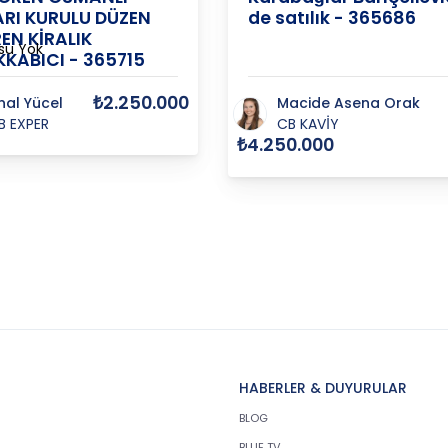
RI KURULU DÜZEN
de satılık - 365686
EN KİRALIK
su Yok
KABICI - 365715
₺2.250.000
nal Yücel
Macide Asena Orak
B EXPER
CB KAVİY
₺4.250.000
HABERLER & DUYURULAR
BLOG
BLUE TV