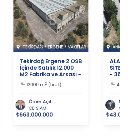
I M
TEKİRDAĞ
/
ERGENE
/
VAKIFLAR M
ANKARA
/
ÇA
Tekirdağ Ergene 2 OSB
ALACAATLI
İçinde Satılık 12.000
SİTESİ'NDE
M2 Fabrika ve Arsası -
- 364350
364485
2
2
12000 m
(brüt)
430 m
(b
Ömer Açıl
Murat Gü
CB SİAM
CB MERC
₺663.000.000
₺43.000.000