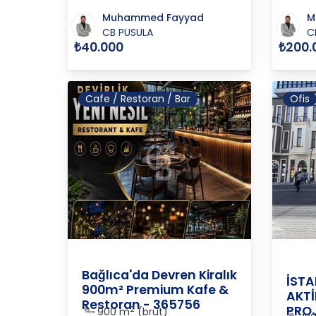
Muhammed Fayyad
M
CB PUSULA
C
₺40.000
₺200.
Cafe / Restoran / Bar
Ofis
Ankara
/
Etimesgut
/
Bağlıca
İSTAN
Bağlıca'da Devren Kiralık
İST
900m² Premium Kafe &
AKTİ
Restoran - 365756
PROJ
2
900 m
(brüt)