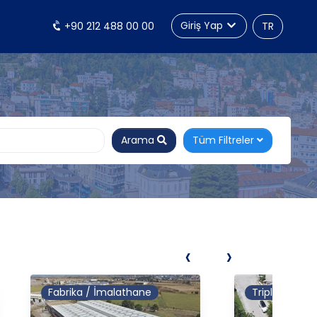
Giriş Yap
+90 212 488 00 00
TR
Arama
Tüm Filtreler
‹
›
Fabrika / İmalathane
Tripleks