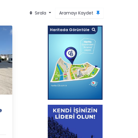
Sırala
Aramayı Kaydet
Haritada Görüntüle
Lİ
e