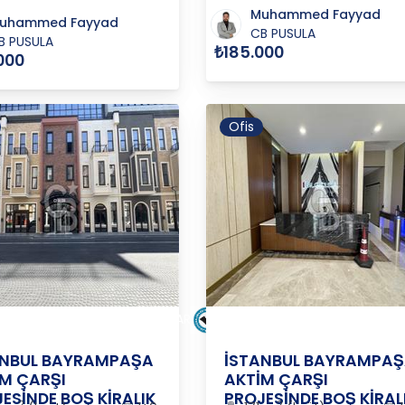
Muhammed Fayyad
uhammed Fayyad
CB PUSULA
B PUSULA
₺185.000
000
Ofis
BUL
/
BAYRAMPAŞA
/
TOPÇULAR
İSTANBUL
/
BAYRAMPAŞA
/
TO
ANBUL BAYRAMPAŞA
İSTANBUL BAYRAMPA
M ÇARŞI
AKTİM ÇARŞI
ESİNDE BOŞ KİRALIK
PROJESİNDE BOŞ KİRAL
2
2