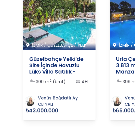
İZMİR
/
GÜZELBAHÇE
/
YELKİ
İZMİR
/
Güzelbahçe Yelki'de
Urla Ç
Site İçinde Havuzlu
3.813 m
Lüks Villa Satılık -
Manzara
365562
- 3655
2
1
300 m
(brüt)
4+1
399 
Venüs Bağdatlı Ay
Venü
CB YALI
CB Y
₺43.000.000
₺65.000