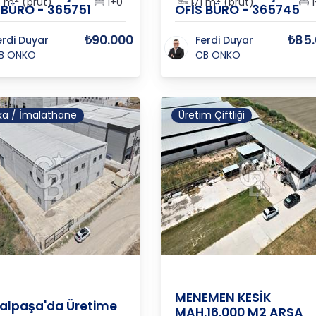
8 m
(brüt)
1+0
171 m
(brüt)
1
 BÜRO - 365751
OFİS BÜRO - 365745
₺90.000
₺85
erdi Duyar
Ferdi Duyar
B ONKO
CB ONKO
ka / İmalathane
Üretim Çiftliği
AŞAĞI YENMİŞ
MANİSA
/
TURGUTLU
/
YEDİEY
/
KEMALPAŞA
/
M
MENEMEN KESİK
lpaşa'da Üretime
MAH.16.000 M2 ARSA