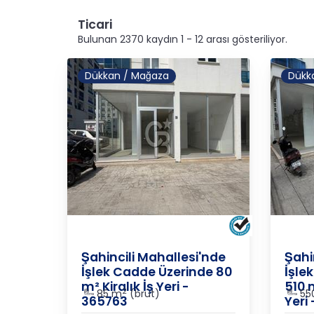
Ticari
Bulunan 2370 kaydın 1 - 12 arası gösteriliyor.
Dükkan / Mağaza
Dükk
ORDU
/
ALTINORDU
/
ŞAHİNCİLİ
ORDU
Şahincili Mahallesi'nde
Şahi
İşlek Cadde Üzerinde 80
İşle
m² Kiralık İş Yeri -
510 m
2
85 m
(brüt)
55
365763
Yeri