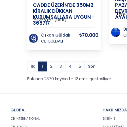
CADDE ÜZERİN'DE 350M2
PAZA
KİRALIK DÜKKAN
DEVR
Tapu
KURUMSALLARA UYGUN -
AYAK
2
355 m
(brüt)
365717
Ü
₺70.000
Özkan Güldalı
C
CB GÜLDALI
İlk
1
2
3
4
5
Son
Bulunan 2370 kaydın 1 - 12 arası gösteriliyor.
GLOBAL
HAKKIMIZDA
CB INTERNATIONAL
EKİBİMİZ
CB LUXURY
AL SAT KİRALA