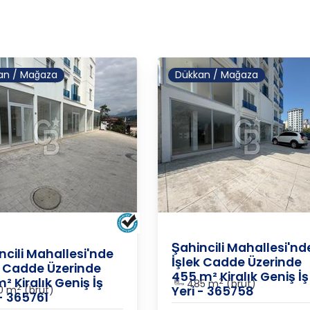
an / Mağaza
Dükkan / Mağaza
ORDU
/
ALTINORDU
/
ŞAHİNCİ
/
ALTINORDU
/
ŞAHİNCİLİ
Şahincili Mahallesi'nd
ncili Mahallesi'nde
İşlek Cadde Üzerinde
k Cadde Üzerinde
455 m² Kiralık Geniş İş
² Kiralık Geniş İş
2
485 m
(brüt)
2
0 m
(brüt)
Yeri - 365758
 - 365761