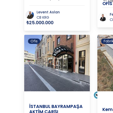
13
OFİS
Levent Aslan
F
CB KRG
C
₺25.000.000
Ofis
Fabri
İSTANBUL
/
BAYRAMPAŞA
/
TOPÇULAR
İZMİR
İSTANBUL BAYRAMPAŞA
Kema
AKTİM ÇARŞI