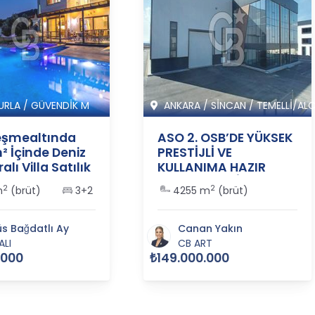
URLA
/
GÜVENDİK M
ANKARA
/
SİNCAN
/
TEMELLİ/ALC
eşmealtında
ASO 2. OSB’DE YÜKSEK
² İçinde Deniz
PRESTİJLİ VE
lı Villa Satılık
KULLANIMA HAZIR
55
SATILIK FABRİKA
2
2
m
(brüt)
3+2
4255 m
(brüt)
BİNASI - 365517
s Bağdatlı Ay
Canan Yakın
ALI
CB ART
.000
₺149.000.000