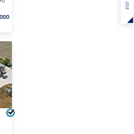
+0
.000
LÜL