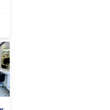
KA
er