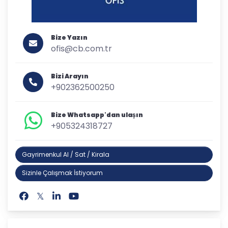
Bize Yazın
ofis@cb.com.tr
Bizi Arayın
+902362500250
Bize Whatsapp'dan ulaşın
+905324318727
Gayrimenkul Al / Sat / Kirala
Sizinle Çalışmak İstiyorum