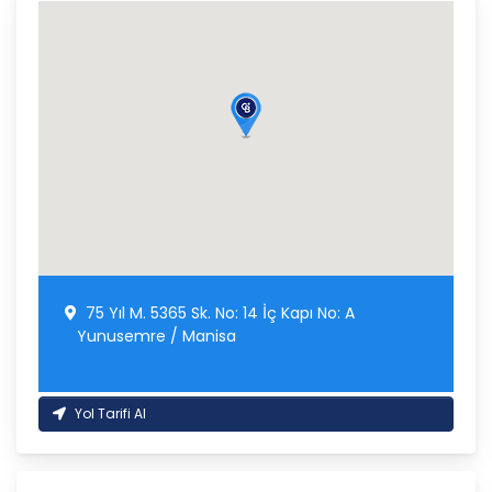
75 Yıl M. 5365 Sk. No: 14 İç Kapı No: A
Yunusemre / Manisa
Yol Tarifi Al