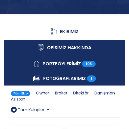
EKİBİMİZ
Ekibimiz
OFİSİMİZ HAKKINDA
Ofisimiz Hakkında
PORTFÖYLERİMİZ
105
Portföylerimiz
FOTOĞRAFLARIMIZ
1
Fotoğraflarımız
Owner
Broker
Direktör
Danışman
Tüm Ekip
Asistan
Tüm Kulüpler