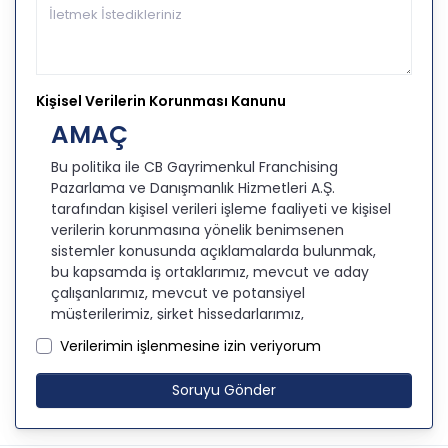
Kişisel Verilerin Korunması Kanunu
AMAÇ
Bu politika ile CB Gayrimenkul Franchising
Pazarlama ve Danışmanlık Hizmetleri A.Ş.
tarafından kişisel verileri işleme faaliyeti ve kişisel
verilerin korunmasına yönelik benimsenen
sistemler konusunda açıklamalarda bulunmak,
bu kapsamda iş ortaklarımız, mevcut ve aday
çalışanlarımız, mevcut ve potansiyel
müşterilerimiz, şirket hissedarlarımız,
ziyaretçilerimiz ve üçüncü kişiler başta olmak
Verilerimin işlenmesine izin veriyorum
üzer kişisel verileri şirketimiz tarafından işlenen
kişilerin bilgilendirilerek şeffaflığın sağlanması
Soruyu Gönder
amaçlanmaktadır.
KİŞİSEL VERİLERİN İŞLENMESİ