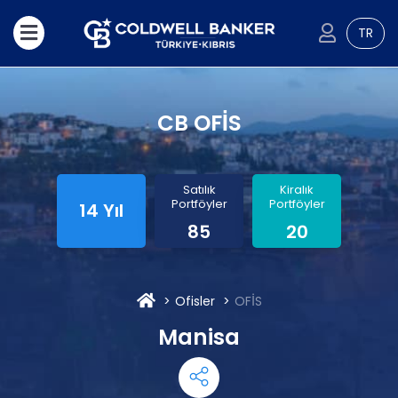
TR
CB OFİS
Satılık
Kiralık
Portföyler
Portföyler
14 Yıl
85
20
Ofisler
OFİS
Manisa