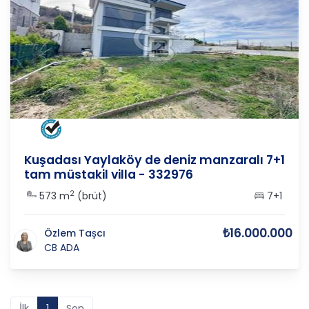
AYDIN
/
KUŞADASI
/
YAYLA K
Kuşadası Yaylaköy de deniz manzaralı 7+1
tam müstakil villa - 332976
2
573 m
(brüt)
7+1
₺16.000.000
Özlem Taşcı
CB ADA
İlk
1
Son