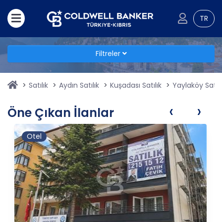
TR
Filtreler
Satılık
Aydın Satılık
Kuşadası Satılık
Yaylaköy Satılı
‹
›
Öne Çıkan İlanlar
Otel