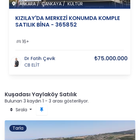
ANKARA
/
ÇANKAYA
/
KÜLTÜR
KIZILAY'DA MERKEZİ KONUMDA KOMPLE
SATILIK BİNA - 365852
16+
₺75.000.000
Dr Fatih Çevik
CB ELİT
Kuşadası Yaylaköy Satılık
Bulunan 3 kaydın 1 - 3 arası gösteriliyor.
Sırala
Tarla