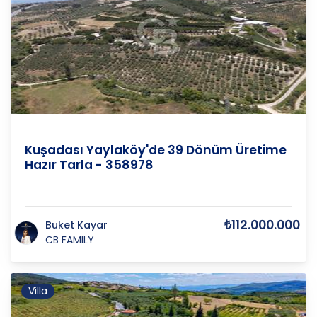
AYDIN
/
KUŞADASI
/
YAYLA K
Kuşadası Yaylaköy'de 39 Dönüm Üretime
Hazır Tarla - 358978
₺112.000.000
Buket Kayar
CB FAMILY
Villa