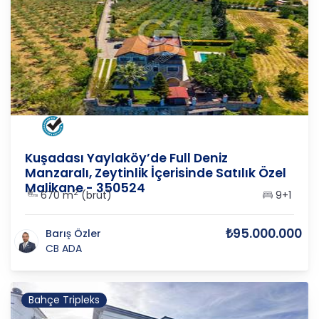
AYDIN
/
KUŞADASI
/
YAYLA K
Kuşadası Yaylaköy’de Full Deniz
Manzaralı, Zeytinlik İçerisinde Satılık Özel
Malikane - 350524
2
670 m
(brüt)
9+1
₺95.000.000
Barış Özler
CB ADA
Bahçe Tripleks