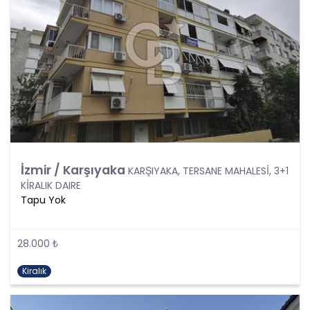
sıra tüm kişisel veri işleme faaliyetlerinde KVK
Kanunu’nun 4üncü maddesinde belirtilen ve
Politikanın III. bölümlerinde belirtilen tüm ilkelere
uygun hareket edilmesi ve söz konusu ilkeleri
içinde barındırması sağlanacaktır. Özel nitelikteki
kişisel verilerin işlenmesi, üçüncü kişilere ve
yurtdışına aktarılması konusunda KVK Kanunu’nda
öngörülen özel hükümler de dikkate alınarak
kişisel veri işleme faaliyetleri yerine getirilecek;
yukarıda belirtilen hususların yanında bu
durumlarda kanunun aradığı özel gereklilikler de
İzmir / Karşıyaka
KARŞIYAKA, TERSANE MAHALESİ, 3+1
yerine getirilerek kişisel veri işleme faaliyetleri
KİRALIK DAIRE
gerçekleştirilecektir.
Tapu Yok
KİŞİSEL VERİLERİN İŞLENME
ŞARTLARI
28.000 ₺
1. Kişisel Verilerin Tespiti ve İşlenmesi
Kiralık
KVKK uyarınca, kişisel veri “Kimliği belirli veya
belirlenebilir gerçek kişiye ilişkin her türlü bilgi”