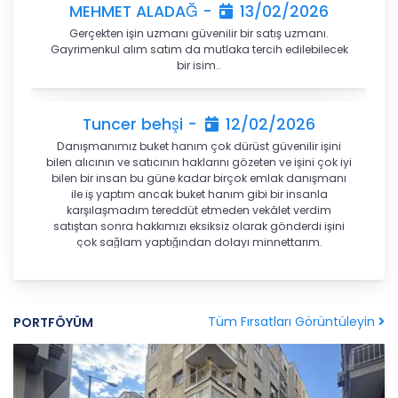
5. İlgili Mevzuatta Öngörülen veya İşlendikleri
MEHMET ALADAĞ -
13/02/2026
Amaç İçin Gerekli Olan Süre Kadar Muhafaza
Gerçekten işin uzmanı güvenilir bir satış uzmanı.
Etme
Gayrimenkul alım satım da mutlaka tercih edilebilecek
bir isim..
CB Gayrimenkul Franchising Pazarlama ve
Danışmanlık Hizmetleri A.Ş. Türk Ceza Kanunu’nun
138. maddesine ve KVK Kanunu’nun 4. ve 7.
Tuncer behşi -
12/02/2026
maddelerine uygun olarak; işledikleri kişisel verileri,
Danışmanımız buket hanım çok dürüst güvenilir işini
yalnızca ilgili mevzuat ve kanunlarda öngörülen
bilen alıcının ve satıcının haklarını gözeten ve işini çok iyi
veya kişisel veri işleme amacının gerektirdiği süre
bilen bir insan bu güne kadar birçok emlak danışmanı
kadar muhafaza edecektir. CB Gayrimenkul
ile iş yaptım ancak buket hanım gibi bir insanla
Franchising Pazarlama ve Danışmanlık Hizmetleri
karşılaşmadım tereddüt etmeden vekâlet verdim
A.Ş. öncelikle ilgili mevzuatta kişisel verilerin
satıştan sonra hakkımızı eksiksiz olarak gönderdi işini
çok sağlam yaptığından dolayı minnettarım.
saklanması için bir süre öngörülüp
öngörülmediğini tespit edecek, bir süre
belirlenmişse bu süreye uygun davranacak, bir
Kurban Behşi -
12/02/2026
süre belirlenmemişse kişisel verileri işlendikleri
amaç için gerekli olan süre kadar muhafaza
Tüm Fırsatları Görüntüleyin
PORTFÖYÜM
Buket kayar hanfedi sizinle çalıştığım için çok memnun
edecektir. Sürenin bitimi veya işlenmesini
kaldım. Çok sabırlı işinin ehli tutuğunu koparan elinden
gerektiren sebeplerin ortadan kalkması halinde
geldiği kadar yardımcı olmaya çalıştınız. Yine emlak
işim olsa mutlaka tercihim sizsiniz
kişisel veriler CB CB Gayrimenkul Franchising
Pazarlama ve Danışmanlık Hizmetleri A.Ş.