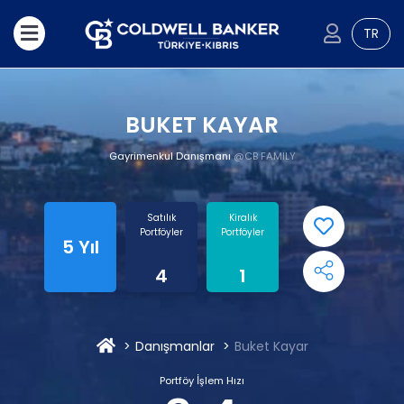
TR
BUKET KAYAR
Gayrimenkul Danışmanı
@CB FAMILY
Satılık
Kiralık
Portföyler
Portföyler
5 Yıl
4
1
Danışmanlar
Buket Kayar
Portföy İşlem Hızı