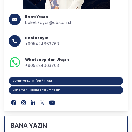
Bana Yazın
buket.kayar@cb.com.tr
Beni Arayın
+905424663763
Whatsapp'dan Ulaşın
+905424663763
Gayrimenkul Al / Sat / Kirala
Danışman Hakkında Yorum Yapın
BANA YAZIN