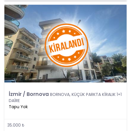
tespit edecek ve bu verileri KVKK’nundaki kurallara
uygun olarak işleyecektir.
Kişisel verilerin işlenmesi; tamamen veya kısmen
otomatik olan ya da herhangi bir veri kayıt
sisteminin parçası olmak kaydıyla otomatik
olmayan yollarla elde edilmesi, kaydedilmesi,
depolanması, muhafaza edilmesi, değiştirilmesi,
yeniden düzenlenmesi, açıklanması, aktarılması,
elde edilebilir hale getirilmesi, sınıflandırılması
veya kullanılmasının engellenmesi gibi veriler
üzerinde gerçekleştirilen her türlü işlemi
kapsamaktadır.
CB Gayrimenkul Franchising Pazarlama ve
Danışmanlık Hizmetleri A.Ş.; KVKK uyarınca kişisel
İzmir / Bornova
BORNOVA, KÜÇÜK PARKTA KİRALIK 1+1
verileri ancak ilgili kişilerin açık rızası ile işleyecektir
DAİRE
Ancak, aşağıdaki şartlardan herhangi birinin var
Tapu Yok
olması halinde, açık rıza aranmaksın kişisel
verilerin işlenmesi mümkündür:
Kanunlarda açıkça öngörülmesi,
35.000 ₺
Fiili imkansızlık nedeni ile rızasını açıklayamayacak