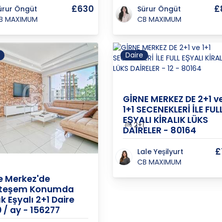
£630
£
ürur Öngüt
Sürur Öngüt
B MAXIMUM
CB MAXIMUM
Daire
K.K.T.C.
/
Girne
/
Merkez
GİRNE MERKEZ DE 2+1 v
1+1 SECENEKLERİ İLE FUL
EŞYALI KİRALIK LÜKS
2+1
DAİRELER - 80164
£
Lale Yeşilyurt
.
/
Girne
/
Merkez
CB MAXIMUM
e Merkez'de
teşem Konumda
ık Eşyalı 2+1 Daire
1
 / ay - 156277