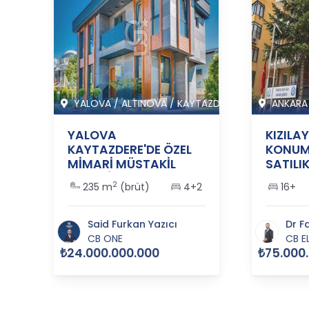
Y M
YALOVA
/
ALTINOVA
/
KAYTAZDERE K
ANKARA
i
YALOVA
KIZILA
KAYTAZDERE'DE ÖZEL
KONUM
MİMARİ MÜSTAKİL
SATILI
1
LÜKS VİLLA - 365917
2
235 m
(brüt)
4+2
16+
Said Furkan Yazıcı
Dr F
CB ONE
CB E
₺24.000.000.000
₺75.000