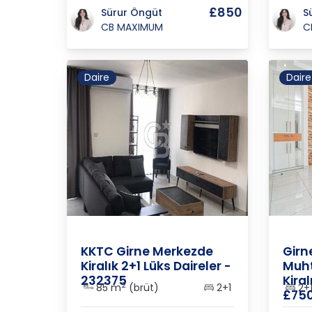
£850
Sürur Öngüt
S
CB MAXIMUM
C
Daire
Daire
K.K.T.C.
/
Girne
/
Merkez
K.K.T.C
KKTC Girne Merkezde
Girn
Kiralık 2+1 Lüks Daireler -
Muh
232375
Kiral
2
85 m
(brüt)
2+1
2+
£750