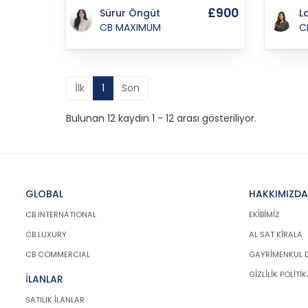
£900
Sürur Öngüt
L
CB MAXIMUM
C
İlk
1
Son
Bulunan 12 kaydın 1 - 12 arası gösteriliyor.
GLOBAL
HAKKIMIZDA
CB INTERNATIONAL
EKİBİMİZ
CB LUXURY
AL SAT KİRALA
CB COMMERCIAL
GAYRİMENKUL 
GİZLİLİK POLİTİ
İLANLAR
SATILIK İLANLAR