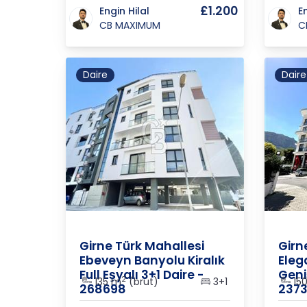
£1.200
Engin Hilal
E
CB MAXIMUM
C
Daire
Daire
K.K.T.C.
/
Girne
/
Merkez
K.K.T.C
Girne Türk Mahallesi
Girn
Ebeveyn Banyolu Kiralık
Eleg
Full Eşyalı 3+1 Daire -
Geniş
2
135 m
(brüt)
3+1
15
268698
2373