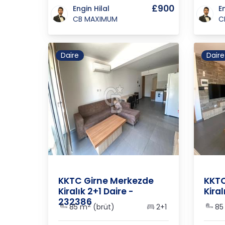
£900
Engin Hilal
E
CB MAXIMUM
C
Daire
Daire
K.K.T.C.
/
Girne
/
Merkez
K.K.T.C
KKTC Girne Merkezde
KKTC
Kiralık 2+1 Daire -
Kiral
232386
2
85 m
(brüt)
2+1
85