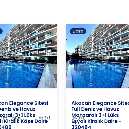
Daire
.
/
Girne
/
Merkez
K.K.T.C.
/
Girne
/
Merkez
an Elegance Sitesi
Akacan Elegance Sites
 Deniz ve Havuz
Full Deniz ve Havuz
aralı 3+1 Lüks
Manzaralı 3+1 Lüks
2
0 m
(brüt)
3+1
3+1
ı Kiralık Köşe Daire
Eşyalı Kiralık Daire -
0486
320484