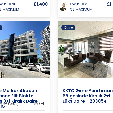
£1.400
£1
ngin Hilal
Engin Hilal
B MAXIMUM
CB MAXIMUM
Daire
.
/
Girne
/
Merkez
K.K.T.C.
/
Girne
/
Merkez
e Merkez Akacan
KKTC Girne Yeni Liman
ance Elit Blokta
Bölgesinde Kiralık 2+1
 3+1 Kiralık Daire -
Lüks Daire - 233054
2
0 m
(brüt)
3+1
15