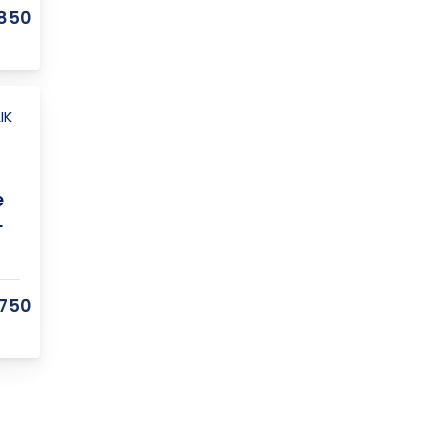
850
e
L
750