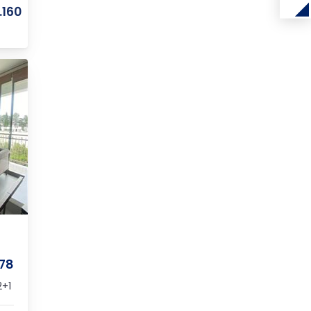
.160
378
+1