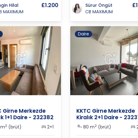
£1.200
£1
ngin Hilal
Sürur Öngüt
B MAXIMUM
CB MAXIMUM
Daire
.
/
Girne
/
Merkez
K.K.T.C.
/
Girne
/
Merkez
 Girne Merkezde
KKTC Girne Merkezde
ık 1+1 Daire - 232382
Kiralık 2+1 Daire - 232
2
2
 m
(brüt)
2+1
80 m
(brüt)
2