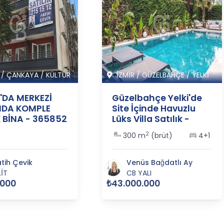
/
ÇANKAYA
/
KÜLTÜR
İZMİR
/
GÜZELBAHÇE
/
YELKİ
Y'DA MERKEZİ
Güzelbahçe Yelki'de
DA KOMPLE
Site İçinde Havuzlu
K BİNA - 365852
Lüks Villa Satılık -
365562
2
300 m
(brüt)
4+1
atih Çevik
Venüs Bağdatlı Ay
LİT
CB YALI
.000
₺43.000.000