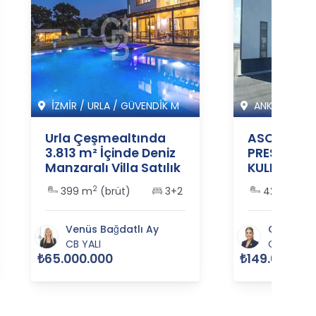
İZMİR
/
URLA
/
GÜVENDİK M
ANKARA
/
Sİ
Urla Çeşmealtında
ASO 2. OSB
3.813 m² İçinde Deniz
PRESTİJLİ 
Manzaralı Villa Satılık
KULLANIMA
- 365555
SATILIK FA
2
2
399 m
(brüt)
3+2
4255 m
(
BİNASI - 3
Venüs Bağdatlı Ay
Canan Ya
CB YALI
CB ART
₺65.000.000
₺149.000.00