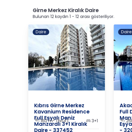
Girne Merkez Kiralık Daire
Bulunan 12 kaydın 1 - 12 arası gösteriliyor.
Daire
Daire
K.K.T.C.
/
Girne
/
Merkez
K.K.T.C
Kıbrıs Girne Merkez
Akac
Kavanium Residence
Full
Full Eşyalı Deniz
Manz
2
160 m
(brüt)
3+1
26
Manzaralı 3+1 Kiralık
Eşyal
Daire - 337452
- 32