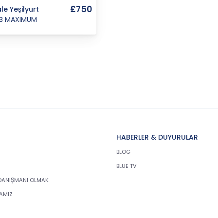
£750
ale Yeşilyurt
B MAXIMUM
HABERLER & DUYURULAR
BLOG
BLUE TV
DANIŞMANI OLMAK
KAMIZ