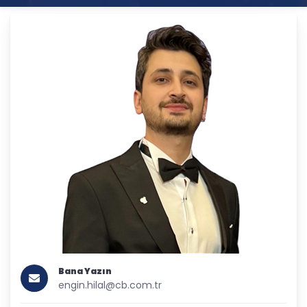
Bana Yazın
engin.hilal@cb.com.tr