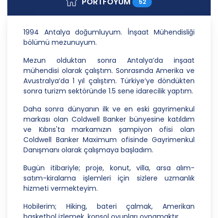
PORTFÖYÜM
52
Danışmanlık Hizmetleri A.Ş.; kişisel verilerin
işlenmesi faaliyetleri kapsamında hukuka ve
dürüstlük kurallarına uygun hareket etmekle
1994 Antalya doğumluyum. İnşaat Mühendisliği
yükümlüdür. Bu kapsamda, orantılılık gereklilikleri
bölümü mezunuyum.
dikkate alınacakve kişisel verileri işleme amacı
dışında kullanmayacaktır.
Mezun olduktan sonra Antalya’da inşaat
mühendisi olarak çalıştım. Sonrasında Amerika ve
2. Kişisel Verilerin Doğru ve Gerektiğinde
Avustralya’da 1 yıl çalıştım. Türkiye’ye döndükten
Güncel Olmasını Sağlama
sonra turizm sektöründe 1.5 sene idarecilik yaptım.
CB Gayrimenkul Franchising Pazarlama ve
Daha sonra dünyanın ilk ve en eski gayrimenkul
Danışmanlık Hizmetleri A.Ş.; kişisel veri sahiplerinin
markası olan Coldwell Banker bünyesine katıldım
temel haklarını ve kendi meşru menfaatlerini
ve Kıbrıs'ta markamızın şampiyon ofisi olan
dikkate alarak işlediği kişisel verilerin doğru ve
Coldwell Banker Maximum ofisinde Gayrimenkul
güncel olmasını sağlamakla ve bu doğrultuda
Danışmanı olarak çalışmaya başladım.
gerekli tedbirleri almak için gerekli sistemleri
kurmakla yükümlüdür.
Bugün itibariyle; proje, konut, villa, arsa alım-
satım-kiralama işlemleri için sizlere uzmanlık
3. Belirli, Açık ve Meşru Amaçlarla İşleme
hizmeti vermekteyim.
CB Gayrimenkul Franchising Pazarlama ve
Hobilerim; Hiking, bateri çalmak, Amerikan
Danışmanlık Hizmetleri A.Ş.; kişisel verilerin hangi
basketbol izlemek, konsol oyunları oynamaktır.