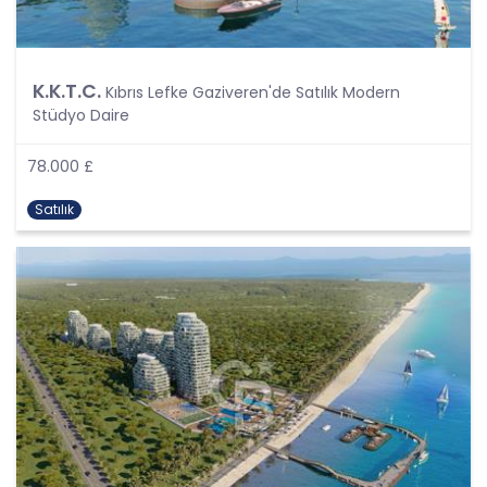
kapsamaktadır.
Kişinin kimlik bilgilerine ek olarak, vatandaşlık
numarası, vergi numarası, pasaport numarası,
sosyal güvenlik numarası, sürücü belgesi
K.K.T.C.
Kıbrıs Lefke Gaziveren'de Satılık Modern
numarası, taşıt plakası, ev adresi, iş adresi, e-
Stüdyo Daire
posta adresi, telefon numarası, faks numarası,
özgeçmişi, fotoğrafı, videosu, genetik bilgileri, kan
grubu, kriminal geçmişi ve adli sicil bilgileri gibi
78.000 £
kişinin belirli veya belirlenebilir olmasını sağlayan
tüm bilgiler kişisel veri niteliği taşımaktadır ve
Satılık
kişisel verilerin korunması kapsamına girmektedir.
Bu tanım uyarınca, CB Gayrimenkul Franchising
Pazarlama ve Danışmanlık Hizmetleri A.Ş. iş
ortakları, çalışanları ve müşterileri başta olmak
üzere üçüncü kişiler de dahil, topladıkları tüm
verilerin kişisel veri kapsamına girip girmediğini
tespit edecek ve bu verileri KVKK’nundaki kurallara
uygun olarak işleyecektir.
Kişisel verilerin işlenmesi; tamamen veya kısmen
otomatik olan ya da herhangi bir veri kayıt
sisteminin parçası olmak kaydıyla otomatik