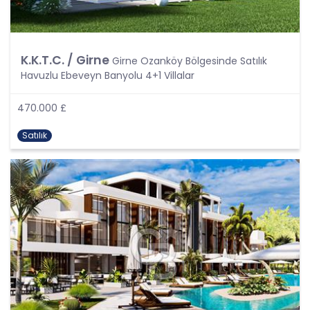
doğruya ilgili olması kaydıyla, sözleşme taraflarına
ait kişisel verilerin işlenmesinin gerekli olması,
Veri sorumlusunun hukuki yükümlülüğünü yerine
getirebilmesi için zorunlu olan durumlarda.
K.K.T.C. / Girne
Girne Ozanköy Bölgesinde Satılık
Kişisel verinin ilgili kişisi tarafından alenileştirilmesi,
Havuzlu Ebeveyn Banyolu 4+1 Villalar
Bir hakkın tesisi, kullanılması veya korunması için
veri işlenmesinin zorunlu olması,
470.000 £
İlgili kişinin temel hak ve özgürlüklerine zarar
vermemek kaydı ile veri sorumlusunun meşru
Satılık
menfaatleri için veri işlemesinin zorunlu olması.
2. Özel Nitelikli Kişisel Verilerin İşlenmesi
Kanun kapsamında bir takım kişisel veriler özel
veri kapsamında değerlendirilmiş olup ve CB
Gayrimenkul Franchising Pazarlama ve
Danışmanlık Hizmetleri A.Ş. bu tür verileri ilgilisinin
açık rızası olmaksızın veya Kanun’un 6.
Maddesinin üçücnü fıkrasında düzenlenen
sistisnalar bulunmaksızın işlemeyecektir. Açık rıza;
verileri toplanacak kişiye bu verilerin hangi
amaçlarla toplandığını bildirdikten sonra ayrıntılı