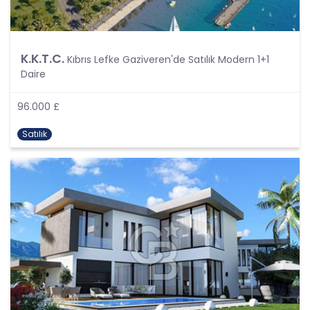
olmayan yollarla elde edilmesi, kaydedilmesi,
depolanması, muhafaza edilmesi, değiştirilmesi,
yeniden düzenlenmesi, açıklanması, aktarılması,
elde edilebilir hale getirilmesi, sınıflandırılması
K.K.T.C.
Kıbrıs Lefke Gaziveren'de Satılık Modern 1+1
veya kullanılmasının engellenmesi gibi veriler
Daire
üzerinde gerçekleştirilen her türlü işlemi
kapsamaktadır.
96.000 £
CB Gayrimenkul Franchising Pazarlama ve
Danışmanlık Hizmetleri A.Ş.; KVKK uyarınca kişisel
Satılık
verileri ancak ilgili kişilerin açık rızası ile işleyecektir
Ancak, aşağıdaki şartlardan herhangi birinin var
olması halinde, açık rıza aranmaksın kişisel
verilerin işlenmesi mümkündür:
Kanunlarda açıkça öngörülmesi,
Fiili imkansızlık nedeni ile rızasını açıklayamayacak
durumda bulunan veya rızasına hukuki geçerlilik
tanınmayan kişilerin kendileri veya bir başkasının
hayatı veya beden bütünlüğünün korunması için
zorunlu bir durum olması,
Bir sözleşmenin kurulması veya ifasıyla doğrudan