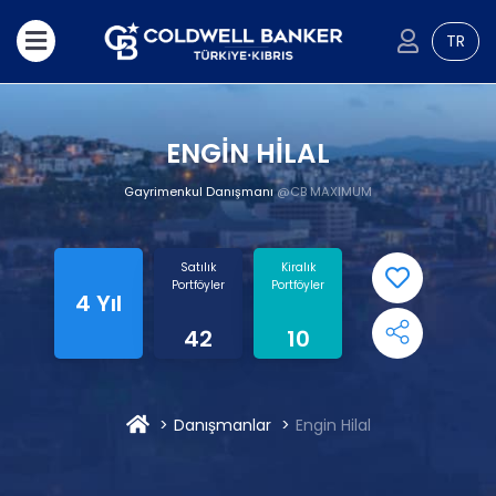
TR
ENGİN HİLAL
Gayrimenkul Danışmanı
@CB MAXIMUM
Satılık
Kiralık
Portföyler
Portföyler
4 Yıl
42
10
Danışmanlar
Engin Hilal