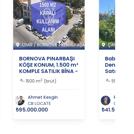
I
İZMİR
/
BORNOVA
/
KEMALPAŞA M
ÇANAKKALE
BORNOVA PINARBAŞI
Babakale 
KÖŞE KONUM, 1.500 m²
Denize Ya
KOMPLE SATILIK BİNA -
Satılık Lüks
364281
364037
2
2
1500 m
(brüt)
550 m
(br
Ahmet Kesgin
Reşat Ak
CB LOCATE
CB REAL
₺95.000.000
₺41.500.000