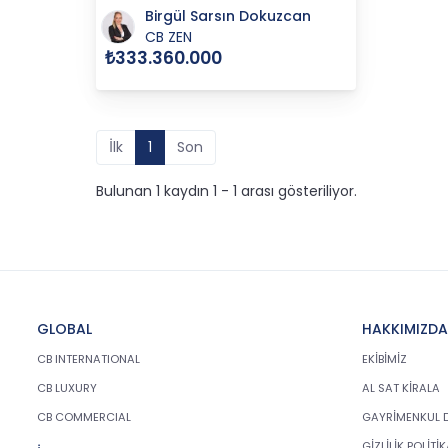
Birgül Sarsın Dokuzcan
CB ZEN
₺333.360.000
İlk
1
Son
Bulunan 1 kaydın 1 - 1 arası gösteriliyor.
GLOBAL
HAKKIMIZDA
CB INTERNATIONAL
EKİBİMİZ
CB LUXURY
AL SAT KİRALA
CB COMMERCIAL
GAYRİMENKUL 
GİZLİLİK POLİTİ