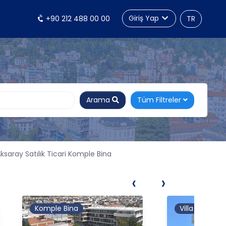
Giriş Yap
+90 212 488 00 00
TR
Arama
Tüm Filtreler
ksaray Satılık Ticari Komple Bina
‹
›
Komple Bina
Villa