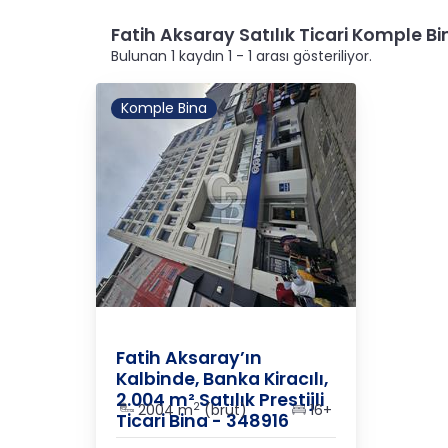
Fatih Aksaray Satılık Ticari Komple Bi
Bulunan 1 kaydın 1 - 1 arası gösteriliyor.
Komple Bina
İstanbul-Avrupa
/
Fatih
/
Aksaray
Fatih Aksaray’ın
Kalbinde, Banka Kiracılı,
2.004 m² Satılık Prestijli
2
2004 m
(brüt)
16+
Ticari Bina - 348916