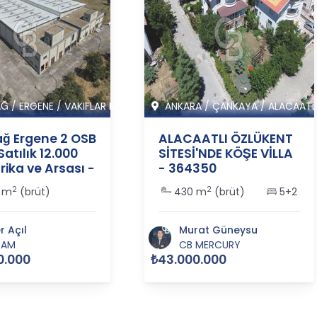
AĞ
/
ERGENE
/
VAKIFLAR M
ANKARA
/
ÇANKAYA
/
ALACAATL
ağ Ergene 2 OSB
ALACAATLI ÖZLÜKENT
Satılık 12.000
SİTESİ'NDE KÖŞE VİLLA
ika ve Arsası -
- 364350
5
2
2
 m
(brüt)
430 m
(brüt)
5+2
 Açıl
Murat Güneysu
İAM
CB MERCURY
0.000
₺43.000.000