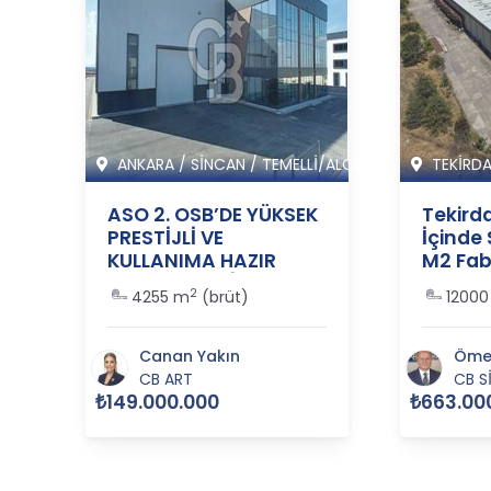
ANKARA
/
SİNCAN
/
TEMELLİ/ALCI M
TEKİRD
ASO 2. OSB’DE YÜKSEK
Tekird
PRESTİJLİ VE
İçinde 
KULLANIMA HAZIR
M2 Fabr
SATILIK FABRİKA
36448
2
1
4255 m
(brüt)
12000
BİNASI - 365517
Canan Yakın
Ömer
CB ART
CB S
₺149.000.000
₺663.00