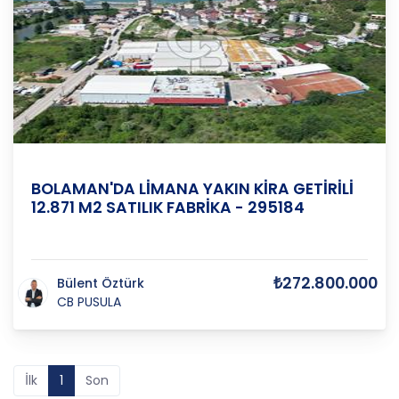
ORDU
/
FATSA
/
YENİPAZAR M
BOLAMAN'DA LİMANA YAKIN KİRA GETİRİLİ
12.871 M2 SATILIK FABRİKA - 295184
₺272.800.000
Bülent Öztürk
CB PUSULA
İlk
1
Son