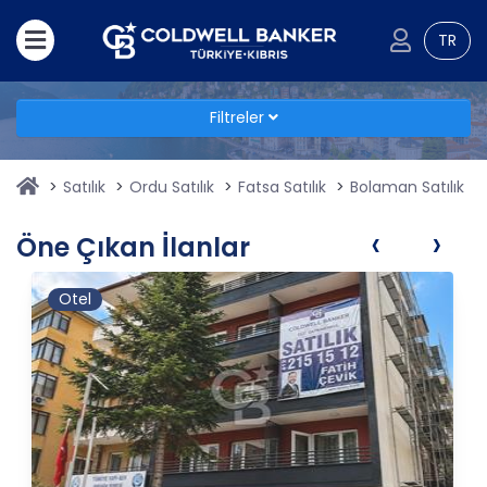
TR
Filtreler
Satılık
Ordu Satılık
Fatsa Satılık
Bolaman Satılık
‹
›
Öne Çıkan İlanlar
Otel