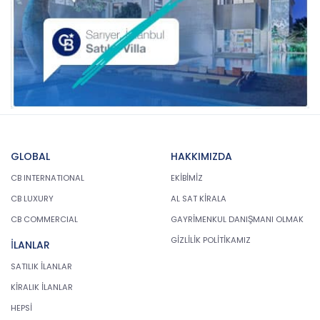
GLOBAL
HAKKIMIZDA
CB INTERNATIONAL
EKİBİMİZ
CB LUXURY
AL SAT KİRALA
CB COMMERCIAL
GAYRİMENKUL DANIŞMANI OLMAK
GİZLİLİK POLİTİKAMIZ
İLANLAR
SATILIK İLANLAR
KİRALIK İLANLAR
HEPSİ