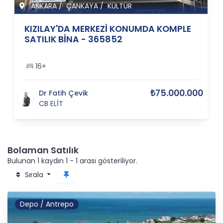
ANKARA
/
ÇANKAYA
/
KÜLTÜR
KIZILAY'DA MERKEZİ KONUMDA KOMPLE
SATILIK BİNA - 365852
16+
₺75.000.000
Dr Fatih Çevik
CB ELİT
Bolaman Satılık
Bulunan 1 kaydın 1 - 1 arası gösteriliyor.
Sırala
Depo / Antrepo