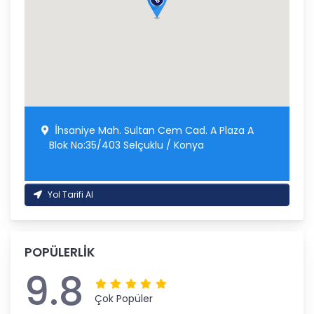
İhsaniye Mah. Sultan Cem Cad. A Plaza A
Blok No:35/403 Selçuklu / Konya
Yol Tarifi Al
POPÜLERLİK
9.8
Çok Popüler