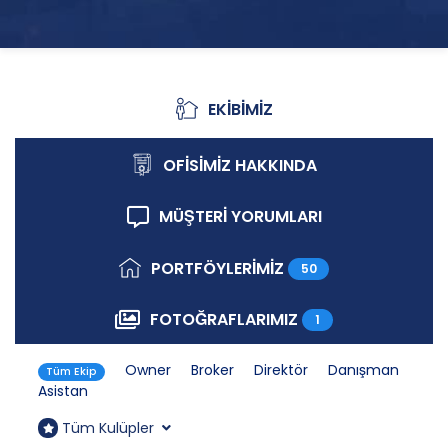
EKİBİMİZ
Ekibimiz
OFİSİMİZ HAKKINDA
Ofisimiz Hakkında
MÜŞTERİ YORUMLARI
Müşteri Yorumları
PORTFÖYLERİMİZ
50
Portföylerimiz
FOTOĞRAFLARIMIZ
1
Fotoğraflarımız
Owner
Broker
Direktör
Danışman
Tüm Ekip
Asistan
Tüm Kulüpler