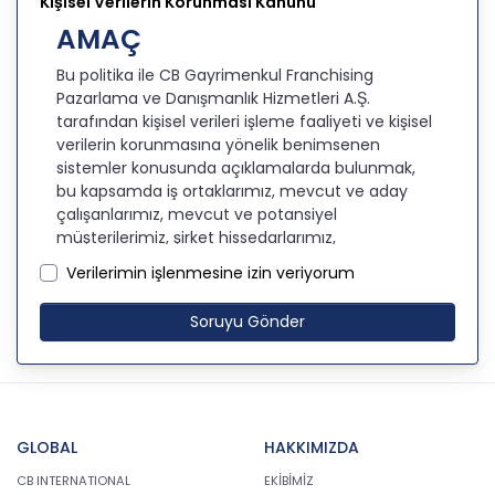
Kişisel Verilerin Korunması Kanunu
AMAÇ
Bu politika ile CB Gayrimenkul Franchising
Pazarlama ve Danışmanlık Hizmetleri A.Ş.
tarafından kişisel verileri işleme faaliyeti ve kişisel
verilerin korunmasına yönelik benimsenen
sistemler konusunda açıklamalarda bulunmak,
bu kapsamda iş ortaklarımız, mevcut ve aday
çalışanlarımız, mevcut ve potansiyel
müşterilerimiz, şirket hissedarlarımız,
ziyaretçilerimiz ve üçüncü kişiler başta olmak
Verilerimin işlenmesine izin veriyorum
üzer kişisel verileri şirketimiz tarafından işlenen
kişilerin bilgilendirilerek şeffaflığın sağlanması
Soruyu Gönder
amaçlanmaktadır.
KİŞİSEL VERİLERİN İŞLENMESİ
İLKELERİ
KVKK’ya uyumluluğun sağlanması için CB
GLOBAL
HAKKIMIZDA
Gayrimenkul Franchising Pazarlama ve
CB INTERNATIONAL
EKİBİMİZ
Danışmanlık Hizmetleri A.Ş. tarafından kişisel