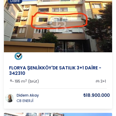
Daire
İSTANBUL
/
BAKIRKÖY
/
ŞENLİK
FLORYA ŞENLİKKÖY'DE SATILIK 3+1 DAİRE -
342310
2
195 m
(brüt)
3+1
₺18.900.000
Didem Akay
CB ENERJİ