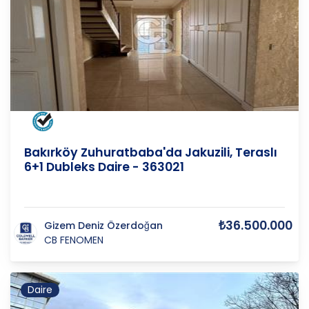
İSTANBUL
/
BAKIRKÖY
/
KARTALTEPE
Bakırköy Zuhuratbaba'da Jakuzili, Teraslı
6+1 Dubleks Daire - 363021
₺36.500.000
Gizem Deniz Özerdoğan
CB FENOMEN
Daire