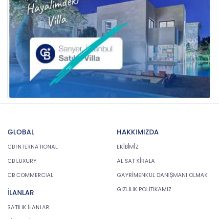
GLOBAL
HAKKIMIZDA
CB INTERNATIONAL
EKİBİMİZ
CB LUXURY
AL SAT KİRALA
CB COMMERCIAL
GAYRİMENKUL DANIŞMANI OLMAK
GİZLİLİK POLİTİKAMIZ
İLANLAR
SATILIK İLANLAR