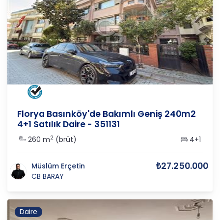
İSTANBUL
/
BAKIRKÖY
/
ŞENLİK
Florya Basınköy'de Bakımlı Geniş 240m2
4+1 Satılık Daire - 351131
2
260 m
(brüt)
4+1
₺27.250.000
Müslüm Erçetin
CB BARAY
Daire