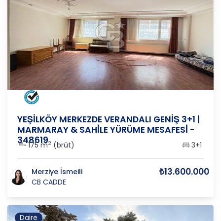
İSTANBUL
/
BAKIRKÖY
/
ŞEVKETİYE
YEŞİLKÖY MERKEZDE VERANDALI GENİŞ 3+1 |
MARMARAY & SAHİLE YÜRÜME MESAFESİ -
348619
2
175 m
(brüt)
3+1
₺13.600.000
Merziye İsmeili
CB CADDE
Daire