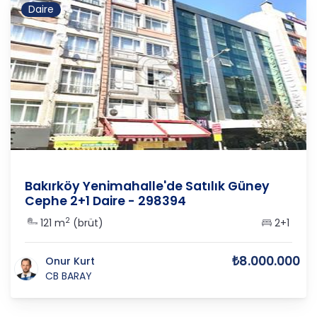
Daire
İSTANBUL
/
BAKIRKÖY
/
YENİMAHALLE
Bakırköy Yenimahalle'de Satılık Güney
Cephe 2+1 Daire - 298394
2
121 m
(brüt)
2+1
₺8.000.000
Onur Kurt
CB BARAY