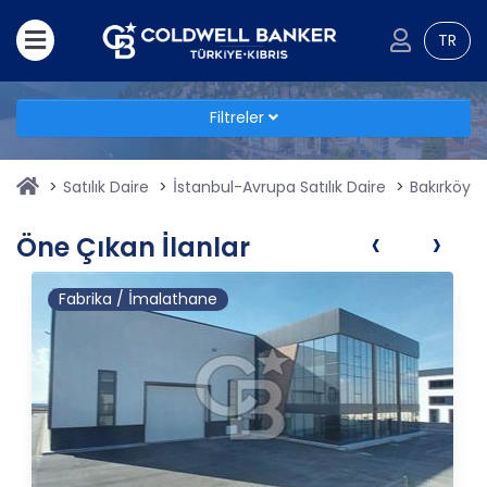
TR
Filtreler
Satılık Daire
İstanbul-Avrupa Satılık Daire
Bakırköy Sa
‹
›
Öne Çıkan İlanlar
Fabrika / İmalathane