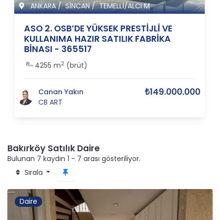
ANKARA
/
SİNCAN
/
TEMELLİ/ALCI M
ASO 2. OSB’DE YÜKSEK PRESTİJLİ VE
KULLANIMA HAZIR SATILIK FABRİKA
BİNASI - 365517
2
4255 m
(brüt)
₺149.000.000
Canan Yakın
CB ART
Bakırköy Satılık Daire
Bulunan 7 kaydın 1 - 7 arası gösteriliyor.
Sırala
Daire