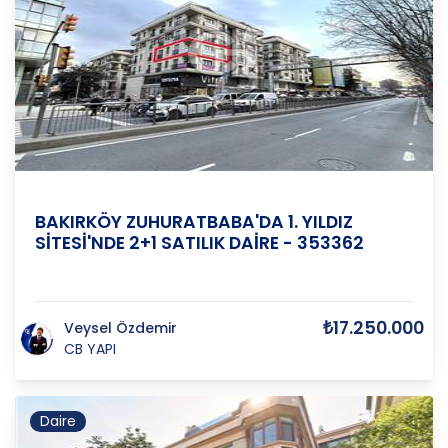
İstanbul-Avrupa
/
Bakırköy
/
Zuhuratbaba
BAKIRKÖY ZUHURATBABA'DA 1. YILDIZ
SİTESİ'NDE 2+1 SATILIK DAİRE - 353362
₺17.250.000
Veysel Özdemir
CB YAPI
Daire