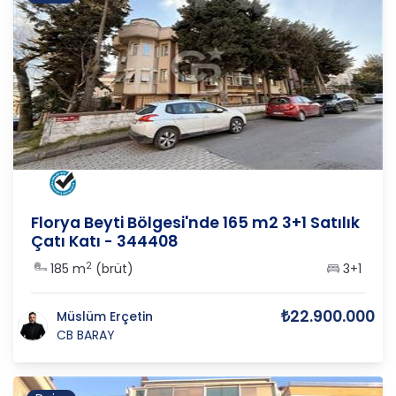
İSTANBUL
/
BAKIRKÖY
/
ŞENLİK
Florya Beyti Bölgesi'nde 165 m2 3+1 Satılık
Çatı Katı - 344408
2
185 m
(brüt)
3+1
₺22.900.000
Müslüm Erçetin
CB BARAY