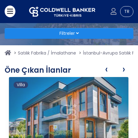
TR
Filtreler
Satılık Fabrika / İmalathane
İstanbul-Avrupa Satılık F
‹
›
Öne Çıkan İlanlar
Villa