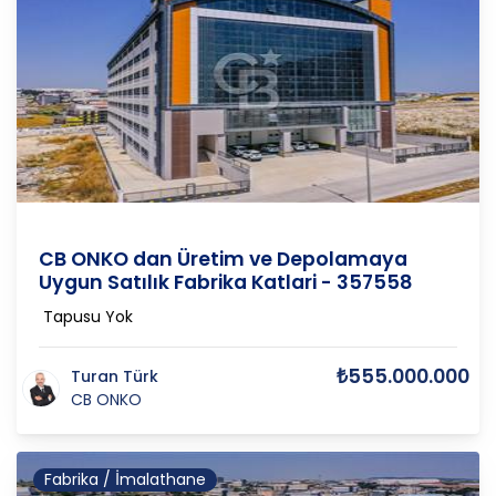
İstanbul-Avrupa
/
Arnavutköy
/
Ömerli
CB ONKO dan Üretim ve Depolamaya
Uygun Satılık Fabrika Katlari - 357558
Tapusu Yok
₺555.000.000
Turan Türk
CB ONKO
Fabrika / İmalathane