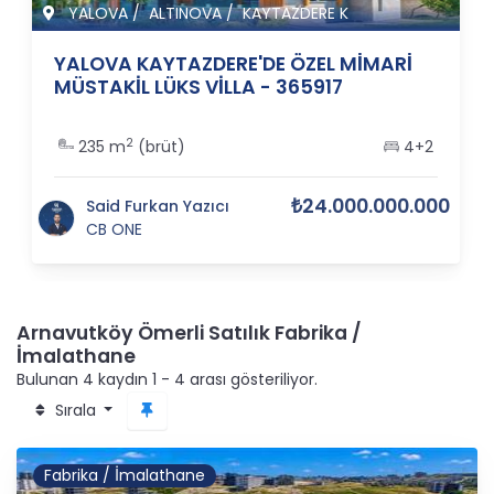
YALOVA
/
ALTINOVA
/
KAYTAZDERE K
YALOVA KAYTAZDERE'DE ÖZEL MİMARİ
MÜSTAKİL LÜKS VİLLA - 365917
2
235 m
(brüt)
4+2
₺24.000.000.000
Said Furkan Yazıcı
CB ONE
Arnavutköy Ömerli Satılık Fabrika /
İmalathane
Bulunan 4 kaydın 1 - 4 arası gösteriliyor.
Sırala
Fabrika / İmalathane