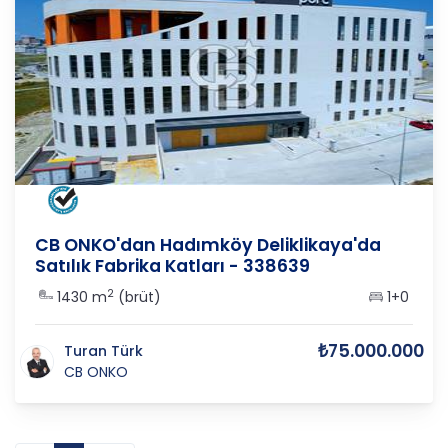
İSTANBUL
/
ARNAVUTKÖY
/
ÖMERLİ
CB ONKO'dan Hadımköy Deliklikaya'da
Satılık Fabrika Katları - 338639
2
1430 m
(brüt)
1+0
₺75.000.000
Turan Türk
CB ONKO