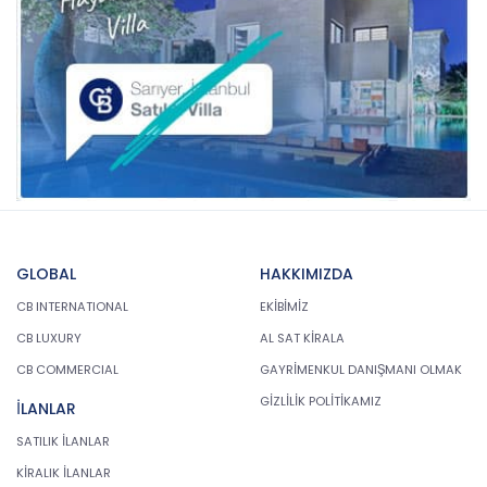
GLOBAL
HAKKIMIZDA
CB INTERNATIONAL
EKİBİMİZ
CB LUXURY
AL SAT KİRALA
CB COMMERCIAL
GAYRİMENKUL DANIŞMANI OLMAK
GİZLİLİK POLİTİKAMIZ
İLANLAR
SATILIK İLANLAR
KİRALIK İLANLAR