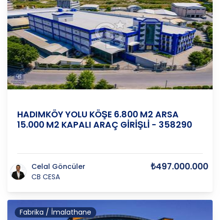
İstanbul-Avrupa
/
Arnavutköy
/
Ömerli
HADIMKÖY YOLU KÖŞE 6.800 M2 ARSA
15.000 M2 KAPALI ARAÇ GİRİŞLİ - 358290
₺497.000.000
Celal Göncüler
CB CESA
Fabrika / İmalathane