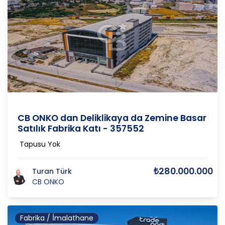
İstanbul-Avrupa
/
Arnavutköy
/
Ömerli
CB ONKO dan Deliklikaya da Zemine Basar
Satılık Fabrika Katı - 357552
Tapusu Yok
₺280.000.000
Turan Türk
CB ONKO
Fabrika / İmalathane