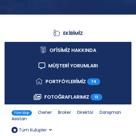
EKİBİMİZ
Ekibimiz
OFİSİMİZ HAKKINDA
Ofisimiz Hakkında
MÜŞTERİ YORUMLARI
Müşteri Yorumları
PORTFÖYLERİMİZ
74
Portföylerimiz
FOTOĞRAFLARIMIZ
13
Fotoğraflarımız
Owner
Broker
Direktör
Danışman
Tüm Ekip
Asistan
Tüm Kulüpler