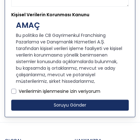
Kişisel Verilerin Korunması Kanunu
AMAÇ
Bu politika ile CB Gayrimenkul Franchising
Pazarlama ve Danışmanlık Hizmetleri A.Ş.
tarafından kişisel verileri işleme faaliyeti ve kişisel
verilerin korunmasına yönelik benimsenen
sistemler konusunda açıklamalarda bulunmak,
bu kapsamda iş ortaklarımız, mevcut ve aday
çalışanlarımız, mevcut ve potansiyel
müşterilerimiz, şirket hissedarlarımız,
ziyaretçilerimiz ve üçüncü kişiler başta olmak
Verilerimin işlenmesine izin veriyorum
üzer kişisel verileri şirketimiz tarafından işlenen
kişilerin bilgilendirilerek şeffaflığın sağlanması
Soruyu Gönder
amaçlanmaktadır.
KİŞİSEL VERİLERİN İŞLENMESİ
İLKELERİ
KVKK’ya uyumluluğun sağlanması için CB