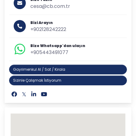
cesa@cb.com.tr
Bizi Arayın
+902128242222
Bize Whatsapp'dan ulaşın
+905443491077
Gayrimenkul Al / Sat / Kirala
Sizinle Çalışmak İstiyorum