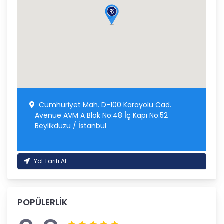
Cumhuriyet Mah. D-100 Karayolu Cad.
Avenue AVM A Blok No:48 İç Kapı No:52
Beylikdüzü / İstanbul
Yol Tarifi Al
POPÜLERLİK