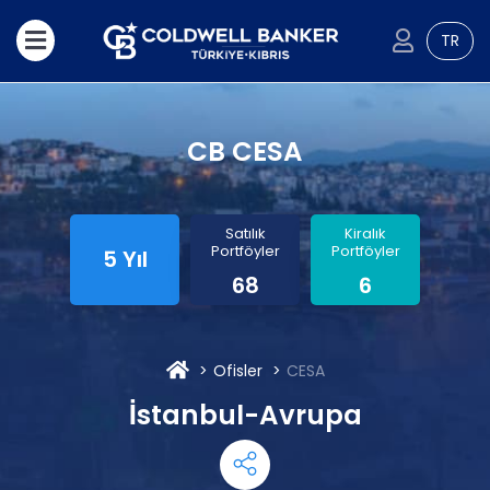
TR
CB CESA
Satılık
Kiralık
Portföyler
Portföyler
5 Yıl
68
6
Ofisler
CESA
İstanbul-Avrupa