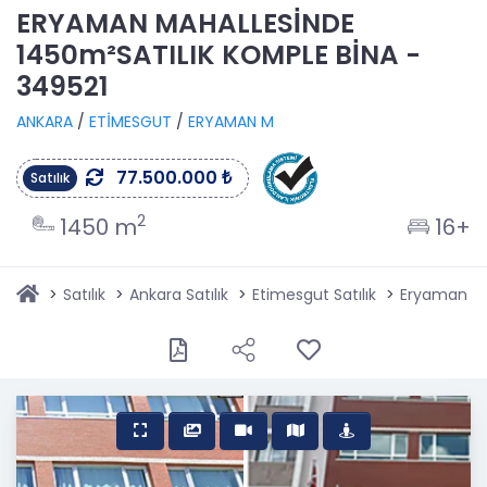
ERYAMAN MAHALLESİNDE
1450m²SATILIK KOMPLE BİNA -
349521
ANKARA
/
ETİMESGUT
/
ERYAMAN M
77.500.000 ₺
Satılık
2
1450 m
16+
Satılık
Ankara Satılık
Etimesgut Satılık
Eryaman Sat