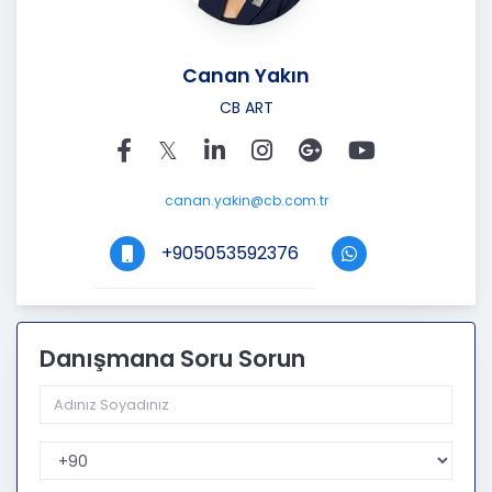
Tek Yetkili Kılınmıştır.
Canan Yakın
CB ART
canan.yakin@cb.com.tr
+905053592376
Danışmana Soru Sorun
Telefon Kodu