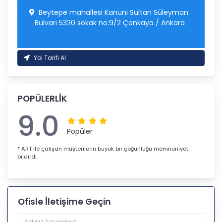
Beytepe mahallesi Kanuni Sultan Süleyman
Bulvarı 5320 sokak no:9/2 Çankaya / Ankara
Yol Tarifi Al
POPÜLERLİK
9.0
Popüler
* ART ile çalışan müşterilerin büyük bir çoğunluğu memnuniyet
bildirdi.
Ofisle İletişime Geçin