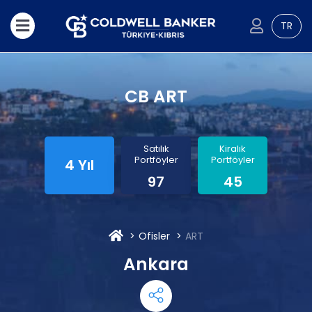
TR
CB ART
Satılık
Kiralık
Portföyler
Portföyler
4 Yıl
97
45
Ofisler
ART
Ankara