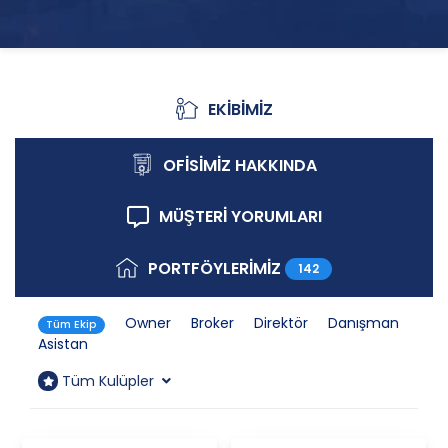
EKİBİMİZ
Ekibimiz
OFİSİMİZ HAKKINDA
Ofisimiz Hakkında
MÜŞTERİ YORUMLARI
Müşteri Yorumları
PORTFÖYLERİMİZ
142
Portföylerimiz
Owner
Broker
Direktör
Danışman
Tüm Ekip
Asistan
Tüm Kulüpler