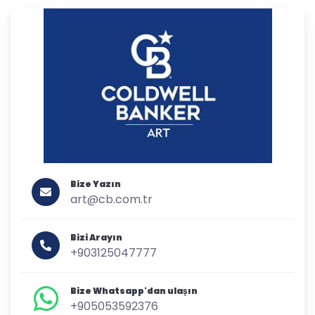
Bize Yazın
art@cb.com.tr
Bizi Arayın
+903125047777
Bize Whatsapp'dan ulaşın
+905053592376