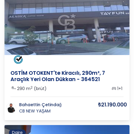
ANKARA
/
YENİMAHALLE
/
İVEDİKKÖY
OSTİM OTOKENT'te Kiracılı, 290m², 7
Araçlık Yeri Olan Dükkan - 364521
2
290 m
(brüt)
1+1
₺21.190.000
Bahaettin Çetindağ
CB NEW YAŞAM
Daire