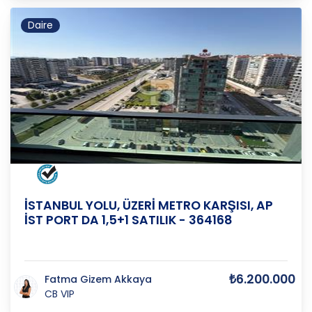
Daire
ANKARA
/
YENİMAHALLE
/
SUSUZ
İSTANBUL YOLU, ÜZERİ METRO KARŞISI, AP
İST PORT DA 1,5+1 SATILIK - 364168
₺6.200.000
Fatma Gizem Akkaya
CB VIP