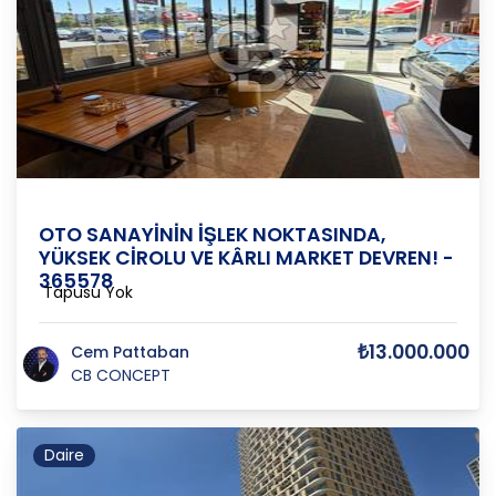
Ankara
/
Yenimahalle
/
İnönü
OTO SANAYİNİN İŞLEK NOKTASINDA,
YÜKSEK CİROLU VE KÂRLI MARKET DEVREN! -
365578
Tapusu Yok
₺13.000.000
Cem Pattaban
CB CONCEPT
Daire