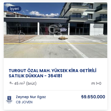
İşyeri
ANKARA
/
YENİMAHALLE
/
YUVA
TURGUT ÖZAL MAH. YÜKSEK KİRA GETİRİLİ
SATILIK DÜKKAN - 364181
2
45 m
(brüt)
1+0
₺9.650.000
Zeynep Nur Ilgaz
CB JOVEN