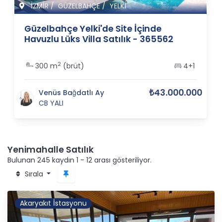
İZMİR
/
GÜZELBAHÇE
/
YELKİ
Güzelbahçe Yelki'de Site İçinde
Havuzlu Lüks Villa Satılık - 365562
2
300 m
(brüt)
4+1
₺43.000.000
Venüs Bağdatlı Ay
CB YALI
Yenimahalle Satılık
Bulunan 245 kaydın 1 - 12 arası gösteriliyor.
Sırala
Akaryakıt İstasyonu