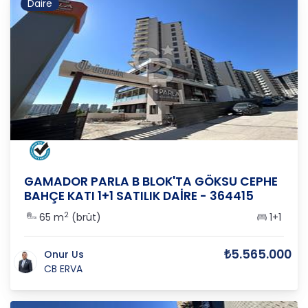
Daire
ANKARA
/
YENİMAHALLE
/
SUSUZ-İMAR
GAMADOR PARLA B BLOK'TA GÖKSU CEPHE
BAHÇE KATI 1+1 SATILIK DAİRE - 364415
2
65 m
(brüt)
1+1
₺5.565.000
Onur Us
CB ERVA