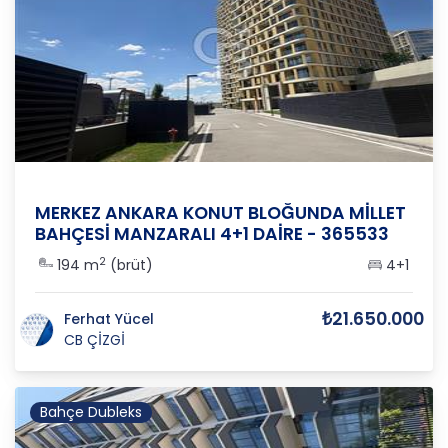
Ankara
/
Yenimahalle
/
Emniyet
MERKEZ ANKARA KONUT BLOĞUNDA MİLLET
BAHÇESİ MANZARALI 4+1 DAİRE - 365533
2
194 m
(brüt)
4+1
₺21.650.000
Ferhat Yücel
CB ÇİZGİ
Bahçe Dubleks