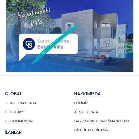
GLOBAL
HAKKIMIZDA
CB INTERNATIONAL
EKİBİMİZ
CB LUXURY
AL SAT KİRALA
CB COMMERCIAL
GAYRİMENKUL DANIŞMANI OLMAK
GİZLİLİK POLİTİKAMIZ
İLANLAR