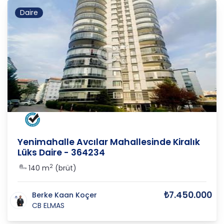
Daire
ANKARA
/
YENİMAHALLE
/
AVCILAR
Yenimahalle Avcılar Mahallesinde Kiralık
Lüks Daire - 364234
2
140 m
(brüt)
₺7.450.000
Berke Kaan Koçer
CB ELMAS