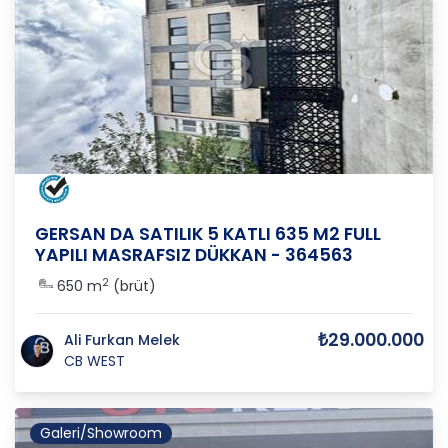
ANKARA
/
YENİMAHALLE
/
ERGAZİ İMAR M
GERSAN DA SATILIK 5 KATLI 635 M2 FULL
YAPILI MASRAFSIZ DÜKKAN - 364563
2
650 m
(brüt)
₺29.000.000
Ali Furkan Melek
CB WEST
Galeri/Showroom