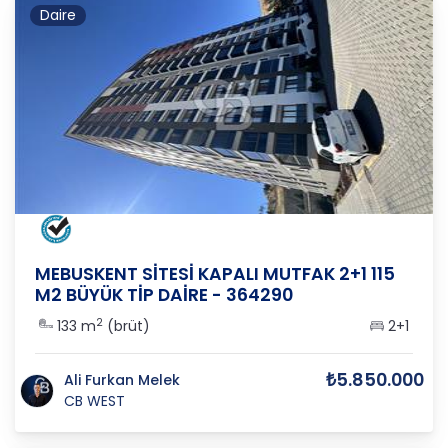
Daire
ANKARA
/
YENİMAHALLE
/
KARACAKAYA
MEBUSKENT SİTESİ KAPALI MUTFAK 2+1 115
M2 BÜYÜK TİP DAİRE - 364290
2
133 m
(brüt)
2+1
₺5.850.000
Ali Furkan Melek
CB WEST