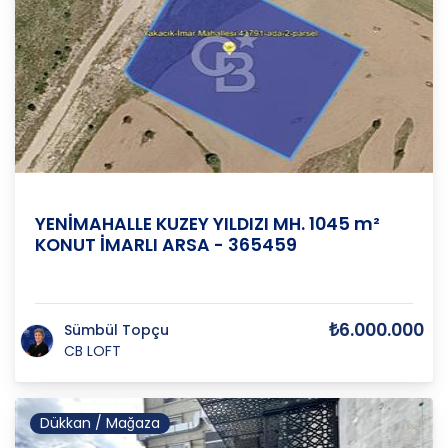
ANKARA
/
YENİMAHALLE
/
YAKACIK-İMAR M
YENİMAHALLE KUZEY YILDIZI MH. 1045 m²
KONUT İMARLI ARSA - 365459
₺6.000.000
Sümbül Topçu
CB LOFT
Dükkan / Mağaza