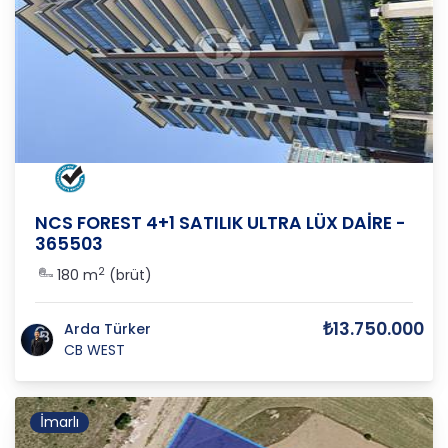
ANKARA
/
YENİMAHALLE
/
YUVA
NCS FOREST 4+1 SATILIK ULTRA LÜX DAİRE -
365503
2
180 m
(brüt)
₺13.750.000
Arda Türker
CB WEST
İmarlı