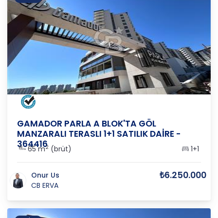
ANKARA
/
YENİMAHALLE
/
SUSUZ-İMAR
GAMADOR PARLA A BLOK'TA GÖL
MANZARALI TERASLI 1+1 SATILIK DAİRE -
364416
2
65 m
(brüt)
1+1
₺6.250.000
Onur Us
CB ERVA