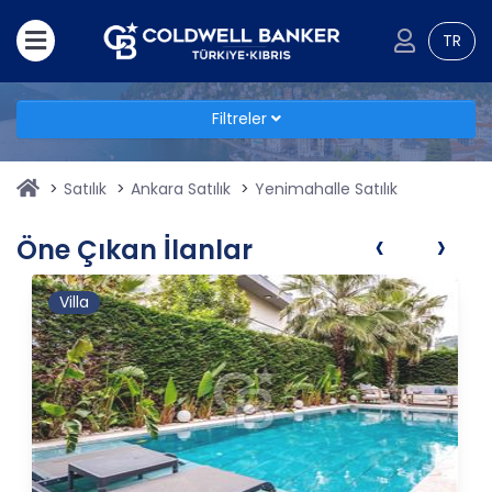
TR
Filtreler
Satılık
Ankara Satılık
Yenimahalle Satılık
‹
›
Öne Çıkan İlanlar
Villa