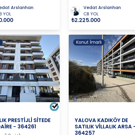
edat Arslanhan
Vedat Arslanhan
B YOL
CB YOL
0.000
₺2.225.000
Konut İmarlı
VA
/
MERKEZ
/
KADIKÖY
YALOVA
/
MERKEZ
/
KADIKÖY 
LIK PRESTİJLİ SİTEDE
YALOVA KADIKÖY DE
DAİRE - 364261
SATILIK VİLLALIK ARSA 
364257
2