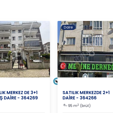
Daire
VA
/
MERKEZ
/
GAZİOSMANPAŞA
YALOVA
/
MERKEZ
/
FEVZİÇAK
LIK MERKEZ DE 3+1
SATILIK MERKEZDE 2+1
Ş DAİRE - 364269
DAİRE - 364266
2
95 m
(brüt)