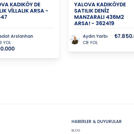
VA KADIKÖY DE
YALOVA KADIKÖYDE
LIK VİLLALIK ARSA -
SATILIK DENİZ
647
MANZARALI 436M2
ARSA! - 362419
₺7.850
edat Arslanhan
Aydın Yarbı
B YOL
CB YOL
50.000
HABERLER & DUYURULAR
BLOG