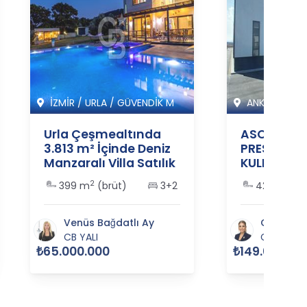
İZMİR
/
URLA
/
GÜVENDİK M
ANKARA
/
Sİ
Urla Çeşmealtında
ASO 2. OSB
3.813 m² İçinde Deniz
PRESTİJLİ 
Manzaralı Villa Satılık
KULLANIMA
- 365555
SATILIK FA
2
2
399 m
(brüt)
3+2
4255 m
(
BİNASI - 3
Venüs Bağdatlı Ay
Canan Ya
CB YALI
CB ART
₺65.000.000
₺149.000.00