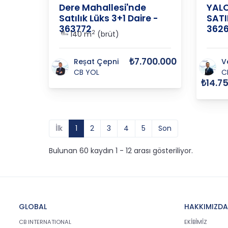
Dere Mahallesi'nde
YALO
Satılık Lüks 3+1 Daire -
SATI
363772
362
2
140 m
(brüt)
₺7.700.000
Reşat Çepni
V
CB YOL
C
₺14.7
İlk
1
2
3
4
5
Son
Bulunan 60 kaydın 1 - 12 arası gösteriliyor.
GLOBAL
HAKKIMIZDA
CB INTERNATIONAL
EKİBİMİZ