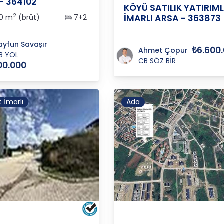
 - 364102
KÖYÜ SATILIK YATIRIML
2
0 m
(brüt)
7+2
İMARLI ARSA - 363873
ayfun Savaşır
₺6.600
Ahmet Çopur
B YOL
CB SÖZ BİR
00.000
 İmarlı
Ada
VA
/
MERKEZ
/
KADIKÖY K
YALOVA
/
MERKEZ
/
KADIKÖY 