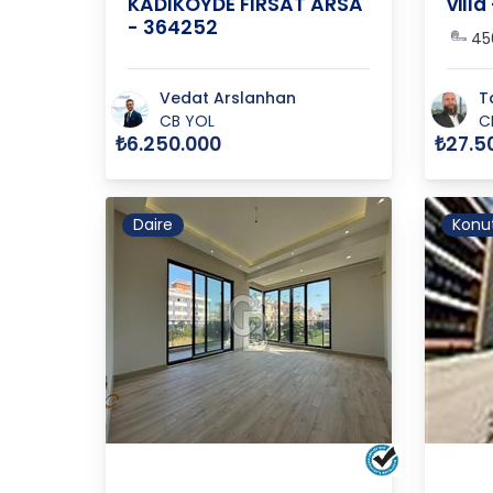
KADIKÖYDE FIRSAT ARSA
villa
- 364252
45
Vedat Arslanhan
T
CB YOL
C
₺6.250.000
₺27.5
Daire
Konut
YALOVA
/
MERKEZ
/
BAĞLARBAŞI
YALO