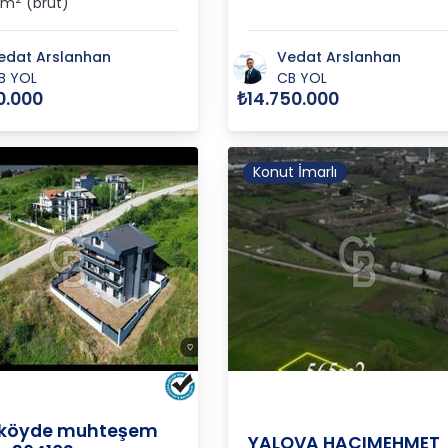
 m
(brüt)
edat Arslanhan
Vedat Arslanhan
B YOL
CB YOL
0.000
₺14.750.000
Konut İmarlı
HACIMEH
VA
/
MERKEZ
/
KADIKÖY K
YALOVA
/
MERKEZ
/
K
ıköyde muhteşem
YALOVA HACIMEHMET