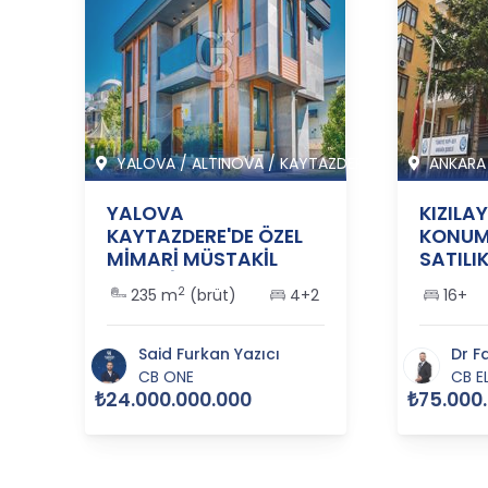
Y M
YALOVA
/
ALTINOVA
/
KAYTAZDERE K
ANKARA
i
YALOVA
KIZILA
KAYTAZDERE'DE ÖZEL
KONUM
MİMARİ MÜSTAKİL
SATILI
1
LÜKS VİLLA - 365917
2
235 m
(brüt)
4+2
16+
Said Furkan Yazıcı
Dr F
CB ONE
CB E
₺24.000.000.000
₺75.000