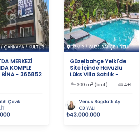
/
ÇANKAYA
/
KÜLTÜR
İZMİR
/
GÜZELBAHÇE
/
YELKİ
Y'DA MERKEZİ
Güzelbahçe Yelki'de
DA KOMPLE
Site İçinde Havuzlu
K BİNA - 365852
Lüks Villa Satılık -
365562
2
300 m
(brüt)
4+1
atih Çevik
Venüs Bağdatlı Ay
LİT
CB YALI
.000
₺43.000.000