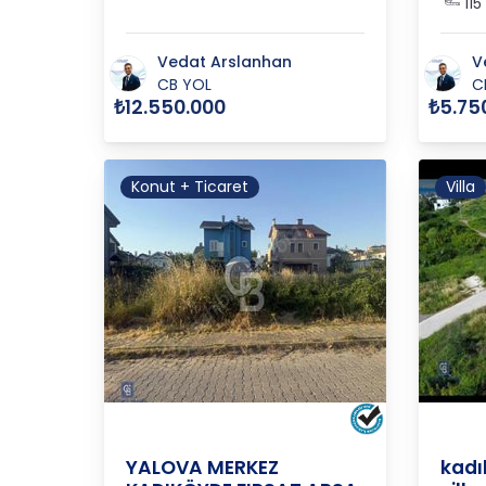
115
Vedat Arslanhan
V
CB YOL
C
₺12.550.000
₺5.75
Konut + Ticaret
Villa
YALOVA
/
MERKEZ
/
KADIKÖY K
YALO
YALOVA MERKEZ
kad