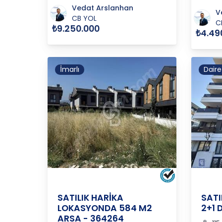
Vedat Arslanhan
V
CB YOL
C
₺9.250.000
₺4.49
İmarlı
Daire
YALOVA
/
MERKEZ
/
KADIKÖY K
YALO
SATILIK HARİKA
SATI
LOKASYONDA 584 M2
2+1 
ARSA - 364264