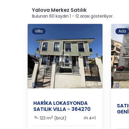
Yalova Merkez Satılık
Bulunan 60 kaydın 1 - 12 arası gösteriliyor.
Villa
Ada
Yalova
/
Merkez
/
Kadıköy
YALO
HARİKA LOKASYONDA
SATI
SATILIK VILLA - 364270
GENİ
2
123 m
(brüt)
4+1