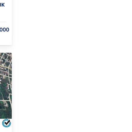
IK
.000
K