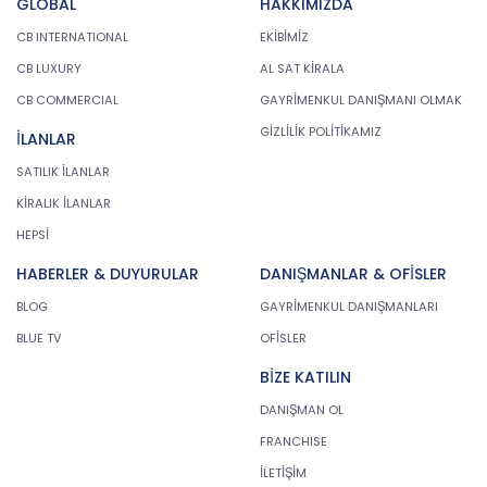
GLOBAL
HAKKIMIZDA
CB INTERNATIONAL
EKİBİMİZ
CB LUXURY
AL SAT KİRALA
CB COMMERCIAL
GAYRİMENKUL DANIŞMANI OLMAK
GİZLİLİK POLİTİKAMIZ
İLANLAR
SATILIK İLANLAR
KİRALIK İLANLAR
HEPSİ
HABERLER & DUYURULAR
DANIŞMANLAR & OFİSLER
BLOG
GAYRİMENKUL DANIŞMANLARI
BLUE TV
OFİSLER
BİZE KATILIN
DANIŞMAN OL
FRANCHISE
İLETİŞİM