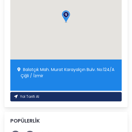
Balatçık Mah. Murat Karayalçın Bulv. No:124/A
Çiğli / İzmir
Yol Tarifi Al
POPÜLERLİK