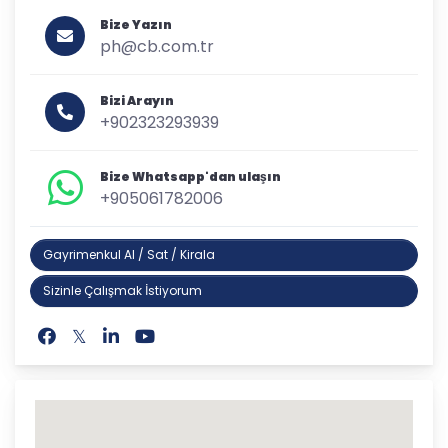
Bize Yazın
ph@cb.com.tr
Bizi Arayın
+902323293939
Bize Whatsapp'dan ulaşın
+905061782006
Gayrimenkul Al / Sat / Kirala
Sizinle Çalışmak İstiyorum