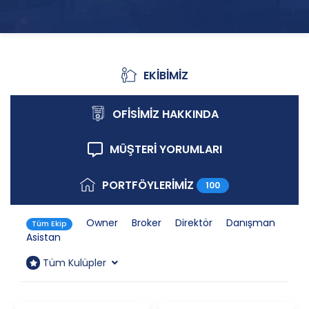
EKİBİMİZ
Ekibimiz
OFİSİMİZ HAKKINDA
Ofisimiz Hakkında
MÜŞTERİ YORUMLARI
Müşteri Yorumları
PORTFÖYLERİMİZ
100
Portföylerimiz
Owner
Broker
Direktör
Danışman
Tüm Ekip
Asistan
Tüm Kulüpler