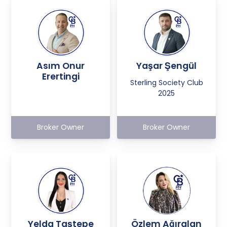
Asım Onur
Yaşar Şengül
Erertingi
Sterling Society Club
2025
Broker Owner
Broker Owner
Yelda Taştepe
Özlem Ağıralan