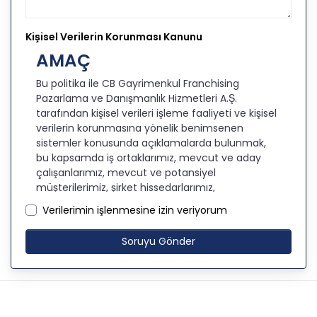
Kişisel Verilerin Korunması Kanunu
AMAÇ
Bu politika ile CB Gayrimenkul Franchising
Pazarlama ve Danışmanlık Hizmetleri A.Ş.
tarafından kişisel verileri işleme faaliyeti ve kişisel
verilerin korunmasına yönelik benimsenen
sistemler konusunda açıklamalarda bulunmak,
bu kapsamda iş ortaklarımız, mevcut ve aday
çalışanlarımız, mevcut ve potansiyel
müşterilerimiz, şirket hissedarlarımız,
ziyaretçilerimiz ve üçüncü kişiler başta olmak
Verilerimin işlenmesine izin veriyorum
üzer kişisel verileri şirketimiz tarafından işlenen
kişilerin bilgilendirilerek şeffaflığın sağlanması
Soruyu Gönder
amaçlanmaktadır.
KİŞİSEL VERİLERİN İŞLENMESİ
İLKELERİ