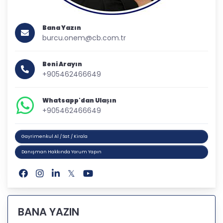
Bana Yazın
burcu.onem@cb.com.tr
Beni Arayın
+905462466649
Whatsapp'dan Ulaşın
+905462466649
Gayrimenkul Al / Sat / Kirala
Danışman Hakkında Yorum Yapın
BANA YAZIN