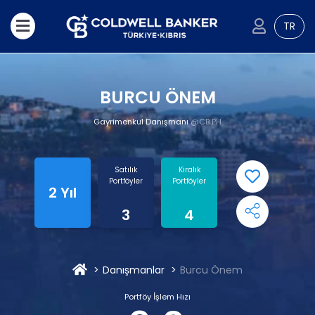
TR
BURCU ÖNEM
Gayrimenkul Danışmanı
@CB PH
Satılık
Kiralık
Portföyler
Portföyler
2 Yıl
3
4
Danışmanlar
Burcu Önem
Portföy İşlem Hızı