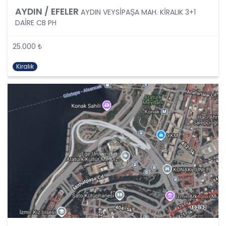
olarak tanımlanmıştır. Kişisel veri kavramı sadece
AYDIN / EFELER
AYDIN VEYSİPAŞA MAH. KİRALIK 3+1
ad, soyad, doğum yeri, doğum tarihi gibi kişilerin
DAİRE CB PH
tanınmasını ve teşhisini sağlayan bilgilerden
ibaret olmayıp ayrıca kişilerin fiziksel, sosyal,
kültürel, ekonomik, psikolojik tüm bilgilerini de
25.000 ₺
kapsamaktadır.
Kişinin kimlik bilgilerine ek olarak, vatandaşlık
Kiralık
numarası, vergi numarası, pasaport numarası,
sosyal güvenlik numarası, sürücü belgesi
numarası, taşıt plakası, ev adresi, iş adresi, e-
posta adresi, telefon numarası, faks numarası,
özgeçmişi, fotoğrafı, videosu, genetik bilgileri, kan
grubu, kriminal geçmişi ve adli sicil bilgileri gibi
kişinin belirli veya belirlenebilir olmasını sağlayan
tüm bilgiler kişisel veri niteliği taşımaktadır ve
kişisel verilerin korunması kapsamına girmektedir.
Bu tanım uyarınca, CB Gayrimenkul Franchising
Pazarlama ve Danışmanlık Hizmetleri A.Ş. iş
ortakları, çalışanları ve müşterileri başta olmak
üzere üçüncü kişiler de dahil, topladıkları tüm
verilerin kişisel veri kapsamına girip girmediğini