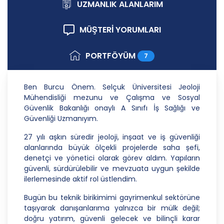
ilkelere uygun hareket etmektedir.
UZMANLIK ALANLARIM
1. Hukuka ve Dürüstlük Kuralına Uygun Kişisel
MÜŞTERİ YORUMLARI
Veri İşleme Faaliyetlerinde Bulunma
CB Gayrimenkul Franchising Pazarlama ve
PORTFÖYÜM
7
Danışmanlık Hizmetleri A.Ş.; kişisel verilerin
işlenmesi faaliyetleri kapsamında hukuka ve
dürüstlük kurallarına uygun hareket etmekle
Ben Burcu Önem. Selçuk Üniversitesi Jeoloji
yükümlüdür. Bu kapsamda, orantılılık gereklilikleri
Mühendisliği mezunu ve Çalışma ve Sosyal
dikkate alınacakve kişisel verileri işleme amacı
Güvenlik Bakanlığı onaylı A Sınıfı İş Sağlığı ve
dışında kullanmayacaktır.
Güvenliği Uzmanıyım.
2. Kişisel Verilerin Doğru ve Gerektiğinde
27 yılı aşkın süredir jeoloji, inşaat ve iş güvenliği
Güncel Olmasını Sağlama
alanlarında büyük ölçekli projelerde saha şefi,
denetçi ve yönetici olarak görev aldım. Yapıların
CB Gayrimenkul Franchising Pazarlama ve
güvenli, sürdürülebilir ve mevzuata uygun şekilde
Danışmanlık Hizmetleri A.Ş.; kişisel veri sahiplerinin
ilerlemesinde aktif rol üstlendim.
temel haklarını ve kendi meşru menfaatlerini
dikkate alarak işlediği kişisel verilerin doğru ve
Bugün bu teknik birikimimi gayrimenkul sektörüne
güncel olmasını sağlamakla ve bu doğrultuda
taşıyarak danışanlarıma yalnızca bir mülk değil;
gerekli tedbirleri almak için gerekli sistemleri
doğru yatırım, güvenli gelecek ve bilinçli karar
kurmakla yükümlüdür.