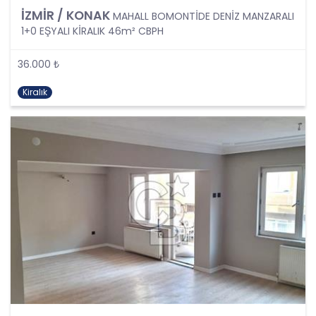
sıra tüm kişisel veri işleme faaliyetlerinde KVK
İZMİR / KONAK
MAHALL BOMONTİDE DENİZ MANZARALI
Kanunu’nun 4üncü maddesinde belirtilen ve
1+0 EŞYALI KİRALIK 46m² CBPH
Politikanın III. bölümlerinde belirtilen tüm ilkelere
uygun hareket edilmesi ve söz konusu ilkeleri
36.000 ₺
içinde barındırması sağlanacaktır. Özel nitelikteki
kişisel verilerin işlenmesi, üçüncü kişilere ve
Kiralık
yurtdışına aktarılması konusunda KVK Kanunu’nda
öngörülen özel hükümler de dikkate alınarak
kişisel veri işleme faaliyetleri yerine getirilecek;
yukarıda belirtilen hususların yanında bu
durumlarda kanunun aradığı özel gereklilikler de
yerine getirilerek kişisel veri işleme faaliyetleri
gerçekleştirilecektir.
KİŞİSEL VERİLERİN İŞLENME
ŞARTLARI
1. Kişisel Verilerin Tespiti ve İşlenmesi
KVKK uyarınca, kişisel veri “Kimliği belirli veya
belirlenebilir gerçek kişiye ilişkin her türlü bilgi”