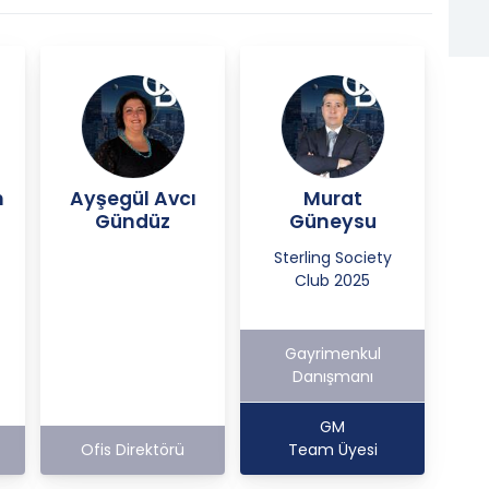
n
Ayşegül Avcı
Murat
Gündüz
Güneysu
Sterling Society
Club 2025
Gayrimenkul
Danışmanı
GM
Ofis Direktörü
Team Üyesi