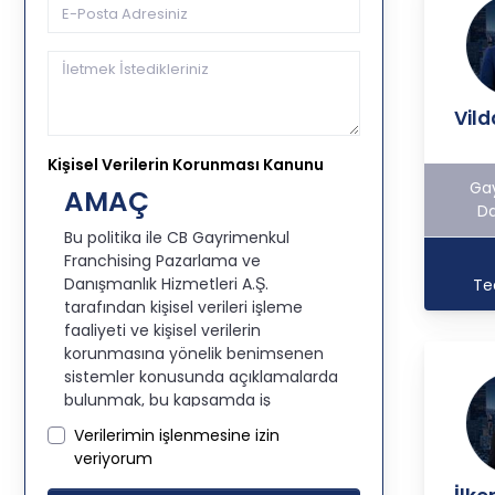
Vil
Kişisel Verilerin Korunması Kanunu
Ga
AMAÇ
Da
Bu politika ile CB Gayrimenkul
Franchising Pazarlama ve
Danışmanlık Hizmetleri A.Ş.
Te
tarafından kişisel verileri işleme
faaliyeti ve kişisel verilerin
korunmasına yönelik benimsenen
sistemler konusunda açıklamalarda
bulunmak, bu kapsamda iş
ortaklarımız, mevcut ve aday
Verilerimin işlenmesine izin
çalışanlarımız, mevcut ve
veriyorum
potansiyel müşterilerimiz, şirket
hissedarlarımız, ziyaretçilerimiz ve