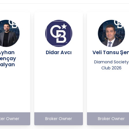
Ayhan
Didar Avcı
Veli Tansu Şe
ençay
Diamond Society
alyan
Club 2026
ker Owner
Broker Owner
Broker Owner