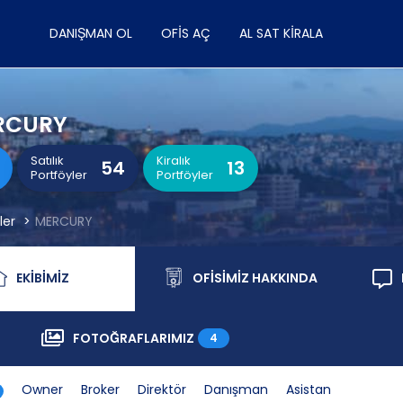
DANIŞMAN OL
OFIS AÇ
AL SAT KIRALA
RCURY
Satılık
Kiralık
54
13
Portföyler
Portföyler
ler
MERCURY
EKİBİMİZ
OFİSİMİZ HAKKINDA
Ekibimiz
Ofisimiz Hakkında
FOTOĞRAFLARIMIZ
4
Fotoğraflarımız
Owner
Broker
Direktör
Danışman
Asistan