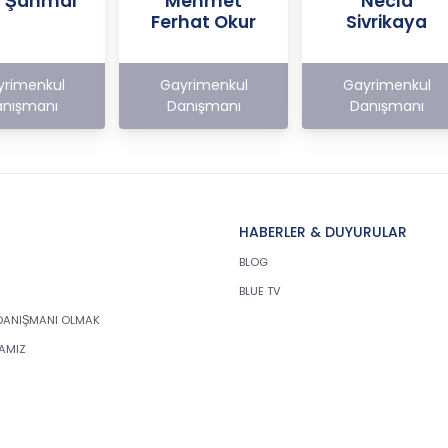
er Şahmar
Mehmet
Necla
Ferhat Okur
Sivrikaya
yrimenkul
Gayrimenkul
Gayrimenkul
nışmanı
Danışmanı
Danışmanı
HABERLER & DUYURULAR
BLOG
BLUE TV
DANIŞMANI OLMAK
KAMIZ