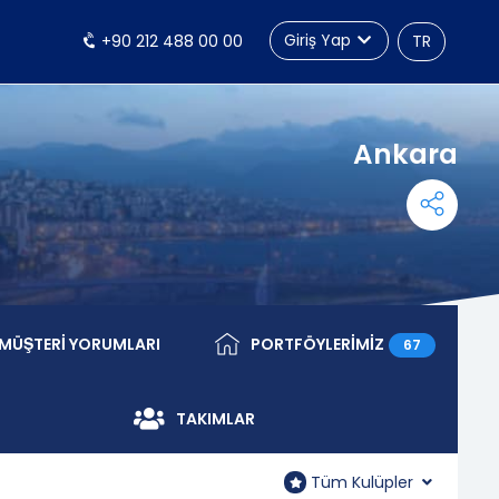
Giriş Yap
+90 212 488 00 00
TR
Ankara
MÜŞTERİ YORUMLARI
PORTFÖYLERİMİZ
67
Müşteri Yorumları
Portföylerimiz
TAKIMLAR
Tüm Kulüpler