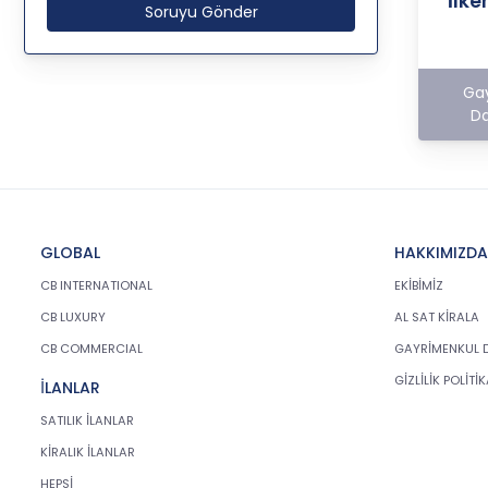
İlk
Soruyu Gönder
üçüncü kişiler başta olmak üzer
kişisel verileri şirketimiz tarafından
işlenen kişilerin bilgilendirilerek
şeffaflığın sağlanması
Ga
amaçlanmaktadır.
Da
KİŞİSEL VERİLERİN
İŞLENMESİ İLKELERİ
KVKK’ya uyumluluğun sağlanması
için CB Gayrimenkul Franchising
GLOBAL
HAKKIMIZDA
Pazarlama ve Danışmanlık
CB INTERNATIONAL
EKİBİMİZ
Hizmetleri A.Ş. tarafından kişisel
veriler mevzuatta öngörülen genel
CB LUXURY
AL SAT KİRALA
ilke ve hükümlere uygun olarak
CB COMMERCIAL
GAYRİMENKUL 
işlenecektir. Bu kapsamda, CB
GİZLİLİK POLİTİ
Gayrimenkul Franchising Pazarlama
İLANLAR
ve Danışmanlık Hizmetleri A.Ş.; KVKK
SATILIK İLANLAR
ile ilgili uluslararası ve ulusal
mevzuata uygun olarak kişisel
KİRALIK İLANLAR
verilerin işlenmesinde aşağıda
HEPSİ