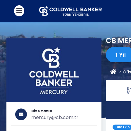
CB ME
1 Yıl
Ofis
Bize Yazın
mercury@cb.com.tr
Tüm Ekip