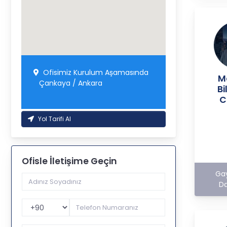
Ofisimiz Kurulum Aşamasında
M
Çankaya / Ankara
B
C
Yol Tarifi Al
Ofisle İletişime Geçin
Ga
Da
Telefon Kodu