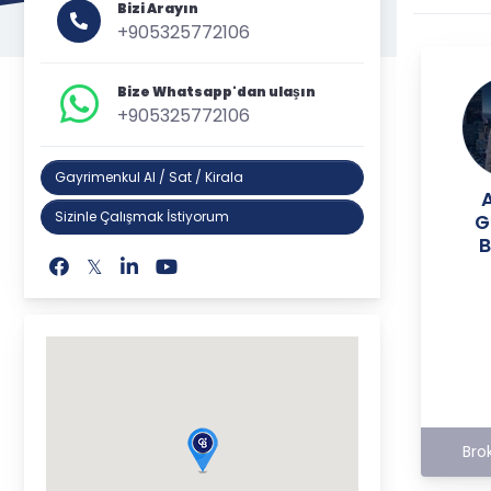
Bizi Arayın
+905325772106
Bize Whatsapp'dan ulaşın
+905325772106
Gayrimenkul Al / Sat / Kirala
Sizinle Çalışmak İstiyorum
G
B
Bro