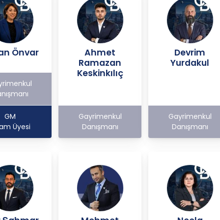
dan Önvar
Ahmet
Devrim
Ramazan
Yurdakul
Keskinkılıç
yrimenkul
nışmanı
GM
Gayrimenkul
Gayrimenkul
am Üyesi
Danışmanı
Danışmanı