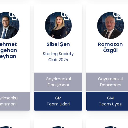
ehmet
Sibel Şen
Ramazan
ilgehan
Özgül
Sterling Society
eyhan
Club 2025
Gayrimenkul
Gayrimenkul
Danışmanı
Danışmanı
yrimenkul
GM
GM
nışmanı
Team Lideri
Team Üyesi