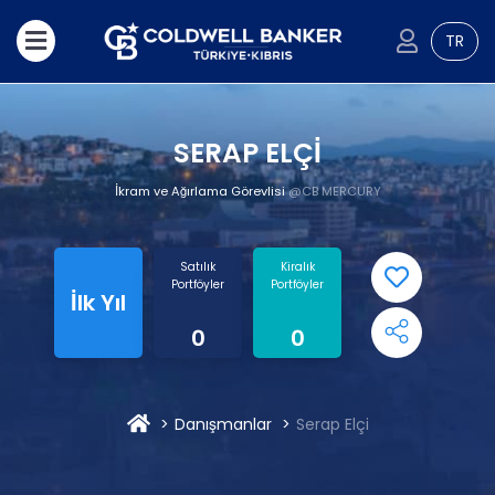
TR
SERAP ELÇİ
İkram ve Ağırlama Görevlisi
@CB MERCURY
Satılık
Kiralık
Portföyler
Portföyler
İlk Yıl
0
0
Danışmanlar
Serap Elçi