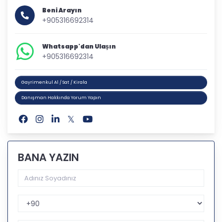
Beni Arayın
+905316692314
Whatsapp'dan Ulaşın
+905316692314
Gayrimenkul Al / Sat / Kirala
Danışman Hakkında Yorum Yapın
BANA YAZIN
Telefon Kodu