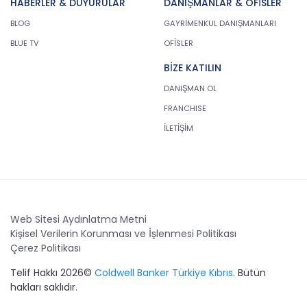
HABERLER & DUYURULAR
amaçla işleneceğini belirlemekle ve bu amaçları
DANIŞMANLAR & OFİSLER
kişisel veriler işlenmeden önce veri sahiplerinin
BLOG
GAYRİMENKUL DANIŞMANLARI
bilgisine sunmakla yükümlüdür. Kişisel veriler
BLUE TV
OFİSLER
belirtilen meşru ve hukuka uygun amaçlar
dışında işlenmeyecektir..
BİZE KATILIN
4. İşlendikleri Amaçla Bağlantılı, Sınırlı ve Ölçülü
DANIŞMAN OL
Olma
FRANCHISE
CB Gayrimenkul Franchising Pazarlama ve
İLETİŞİM
Danışmanlık Hizmetleri A.Ş.; kişisel verileri
belirlenen amaçların gerçekleştirilmesine elverişli
bir biçimde işleyecek ve amacın
gerçekleştirilmesi ile ilgili olmayan veya ihtiyaç
duyulmayan kişisel verilerin işlenmesinden
kaçınacaktır.
Web Sitesi Aydınlatma Metni
Kişisel Verilerin Korunması ve İşlenmesi Politikası
5. İlgili Mevzuatta Öngörülen veya İşlendikleri
Çerez Politikası
Amaç İçin Gerekli Olan Süre Kadar Muhafaza
Etme
Telif Hakkı 2026©
Coldwell Banker Türkiye Kıbrıs
. Bütün
hakları saklıdır.
CB Gayrimenkul Franchising Pazarlama ve
Danışmanlık Hizmetleri A.Ş. Türk Ceza Kanunu’nun