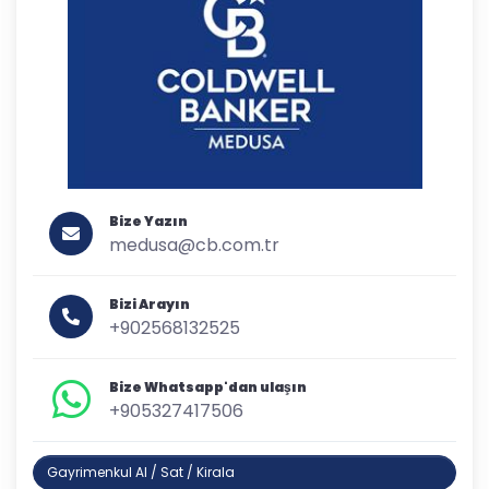
Bize Yazın
medusa@cb.com.tr
Bizi Arayın
+902568132525
Bize Whatsapp'dan ulaşın
+905327417506
Gayrimenkul Al / Sat / Kirala