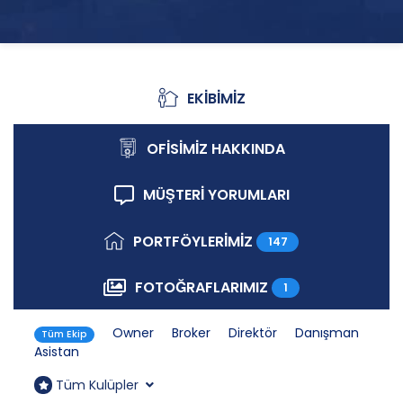
EKİBİMİZ
Ekibimiz
OFİSİMİZ HAKKINDA
Ofisimiz Hakkında
MÜŞTERİ YORUMLARI
Müşteri Yorumları
PORTFÖYLERİMİZ
147
Portföylerimiz
FOTOĞRAFLARIMIZ
1
Fotoğraflarımız
Owner
Broker
Direktör
Danışman
Tüm Ekip
Asistan
Tüm Kulüpler