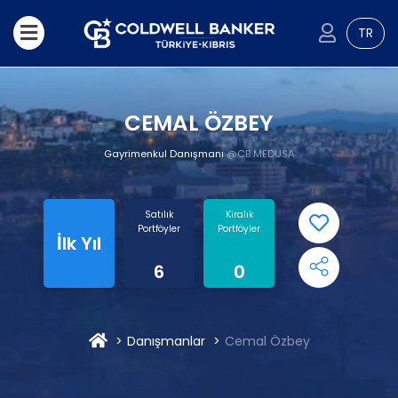
TR
CEMAL ÖZBEY
Gayrimenkul Danışmanı
@CB MEDUSA
Satılık
Kiralık
Portföyler
Portföyler
İlk Yıl
6
0
Danışmanlar
Cemal Özbey