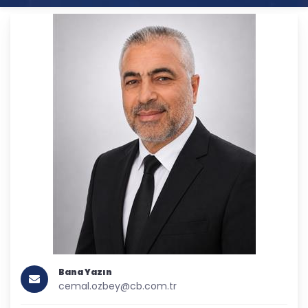
Bana Yazın
cemal.ozbey@cb.com.tr