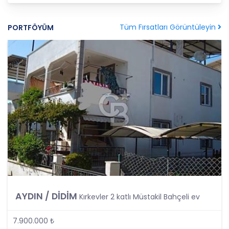
amaçla işleneceğini belirlemekle ve bu amaçları
kişisel veriler işlenmeden önce veri sahiplerinin
bilgisine sunmakla yükümlüdür. Kişisel veriler
Tüm Fırsatları Görüntüleyin
PORTFÖYÜM
belirtilen meşru ve hukuka uygun amaçlar
dışında işlenmeyecektir..
4. İşlendikleri Amaçla Bağlantılı, Sınırlı ve Ölçülü
Olma
CB Gayrimenkul Franchising Pazarlama ve
Danışmanlık Hizmetleri A.Ş.; kişisel verileri
belirlenen amaçların gerçekleştirilmesine elverişli
bir biçimde işleyecek ve amacın
gerçekleştirilmesi ile ilgili olmayan veya ihtiyaç
duyulmayan kişisel verilerin işlenmesinden
kaçınacaktır.
5. İlgili Mevzuatta Öngörülen veya İşlendikleri
Amaç İçin Gerekli Olan Süre Kadar Muhafaza
AYDIN / DİDİM
Kırkevler 2 katlı Müstakil Bahçeli ev
Etme
CB Gayrimenkul Franchising Pazarlama ve
7.900.000 ₺
Danışmanlık Hizmetleri A.Ş. Türk Ceza Kanunu’nun