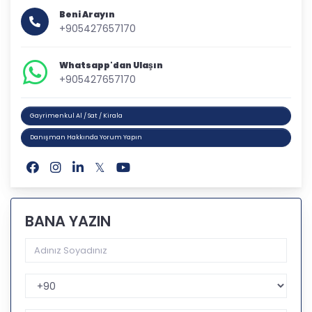
Beni Arayın
+905427657170
Whatsapp'dan Ulaşın
+905427657170
Gayrimenkul Al / Sat / Kirala
Danışman Hakkında Yorum Yapın
BANA YAZIN
Telefon Kodu