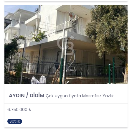
kişisel verilerin işlenmesi, üçüncü kişilere ve
yurtdışına aktarılması konusunda KVK Kanunu’nda
öngörülen özel hükümler de dikkate alınarak
kişisel veri işleme faaliyetleri yerine getirilecek;
yukarıda belirtilen hususların yanında bu
durumlarda kanunun aradığı özel gereklilikler de
yerine getirilerek kişisel veri işleme faaliyetleri
gerçekleştirilecektir.
KİŞİSEL VERİLERİN İŞLENME
ŞARTLARI
1. Kişisel Verilerin Tespiti ve İşlenmesi
KVKK uyarınca, kişisel veri “Kimliği belirli veya
AYDIN / DİDİM
belirlenebilir gerçek kişiye ilişkin her türlü bilgi”
Çok uygun fiyata Masrafsız Yazlık
olarak tanımlanmıştır. Kişisel veri kavramı sadece
ad, soyad, doğum yeri, doğum tarihi gibi kişilerin
6.750.000 ₺
tanınmasını ve teşhisini sağlayan bilgilerden
ibaret olmayıp ayrıca kişilerin fiziksel, sosyal,
Satılık
kültürel, ekonomik, psikolojik tüm bilgilerini de