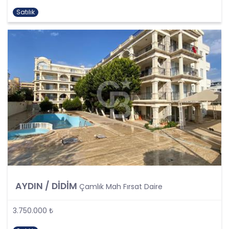
138. maddesine ve KVK Kanunu’nun 4. ve 7.
Satılık
maddelerine uygun olarak; işledikleri kişisel verileri,
yalnızca ilgili mevzuat ve kanunlarda öngörülen
veya kişisel veri işleme amacının gerektirdiği süre
kadar muhafaza edecektir. CB Gayrimenkul
Franchising Pazarlama ve Danışmanlık Hizmetleri
A.Ş. öncelikle ilgili mevzuatta kişisel verilerin
saklanması için bir süre öngörülüp
öngörülmediğini tespit edecek, bir süre
belirlenmişse bu süreye uygun davranacak, bir
süre belirlenmemişse kişisel verileri işlendikleri
amaç için gerekli olan süre kadar muhafaza
edecektir. Sürenin bitimi veya işlenmesini
gerektiren sebeplerin ortadan kalkması halinde
kişisel veriler CB CB Gayrimenkul Franchising
Pazarlama ve Danışmanlık Hizmetleri A.Ş.
tarafından silinecek, yok edilecek veya anonim
AYDIN / DİDİM
Çamlık Mah Fırsat Daire
hale getirilecektir.
3.750.000 ₺
6. Kişisel Veri İşleme Faaliyetlerinin Kanunun 5
inci Maddesinde Belirtilen Kişisel Veri İşleme