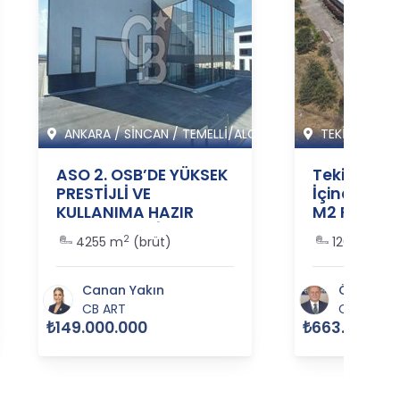
ANKARA
/
SİNCAN
/
TEMELLİ/ALCI M
TEKİRDAĞ
/
ASO 2. OSB’DE YÜKSEK
Tekirdağ E
PRESTİJLİ VE
İçinde Satı
KULLANIMA HAZIR
M2 Fabrika
SATILIK FABRİKA
364485
2
2
4255 m
(brüt)
12000 m
(
BİNASI - 365517
Canan Yakın
Ömer Açı
CB ART
CB SİAM
₺149.000.000
₺663.000.00