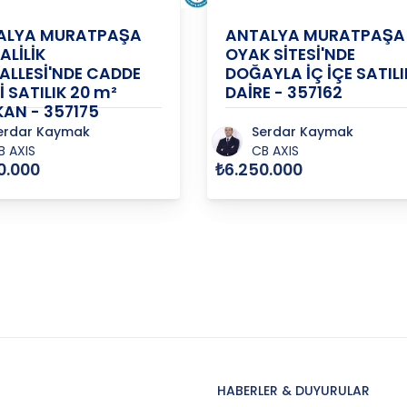
ALYA MURATPAŞA
ANTALYA MURATPAŞA
ALİLİK
OYAK SİTESİ'NDE
LLESİ'NDE CADDE
DOĞAYLA İÇ İÇE SATILI
İ SATILIK 20 m²
DAİRE - 357162
AN - 357175
erdar Kaymak
Serdar Kaymak
B AXIS
CB AXIS
0.000
₺6.250.000
HABERLER & DUYURULAR