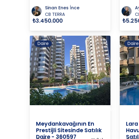
Sinan Enes İnce
A
CB TERRA
C
₺3.450.000
₺5.25
Daire
Daire
ANTALYA
/
MURATPAŞA
/
MEYDANKAVAĞI
ANTAL
Meydankavağının En
Lara
Prestijli Sitesinde Satılık
Havuz
Daire - 360597
Satıl
2