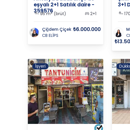
eşyalı 2+1 Satılık daire -
3+1 
359576
2
95 m
(brüt)
2+1
17
₺6.000.000
Çiğdem Çiçek
M
CB ELİPS
C
₺13.5
İşyeri
Dükk
ANTALYA
/
MURATPAŞA
/
KIŞLA
ANTAL