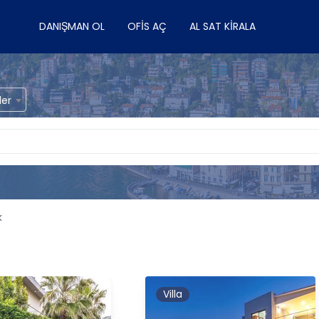
DANIŞMAN OL
OFIS AÇ
AL SAT KIRALA
ler
k
Villa