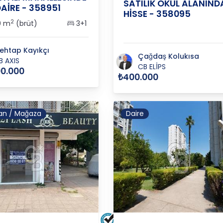
SATILIK OKUL ALANIND
DAİRE - 358951
HİSSE - 358095
2
0 m
(brüt)
3+1
ehtap Kayıkçı
Çağdaş Kolukısa
B AXIS
CB ELİPS
00.000
₺400.000
an / Mağaza
Daire
YA
/
MURATPAŞA
/
ZERDALİLİK
ANTALYA
/
MURATPAŞA
/
KIZ