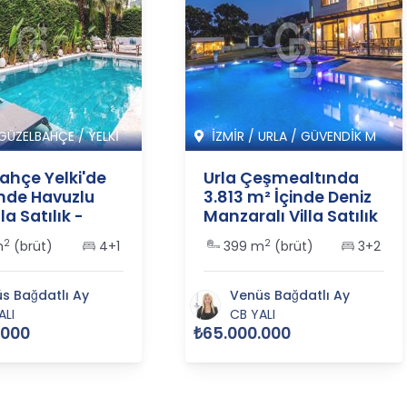
GÜZELBAHÇE
/
YELKİ
İZMİR
/
URLA
/
GÜVENDİK M
ahçe Yelki'de
Urla Çeşmealtında
inde Havuzlu
3.813 m² İçinde Deniz
la Satılık -
Manzaralı Villa Satılık
2
- 365555
2
2
m
(brüt)
4+1
399 m
(brüt)
3+2
s Bağdatlı Ay
Venüs Bağdatlı Ay
ALI
CB YALI
.000
₺65.000.000