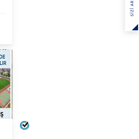
SIZI ARAYALIM
İRCİKARA