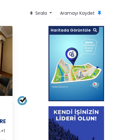
Sırala
Aramayı Kaydet
Haritada Görüntüle
ILTOPRAK
İRE
+1