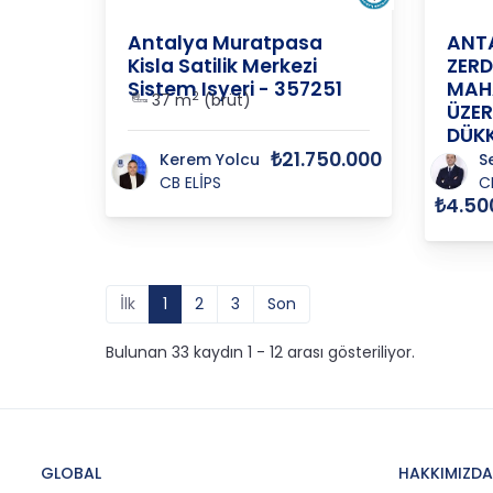
Antalya Muratpasa
ANT
Kisla Satilik Merkezi
ZERD
Sistem Isyeri - 357251
MAHA
2
37 m
(brüt)
ÜZER
DÜKK
₺21.750.000
Kerem Yolcu
S
CB ELİPS
C
₺4.50
İlk
1
2
3
Son
Bulunan 33 kaydın 1 - 12 arası gösteriliyor.
GLOBAL
HAKKIMIZDA