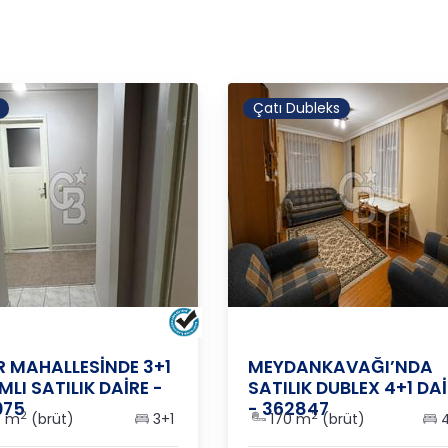
Çatı Dubleks
YA
/
MURATPAŞA
/
SEDİR
ANTALYA
/
MURATPAŞA
/
KIZ
R MAHALLESİNDE 3+1
MEYDANKAVAĞI’NDA
MLI SATILIK DAİRE -
SATILIK DUBLEX 4+1 DA
075
- 362847
2
2
6 m
(brüt)
3+1
170 m
(brüt)
4