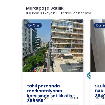
Muratpaşa Satılık
Bulunan 33 kaydın 1 - 12 arası gösteriliyor.
Ev Ofis
Daire
ANTALYA
/
MURATPAŞA
/
TAHILPAZARI
ANTAL
tahıl pazarında
SEDİ
markantalyanın
BAKI
karşısında satılık ofis -
364
2
70 m
(brüt)
1+1
12
365559