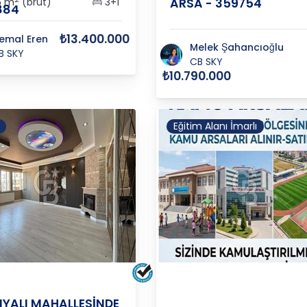
5 m
(brüt)
3+1
ARSA - 359754
884
₺13.400.000
emal Eren
Melek Şahancıoğlu
B SKY
CB SKY
₺10.790.000
Eğitim Alanı İmarlı
DEM
YA
/
MURATPAŞA
/
ŞİRİNYALI
ANTALYA
/
MURATPAŞA
/
M
NYALI MAHALLESİNDE