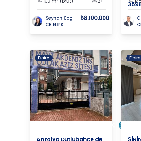
100 m
(brüt)
2+1
14
359
₺8.100.000
Seyhan Koç
C
CB ELİPS
C
Daire
Daire
ANTALYA
/
MURATPAŞA
/
DUTLUBAHÇE
ANTAL
Antalya Dutlubahçe de
ŞİRİ