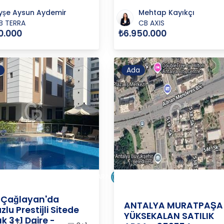
yşe Aysun Aydemir
Mehtap Kayıkçı
B TERRA
CB AXIS
0.000
₺6.950.000
Ada
YÜK
YA
/
MURATPAŞA
/
DEMİRCİKARA
ANTALYA
/
MURATPAŞA
/
M
 Çağlayan'da
ANTALYA MURATPAŞA
lu Prestijli Sitede
YÜKSEKALAN SATILIK
ık 3+1 Daire -
2