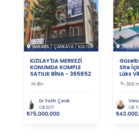
 M
ANKARA
/
ÇANKAYA
/
KÜLTÜR
İZMİR
/
KIZILAY'DA MERKEZİ
Güzelb
KONUMDA KOMPLE
Site İç
-
SATILIK BİNA - 365852
Lüks Vil
36556
16+
300 
Dr Fatih Çevik
Venü
CB ELİT
CB Y
₺75.000.000
₺43.000