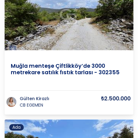
Muğla
/
Menteşe
/
Çiftlik
Muğla menteşe Çiftlikköy’de 3000
metrekare satılık fıstık tarlası - 302355
₺2.500.000
Gülten Kirazlı
CB EGEMEN
Ada