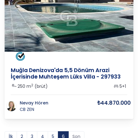
MUĞLA
/
MENTEŞE
/
DENİZOVA M
Muğla Denizova'da 5,5 Dönüm Arazi
İçerisinde Muhteşem Lüks Villa - 297933
2
250 m
(brüt)
5+1
₺44.870.000
Nevay Hören
CB ZEN
İlk
2
3
4
5
6
Son