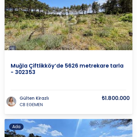
Muğla
/
Menteşe
/
Çiftlik
Muğla Çiftlikköy’de 5626 metrekare tarla
- 302353
₺1.800.000
Gülten Kirazlı
CB EGEMEN
Ada