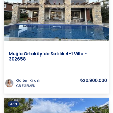
Muğla
/
Menteşe
/
Ortaköy
Muğla Ortaköy’de Satılık 4+1 Villa -
302658
₺20.900.000
Gülten Kirazlı
CB EGEMEN
Ada