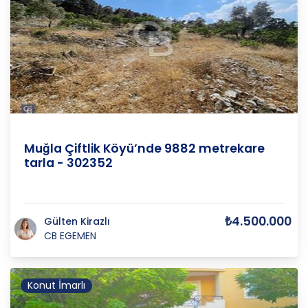
Muğla
/
Menteşe
/
Çiftlik
Muğla Çiftlik Köyü’nde 9882 metrekare
tarla - 302352
₺4.500.000
Gülten Kirazlı
CB EGEMEN
Konut İmarlı