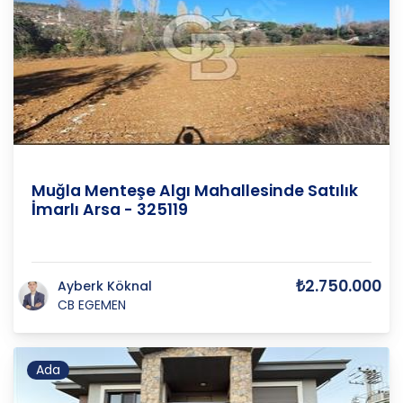
Muğla
/
Menteşe
/
Algı
Muğla Menteşe Algı Mahallesinde Satılık
İmarlı Arsa - 325119
₺2.750.000
Ayberk Köknal
CB EGEMEN
Ada