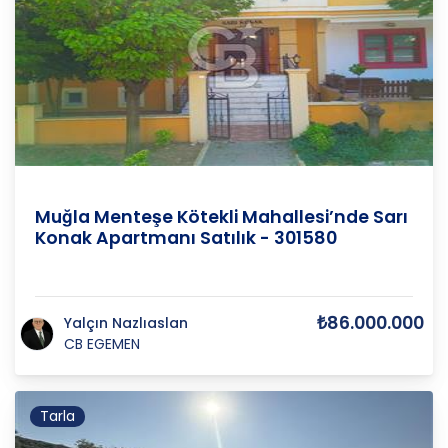
Muğla
/
Menteşe
/
Kötekli
Muğla Menteşe Kötekli Mahallesi’nde Sarı
Konak Apartmanı Satılık - 301580
₺86.000.000
Yalçın Nazlıaslan
CB EGEMEN
Tarla