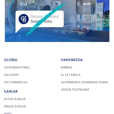
GLOBAL
HAKKIMIZDA
CB INTERNATIONAL
EKİBİMİZ
CB LUXURY
AL SAT KİRALA
CB COMMERCIAL
GAYRİMENKUL DANIŞMANI OLMAK
GİZLİLİK POLİTİKAMIZ
İLANLAR
SATILIK İLANLAR
KİRALIK İLANLAR
HEPSİ