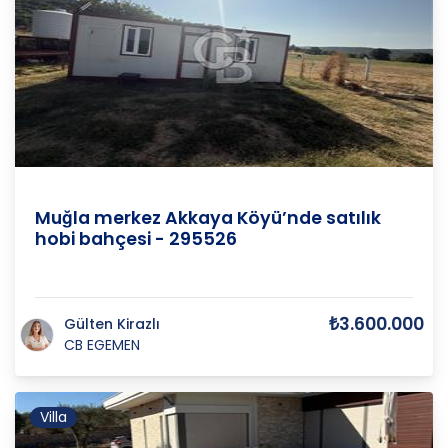
Muğla
/
Menteşe
/
Muğla merkez Akkaya Köyü’nde satılık
hobi bahçesi - 295526
₺3.600.000
Gülten Kirazlı
CB EGEMEN
Villa