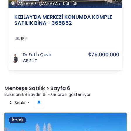
ANKARA
/
ÇANKAYA
/
KÜLTÜR
KIZILAY'DA MERKEZİ KONUMDA KOMPLE
SATILIK BİNA - 365852
16+
₺75.000.000
Dr Fatih Çevik
CB ELİT
Menteşe Satılık > Sayfa 6
Bulunan 68 kaydın 61 - 68 arası gösteriliyor.
Sırala
İmarlı