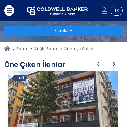
TR
Filtreler
Satılık
Muğla Satılık
Menteşe Satılık
‹
›
Öne Çıkan İlanlar
Otel