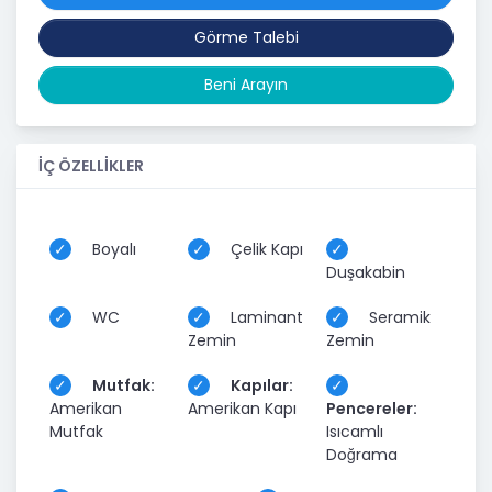
Görme Talebi
Beni Arayın
İÇ ÖZELLİKLER
Boyalı
Çelik Kapı
Duşakabin
WC
Laminant
Seramik
Zemin
Zemin
Mutfak:
Kapılar:
Amerikan
Amerikan Kapı
Pencereler:
Mutfak
Isıcamlı
Doğrama