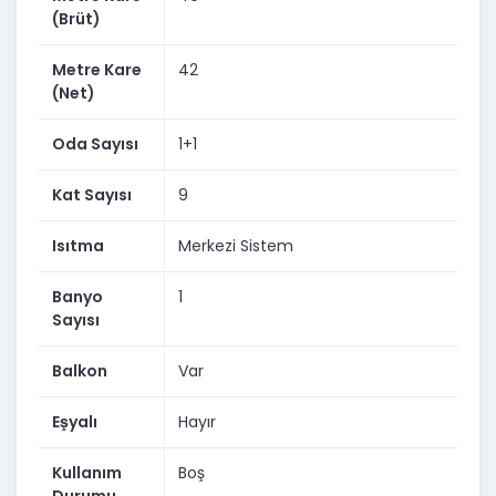
geçebilirsiniz.
(Brüt)
Gayrimenkul Danışmanı:
Metre Kare
42
Mustafa Kemal Alkan
(Net)
0506 557 53 08
Oda Sayısı
1+1
Kat Sayısı
9
Isıtma
Merkezi Sistem
Banyo
1
Sayısı
Balkon
Var
Eşyalı
Hayır
Kullanım
Boş