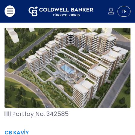
TR
Portföy No: 342585
CB KAVİY