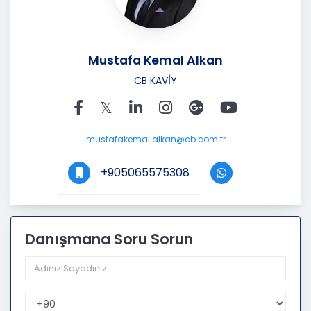
Mustafa Kemal Alkan
CB KAVİY
mustafakemal.alkan@cb.com.tr
+905065575308
Danışmana Soru Sorun
Telefon Kodu