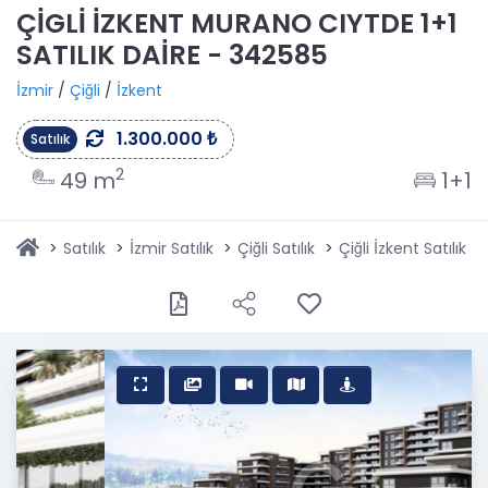
ÇİGLİ İZKENT MURANO CIYTDE 1+1
SATILIK DAİRE - 342585
İzmir
/
Çiğli
/
İzkent
1.300.000 ₺
Satılık
2
49 m
1+1
Satılık
İzmir Satılık
Çiğli Satılık
Çiğli İzkent Satılık