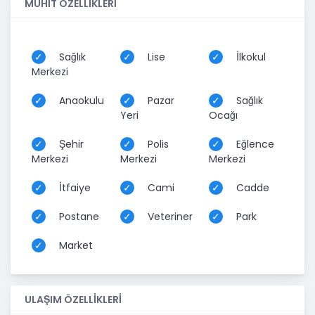
MUHİT ÖZELLİKLERİ
Sağlık
Lise
İlkokul
Merkezi
Anaokulu
Pazar
Sağlık
Yeri
Ocağı
Şehir
Polis
Eğlence
Merkezi
Merkezi
Merkezi
İtfaiye
Cami
Cadde
Postane
Veteriner
Park
Market
ULAŞIM ÖZELLİKLERİ