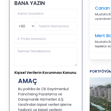
BANA YAZIN
Canan 
Mustafa Be
uyandıran 
Telefon Kodu
Mert B
Mustafa Be
teşekkür e
PORTFÖYÜ
Kişisel Verilerin Korunması Kanunu
AMAÇ
Bu politika ile CB Gayrimenkul
Franchising Pazarlama ve
Danışmanlık Hizmetleri A.Ş.
tarafından kişisel verileri işleme
faaliyeti ve kişisel verilerin