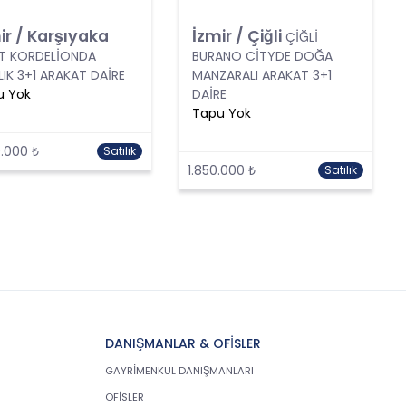
ir / Karşıyaka
İzmir / Çiğli
ÇİĞLİ
T KORDELİONDA
BURANO CİTYDE DOĞA
LIK 3+1 ARAKAT DAİRE
MANZARALI ARAKAT 3+1
u Yok
DAİRE
Tapu Yok
.000 ₺
Satılık
1.850.000 ₺
Satılık
DANIŞMANLAR & OFİSLER
GAYRİMENKUL DANIŞMANLARI
OFİSLER