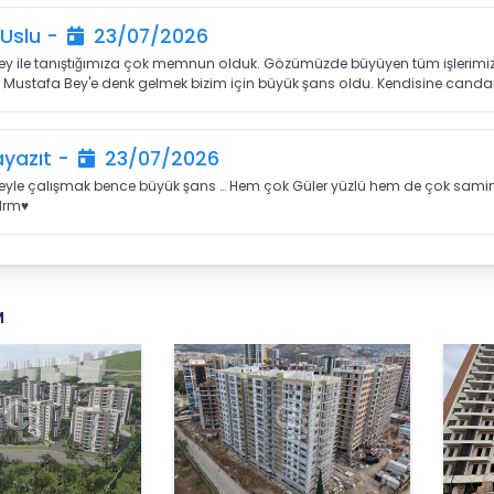
Uslu -
23/07/2026
y ile tanıştığımıza çok memnun olduk. Gözümüzde büyüyen tüm işlerimizi kola
Mustafa Bey'e denk gelmek bizim için büyük şans oldu. Kendisine candan 
ayazıt -
23/07/2026
yle çalışmak bence büyük şans … Hem çok Güler yüzlü hem de çok samimi v
drm♥️
M