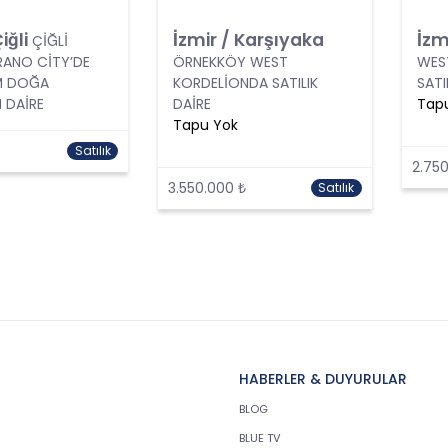
Çiğli
İzmir / Karşıyaka
İzm
ÇİĞLİ
RANO CİTY’DE
ÖRNEKKÖY WEST
WES
M DOĞA
KORDELİONDA SATILIK
SATI
 DAİRE
DAİRE
Tap
Tapu Yok
Satılık
2.750
3.550.000 ₺
Satılık
HABERLER & DUYURULAR
BLOG
BLUE TV