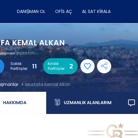
DANIŞMAN OL
OFIS AÇ
AL SAT KIRALA
FA KEMAL ALKAN
anışmanı
@CB KAVİY
Satılık
Kiralık
11
2
Portföyler
Portföyler
ışmanlar
Mustafa Kemal Alkan
HAKKIMDA
UZMANLIK ALANLARIM