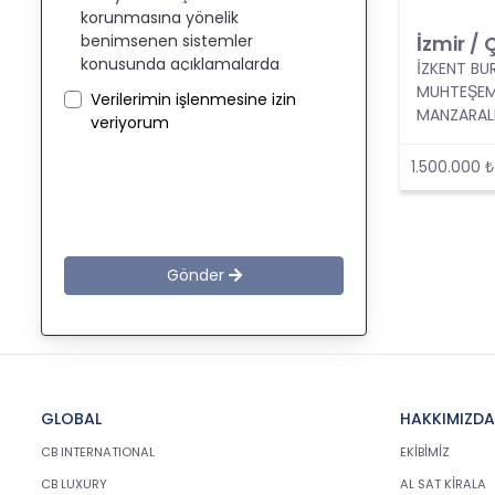
korunmasına yönelik
benimsenen sistemler
İzmir / 
konusunda açıklamalarda
İZKENT BU
bulunmak, bu kapsamda iş
MUHTEŞE
Verilerimin işlenmesine izin
ortaklarımız, mevcut ve aday
MANZARALI
veriyorum
çalışanlarımız, mevcut ve
potansiyel müşterilerimiz, şirket
1.500.000 ₺
hissedarlarımız, ziyaretçilerimiz
ve üçüncü kişiler başta olmak
üzer kişisel verileri şirketimiz
tarafından işlenen kişilerin
bilgilendirilerek şeffaflığın
Gönder
sağlanması amaçlanmaktadır.
KİŞİSEL VERİLERİN
İŞLENMESİ
İLKELERİ
GLOBAL
HAKKIMIZDA
KVKK’ya uyumluluğun
CB INTERNATIONAL
EKİBİMİZ
sağlanması için CB Gayrimenkul
CB LUXURY
AL SAT KİRALA
Franchising Pazarlama ve