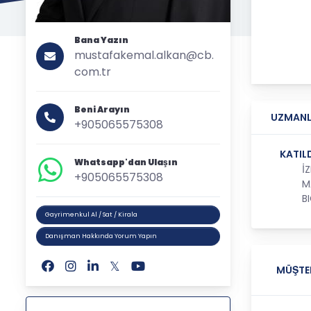
Bana Yazın
mustafakemal.alkan@cb.
com.tr
Beni Arayın
UZMANL
+905065575308
KATIL
Whatsapp'dan Ulaşın
İ
+905065575308
M
B
Gayrimenkul Al / Sat / Kirala
Danışman Hakkında Yorum Yapın
MÜŞTE