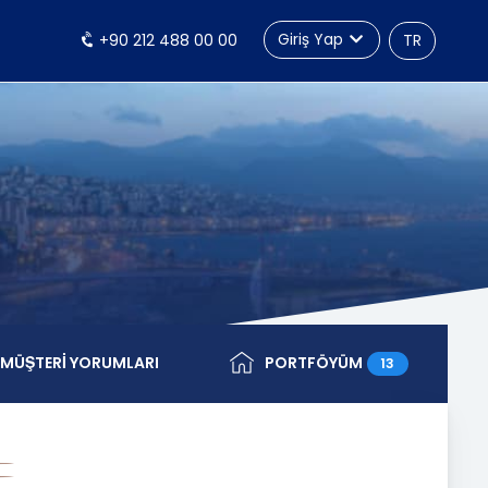
Giriş Yap
+90 212 488 00 00
TR
MÜŞTERİ YORUMLARI
PORTFÖYÜM
13