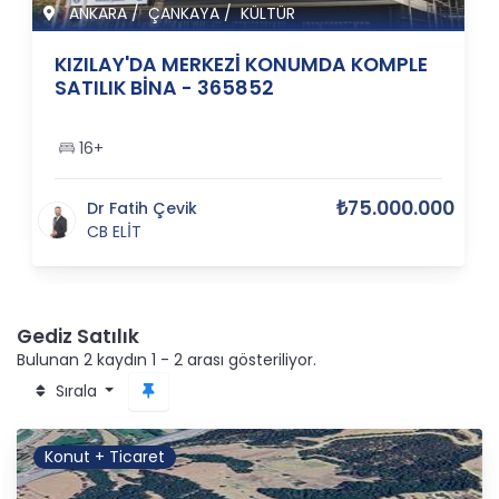
ANKARA
/
ÇANKAYA
/
KÜLTÜR
KIZILAY'DA MERKEZİ KONUMDA KOMPLE
SATILIK BİNA - 365852
16+
₺75.000.000
Dr Fatih Çevik
CB ELİT
Gediz Satılık
Bulunan 2 kaydın 1 - 2 arası gösteriliyor.
Sırala
Konut + Ticaret