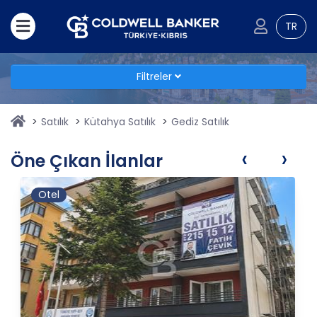
TR
Filtreler
Satılık
Kütahya Satılık
Gediz Satılık
‹
›
Öne Çıkan İlanlar
Otel