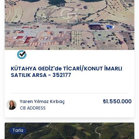
KÜTAHYA
/
GEDİZ
/
GÖLCÜK M
KÜTAHYA GEDİZ'de TİCARİ/KONUT İMARLI
SATILIK ARSA - 352177
₺1.550.000
Yaren Yılmaz Kırbaç
CB ADDRESS
Tarla