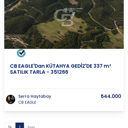
KÜTAHYA
/
GEDİZ
/
POLAT K
CB EAGLE'Dan KÜTAHYA GEDİZ'DE 337 m²
SATILIK TARLA - 351266
₺44.000
Serra Haytabay
CB EAGLE
İlk
1
Son