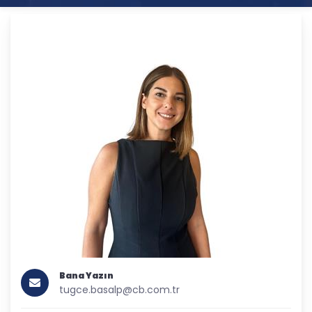
Bana Yazın
tugce.basalp@cb.com.tr