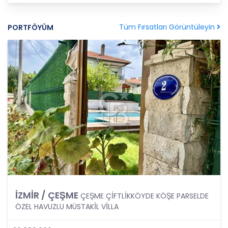
amaçla işleneceğini belirlemekle ve bu amaçları
kişisel veriler işlenmeden önce veri sahiplerinin
bilgisine sunmakla yükümlüdür. Kişisel veriler
Tüm Fırsatları Görüntüleyin
PORTFÖYÜM
belirtilen meşru ve hukuka uygun amaçlar
dışında işlenmeyecektir..
4. İşlendikleri Amaçla Bağlantılı, Sınırlı ve Ölçülü
Olma
CB Gayrimenkul Franchising Pazarlama ve
Danışmanlık Hizmetleri A.Ş.; kişisel verileri
belirlenen amaçların gerçekleştirilmesine elverişli
bir biçimde işleyecek ve amacın
gerçekleştirilmesi ile ilgili olmayan veya ihtiyaç
duyulmayan kişisel verilerin işlenmesinden
kaçınacaktır.
5. İlgili Mevzuatta Öngörülen veya İşlendikleri
Amaç İçin Gerekli Olan Süre Kadar Muhafaza
İZMİR / ÇEŞME
ÇEŞME ÇİFTLİKKÖYDE KÖŞE PARSELDE
Etme
ÖZEL HAVUZLU MÜSTAKİL VİLLA
CB Gayrimenkul Franchising Pazarlama ve
Danışmanlık Hizmetleri A.Ş. Türk Ceza Kanunu’nun