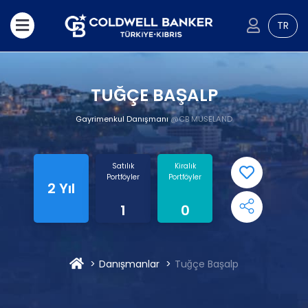
TR
TUĞÇE BAŞALP
Gayrimenkul Danışmanı
@CB MUSELAND
Satılık
Kiralık
Portföyler
Portföyler
2 Yıl
1
0
Danışmanlar
Tuğçe Başalp