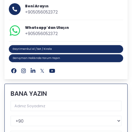
Beni Arayın
+905056052372
Whatsapp'dan Ulaşın
+905056052372
Gayrimenkul Al / Sat / Kirala
Danışman Hakkında Yorum Yapın
BANA YAZIN
Telefon Kodu