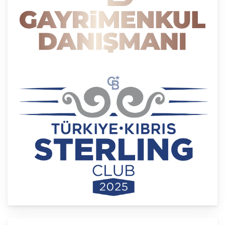
138. maddesine ve KVK Kanunu’nun 4. ve 7.
maddelerine uygun olarak; işledikleri kişisel verileri,
yalnızca ilgili mevzuat ve kanunlarda öngörülen
veya kişisel veri işleme amacının gerektirdiği süre
kadar muhafaza edecektir. CB Gayrimenkul
Franchising Pazarlama ve Danışmanlık Hizmetleri
A.Ş. öncelikle ilgili mevzuatta kişisel verilerin
saklanması için bir süre öngörülüp
öngörülmediğini tespit edecek, bir süre
belirlenmişse bu süreye uygun davranacak, bir
süre belirlenmemişse kişisel verileri işlendikleri
amaç için gerekli olan süre kadar muhafaza
edecektir. Sürenin bitimi veya işlenmesini
gerektiren sebeplerin ortadan kalkması halinde
kişisel veriler CB CB Gayrimenkul Franchising
Pazarlama ve Danışmanlık Hizmetleri A.Ş.
tarafından silinecek, yok edilecek veya anonim
hale getirilecektir.
6. Kişisel Veri İşleme Faaliyetlerinin Kanunun 5
inci Maddesinde Belirtilen Kişisel Veri İşleme