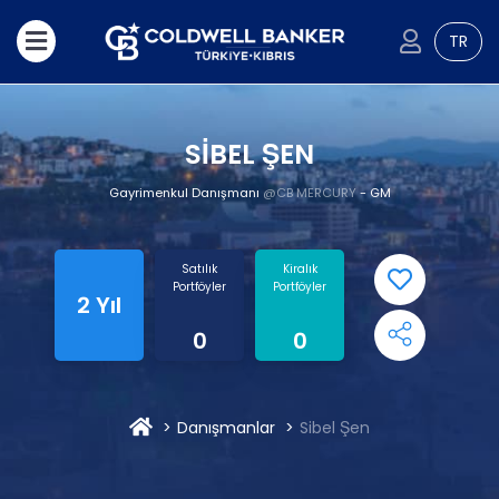
TR
SİBEL ŞEN
Gayrimenkul Danışmanı
@CB MERCURY
- GM
Satılık
Kiralık
Portföyler
Portföyler
2 Yıl
0
0
Danışmanlar
Sibel Şen