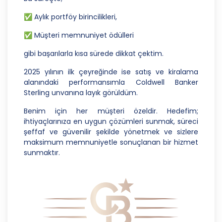
amaçla işleneceğini belirlemekle ve bu amaçları
kişisel veriler işlenmeden önce veri sahiplerinin
✅ Aylık portföy birincilikleri,
bilgisine sunmakla yükümlüdür. Kişisel veriler
belirtilen meşru ve hukuka uygun amaçlar
✅ Müşteri memnuniyet ödülleri
dışında işlenmeyecektir..
gibi başarılarla kısa sürede dikkat çektim.
4. İşlendikleri Amaçla Bağlantılı, Sınırlı ve Ölçülü
2025 yılının ilk çeyreğinde ise satış ve kiralama
Olma
alanındaki performansımla Coldwell Banker
CB Gayrimenkul Franchising Pazarlama ve
Sterling unvanına layık görüldüm.
Danışmanlık Hizmetleri A.Ş.; kişisel verileri
Benim için her müşteri özeldir. Hedefim;
belirlenen amaçların gerçekleştirilmesine elverişli
ihtiyaçlarınıza en uygun çözümleri sunmak, süreci
bir biçimde işleyecek ve amacın
şeffaf ve güvenilir şekilde yönetmek ve sizlere
gerçekleştirilmesi ile ilgili olmayan veya ihtiyaç
maksimum memnuniyetle sonuçlanan bir hizmet
duyulmayan kişisel verilerin işlenmesinden
sunmaktır.
kaçınacaktır.
5. İlgili Mevzuatta Öngörülen veya İşlendikleri
Amaç İçin Gerekli Olan Süre Kadar Muhafaza
Etme
CB Gayrimenkul Franchising Pazarlama ve
Danışmanlık Hizmetleri A.Ş. Türk Ceza Kanunu’nun