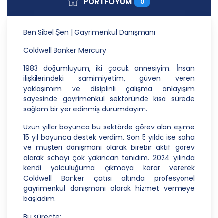
PORTFÖYÜM
0
Danışmanlık Hizmetleri A.Ş.; kişisel verilerin
işlenmesi faaliyetleri kapsamında hukuka ve
dürüstlük kurallarına uygun hareket etmekle
Ben Sibel Şen | Gayrimenkul Danışmanı
yükümlüdür. Bu kapsamda, orantılılık gereklilikleri
dikkate alınacakve kişisel verileri işleme amacı
Coldwell Banker Mercury
dışında kullanmayacaktır.
1983 doğumluyum, iki çocuk annesiyim. İnsan
2. Kişisel Verilerin Doğru ve Gerektiğinde
ilişkilerindeki samimiyetim, güven veren
Güncel Olmasını Sağlama
yaklaşımım ve disiplinli çalışma anlayışım
sayesinde gayrimenkul sektöründe kısa sürede
CB Gayrimenkul Franchising Pazarlama ve
sağlam bir yer edinmiş durumdayım.
Danışmanlık Hizmetleri A.Ş.; kişisel veri sahiplerinin
temel haklarını ve kendi meşru menfaatlerini
Uzun yıllar boyunca bu sektörde görev alan eşime
dikkate alarak işlediği kişisel verilerin doğru ve
15 yıl boyunca destek verdim. Son 5 yılda ise saha
güncel olmasını sağlamakla ve bu doğrultuda
ve müşteri danışmanı olarak birebir aktif görev
gerekli tedbirleri almak için gerekli sistemleri
alarak sahayı çok yakından tanıdım. 2024 yılında
kurmakla yükümlüdür.
kendi yolculuğuma çıkmaya karar vererek
Coldwell Banker çatısı altında profesyonel
3. Belirli, Açık ve Meşru Amaçlarla İşleme
gayrimenkul danışmanı olarak hizmet vermeye
başladım.
CB Gayrimenkul Franchising Pazarlama ve
Danışmanlık Hizmetleri A.Ş.; kişisel verilerin hangi
Bu süreçte;