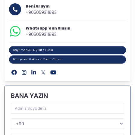
Beni Arayın
+905059311893
Whatsapp'dan Ulaşın
+905059311893
Gayrimenkul Al / Sat / Kirala
Danışman Hakkında Yorum Yapın
BANA YAZIN
Telefon Kodu