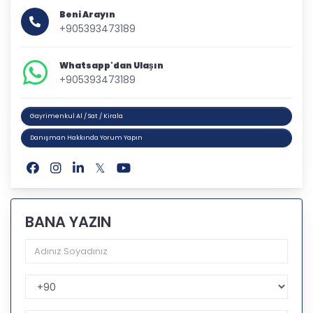
Beni Arayın
+905393473189
Whatsapp'dan Ulaşın
+905393473189
Gayrimenkul Al / Sat / Kirala
Danışman Hakkında Yorum Yapın
BANA YAZIN
Telefon Kodu