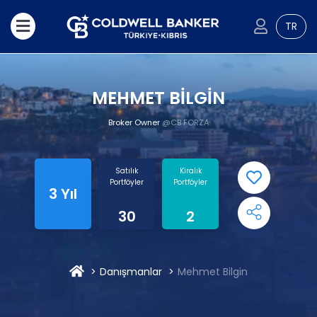
TR
MEHMET BİLGİN
Broker Owner
@CB FORZA
Satılık
Kiralık
Portföyler
Portföyler
3 Yıl
30
2
Danışmanlar
Mehmet Bilgin