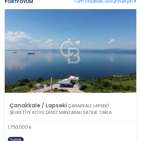
Tüm Fırsatları Görüntüleyin
PORTFÖYÜM
138. maddesine ve KVK Kanunu’nun 4. ve 7.
maddelerine uygun olarak; işledikleri kişisel verileri,
yalnızca ilgili mevzuat ve kanunlarda öngörülen
veya kişisel veri işleme amacının gerektirdiği süre
kadar muhafaza edecektir. CB Gayrimenkul
Franchising Pazarlama ve Danışmanlık Hizmetleri
A.Ş. öncelikle ilgili mevzuatta kişisel verilerin
saklanması için bir süre öngörülüp
öngörülmediğini tespit edecek, bir süre
belirlenmişse bu süreye uygun davranacak, bir
süre belirlenmemişse kişisel verileri işlendikleri
amaç için gerekli olan süre kadar muhafaza
edecektir. Sürenin bitimi veya işlenmesini
gerektiren sebeplerin ortadan kalkması halinde
kişisel veriler CB CB Gayrimenkul Franchising
Çanakkale / Lapseki
Pazarlama ve Danışmanlık Hizmetleri A.Ş.
ÇANAKKALE LAPSEKİ
tarafından silinecek, yok edilecek veya anonim
ŞEVKETİYE KÖYÜ DENİZ MANZARALI SATILIK TARLA
hale getirilecektir.
1.750.000 ₺
6. Kişisel Veri İşleme Faaliyetlerinin Kanunun 5
inci Maddesinde Belirtilen Kişisel Veri İşleme
Satılık