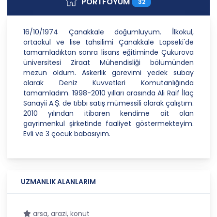
PORTFÖYÜM
32
Danışmanlık Hizmetleri A.Ş.; kişisel verilerin
işlenmesi faaliyetleri kapsamında hukuka ve
dürüstlük kurallarına uygun hareket etmekle
16/10/1974 Çanakkale doğumluyum. İlkokul,
yükümlüdür. Bu kapsamda, orantılılık gereklilikleri
ortaokul ve lise tahsilimi Çanakkale Lapseki'de
dikkate alınacakve kişisel verileri işleme amacı
tamamladıktan sonra lisans eğitiminde Çukurova
dışında kullanmayacaktır.
üniversitesi Ziraat Mühendisliği bölümünden
mezun oldum. Askerlik görevimi yedek subay
2. Kişisel Verilerin Doğru ve Gerektiğinde
olarak Deniz Kuvvetleri Komutanlığında
Güncel Olmasını Sağlama
tamamladım. 1998-2010 yılları arasında Ali Raif İlaç
CB Gayrimenkul Franchising Pazarlama ve
Sanayii A.Ş. de tıbbı satış mümessili olarak çalıştım.
Danışmanlık Hizmetleri A.Ş.; kişisel veri sahiplerinin
2010 yılından itibaren kendime ait olan
temel haklarını ve kendi meşru menfaatlerini
gayrimenkul şirketinde faaliyet göstermekteyim.
dikkate alarak işlediği kişisel verilerin doğru ve
Evli ve 3 çocuk babasıyım.
güncel olmasını sağlamakla ve bu doğrultuda
gerekli tedbirleri almak için gerekli sistemleri
kurmakla yükümlüdür.
3. Belirli, Açık ve Meşru Amaçlarla İşleme
UZMANLIK ALANLARIM
CB Gayrimenkul Franchising Pazarlama ve
Danışmanlık Hizmetleri A.Ş.; kişisel verilerin hangi
arsa, arazi, konut