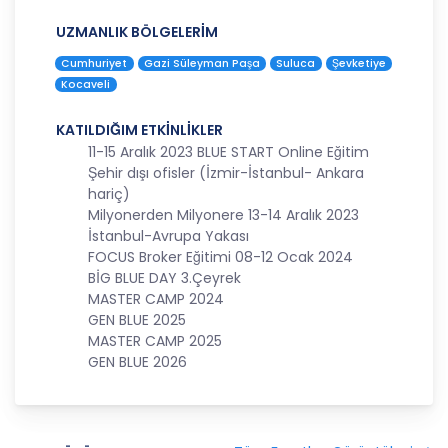
amaçla işleneceğini belirlemekle ve bu amaçları
kişisel veriler işlenmeden önce veri sahiplerinin
UZMANLIK BÖLGELERİM
bilgisine sunmakla yükümlüdür. Kişisel veriler
Cumhuriyet
Gazi Süleyman Paşa
Suluca
Şevketiye
belirtilen meşru ve hukuka uygun amaçlar
Kocaveli
dışında işlenmeyecektir..
4. İşlendikleri Amaçla Bağlantılı, Sınırlı ve Ölçülü
KATILDIĞIM ETKİNLİKLER
Olma
11-15 Aralık 2023 BLUE START Online Eğitim
Şehir dışı ofisler (İzmir-İstanbul- Ankara
CB Gayrimenkul Franchising Pazarlama ve
hariç)
Danışmanlık Hizmetleri A.Ş.; kişisel verileri
Milyonerden Milyonere 13-14 Aralık 2023
belirlenen amaçların gerçekleştirilmesine elverişli
İstanbul-Avrupa Yakası
bir biçimde işleyecek ve amacın
FOCUS Broker Eğitimi 08-12 Ocak 2024
gerçekleştirilmesi ile ilgili olmayan veya ihtiyaç
BİG BLUE DAY 3.Çeyrek
duyulmayan kişisel verilerin işlenmesinden
MASTER CAMP 2024
kaçınacaktır.
GEN BLUE 2025
MASTER CAMP 2025
5. İlgili Mevzuatta Öngörülen veya İşlendikleri
GEN BLUE 2026
Amaç İçin Gerekli Olan Süre Kadar Muhafaza
Etme
CB Gayrimenkul Franchising Pazarlama ve
Danışmanlık Hizmetleri A.Ş. Türk Ceza Kanunu’nun