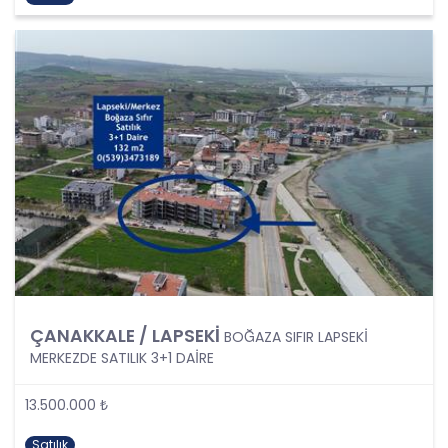
Şartlarından Bir veya Birkaçına Dayalı Olarak
Kanunun 4. Maddedeki Temel İlkelerin Tümüne
Uygun Şekilde Yürütülmesi
Kişisel veriler kural olarak, KVK Kanunu’nun 5.
maddesinde belirtilen şartlardan bir veya
birkaçına uygun olarak işlenecek CB Gayrimenkul
Franchising Pazarlama ve Danışmanlık Hizmetleri
A.Ş. tarafından, Şirket iş birimlerinin yürütmekte
olduğu kişisel veri işleme faaliyetlerinin bu
şartlardan bir veya bir kaçına dayalı olarak
yürütülüp yürütülmediği tespit edilecek, bu
şartlardan bir veya bir kaçını sağlamayan kişisel
veri işleme faaliyetleri süreçlerde yer
almayacaktır. Kişisel veri işleme faaliyetlerinin
kişisel veri işleme şartlarından bir veya birkaçına
ÇANAKKALE / LAPSEKİ
BOĞAZA SIFIR LAPSEKİ
dayalı olarak yürütülmesinin sağlanmasının yanı
MERKEZDE SATILIK 3+1 DAİRE
sıra tüm kişisel veri işleme faaliyetlerinde KVK
Kanunu’nun 4üncü maddesinde belirtilen ve
Politikanın III. bölümlerinde belirtilen tüm ilkelere
13.500.000 ₺
uygun hareket edilmesi ve söz konusu ilkeleri
içinde barındırması sağlanacaktır. Özel nitelikteki
Satılık