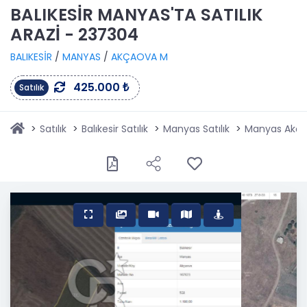
BALIKESİR MANYAS'TA SATILIK
ARAZİ - 237304
BALIKESİR
/
MANYAS
/
AKÇAOVA M
425.000 ₺
Satılık
Satılık
Balıkesir Satılık
Manyas Satılık
Manyas Akçao