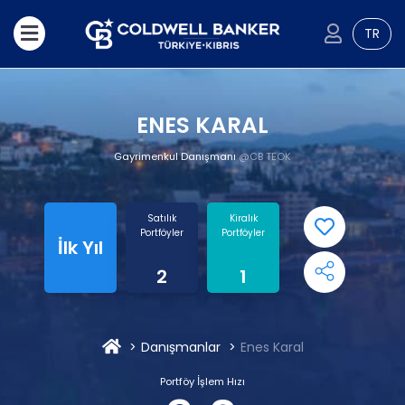
TR
ENES KARAL
Gayrimenkul Danışmanı
@CB TEOK
Satılık
Kiralık
Portföyler
Portföyler
İlk Yıl
2
1
Danışmanlar
Enes Karal
Portföy İşlem Hızı