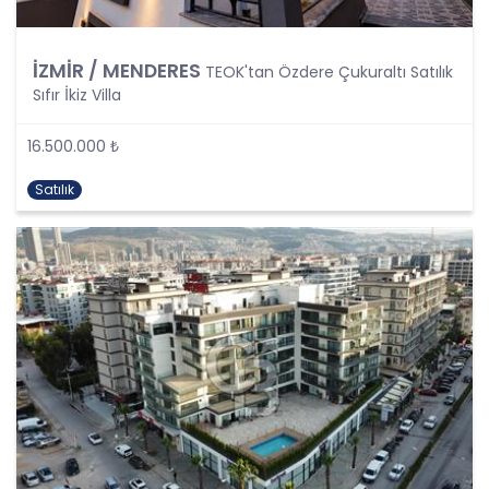
5. İlgili Mevzuatta Öngörülen veya İşlendikleri
Amaç İçin Gerekli Olan Süre Kadar Muhafaza
Etme
İZMİR / MENDERES
TEOK'tan Özdere Çukuraltı Satılık
CB Gayrimenkul Franchising Pazarlama ve
Sıfır İkiz Villa
Danışmanlık Hizmetleri A.Ş. Türk Ceza Kanunu’nun
138. maddesine ve KVK Kanunu’nun 4. ve 7.
16.500.000 ₺
maddelerine uygun olarak; işledikleri kişisel verileri,
yalnızca ilgili mevzuat ve kanunlarda öngörülen
Satılık
veya kişisel veri işleme amacının gerektirdiği süre
kadar muhafaza edecektir. CB Gayrimenkul
Franchising Pazarlama ve Danışmanlık Hizmetleri
A.Ş. öncelikle ilgili mevzuatta kişisel verilerin
saklanması için bir süre öngörülüp
öngörülmediğini tespit edecek, bir süre
belirlenmişse bu süreye uygun davranacak, bir
süre belirlenmemişse kişisel verileri işlendikleri
amaç için gerekli olan süre kadar muhafaza
edecektir. Sürenin bitimi veya işlenmesini
gerektiren sebeplerin ortadan kalkması halinde
kişisel veriler CB CB Gayrimenkul Franchising
Pazarlama ve Danışmanlık Hizmetleri A.Ş.