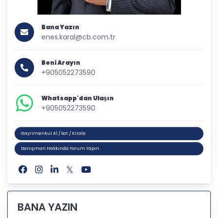
Bana Yazın
enes.karal@cb.com.tr
Beni Arayın
+905052273590
Whatsapp'dan Ulaşın
+905052273590
Gayrimenkul Al / Sat / Kirala
Danışman Hakkında Yorum Yapın
BANA YAZIN