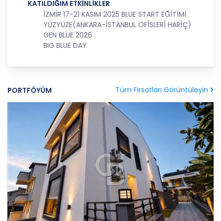
KATILDIĞIM ETKİNLİKLER
İZMİR 17-21 KASIM 2025 BLUE START EĞİTİMİ
3. Belirli, Açık ve Meşru Amaçlarla İşleme
YÜZYÜZE(ANKARA-İSTANBUL OFİSLERİ HARİÇ)
CB Gayrimenkul Franchising Pazarlama ve
GEN BLUE 2026
Danışmanlık Hizmetleri A.Ş.; kişisel verilerin hangi
BIG BLUE DAY
amaçla işleneceğini belirlemekle ve bu amaçları
kişisel veriler işlenmeden önce veri sahiplerinin
bilgisine sunmakla yükümlüdür. Kişisel veriler
belirtilen meşru ve hukuka uygun amaçlar
Tüm Fırsatları Görüntüleyin
PORTFÖYÜM
dışında işlenmeyecektir..
4. İşlendikleri Amaçla Bağlantılı, Sınırlı ve Ölçülü
Olma
CB Gayrimenkul Franchising Pazarlama ve
Danışmanlık Hizmetleri A.Ş.; kişisel verileri
belirlenen amaçların gerçekleştirilmesine elverişli
bir biçimde işleyecek ve amacın
gerçekleştirilmesi ile ilgili olmayan veya ihtiyaç
duyulmayan kişisel verilerin işlenmesinden
kaçınacaktır.