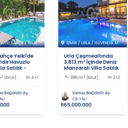
GÜZELBAHÇE
/
YELKİ
İZMİR
/
URLA
/
GÜVENDİK M
ahçe Yelki'de
Urla Çeşmealtında
inde Havuzlu
3.813 m² İçinde Deniz
la Satılık -
Manzaralı Villa Satılık
2
- 365555
2
2
m
(brüt)
4+1
399 m
(brüt)
3+2
s Bağdatlı Ay
Venüs Bağdatlı Ay
ALI
CB YALI
.000
₺65.000.000