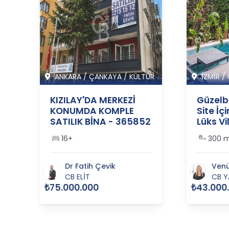
ANKARA
/
ÇANKAYA
/
KÜLTÜR
İZMİR
/
KIZILAY'DA MERKEZİ
Güzelb
KONUMDA KOMPLE
Site İç
SATILIK BİNA - 365852
Lüks Vil
36556
1
16+
300 
Dr Fatih Çevik
Venü
CB ELİT
CB Y
₺75.000.000
₺43.000