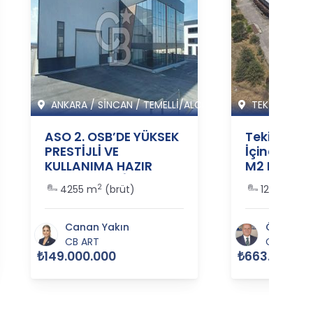
ANKARA
/
SİNCAN
/
TEMELLİ/ALCI M
TEKİRDAĞ
/
ASO 2. OSB’DE YÜKSEK
Tekirdağ E
PRESTİJLİ VE
İçinde Satı
KULLANIMA HAZIR
M2 Fabrika
SATILIK FABRİKA
364485
2
2
4255 m
(brüt)
12000 m
(
BİNASI - 365517
Canan Yakın
Ömer Açı
CB ART
CB SİAM
₺149.000.000
₺663.000.00