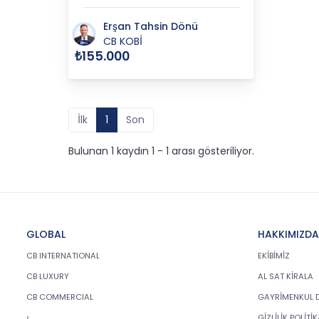
Erşan Tahsin Dönü
CB KOBİ
₺155.000
İlk
1
Son
Bulunan 1 kaydın 1 - 1 arası gösteriliyor.
GLOBAL
HAKKIMIZDA
CB INTERNATIONAL
EKİBİMİZ
CB LUXURY
AL SAT KİRALA
CB COMMERCIAL
GAYRİMENKUL 
GİZLİLİK POLİTİ