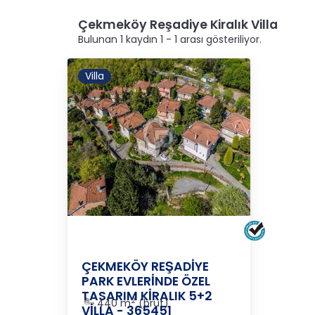
Çekmeköy Reşadiye Kiralık Villa
Bulunan 1 kaydın 1 - 1 arası gösteriliyor.
Villa
REŞADİYE
İSTANBUL
/
ÇEKMEKÖY
/
M
ÇEKMEKÖY REŞADİYE
PARK EVLERİNDE ÖZEL
TASARIM KİRALIK 5+2
2
440 m
(brüt)
VİLLA - 365451