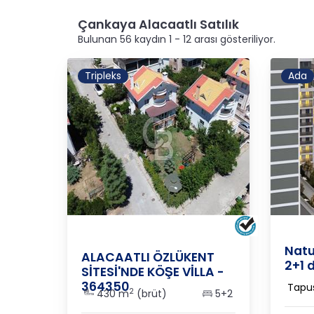
Çankaya Alacaatlı Satılık
Bulunan 56 kaydın 1 - 12 arası gösteriliyor.
Tripleks
Ada
Ankar
ANKARA
/
ÇANKAYA
/
ALACAATLI
Natu
ALACAATLI ÖZLÜKENT
2+1 
SİTESİ'NDE KÖŞE VİLLA -
364350
Tapu
2
430 m
(brüt)
5+2