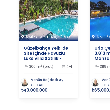
İZMİR
/
GÜZELBAHÇE
/
YELKİ
İZMİR
/
Güzelbahçe Yelki'de
Urla Ç
Site İçinde Havuzlu
3.813 m
Lüks Villa Satılık -
Manzara
365562
- 3655
2
1
300 m
(brüt)
4+1
399 
Venüs Bağdatlı Ay
Venü
CB YALI
CB Y
₺43.000.000
₺65.000