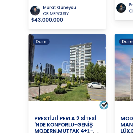
Em
Murat Güneysu
C
CB MERCURY
₺43.000.000
Daire
Daire
ANKARA
/
ÇANKAYA
/
ALACAATLI
ANKA
PRESTİJLİ PERLA 2 SİTESİ
MODA
'NDE KONFORLU-GENİŞ
MANZ
MODERN MUTFAK 4+1 -
LÜX 
2