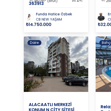
180 m
(brüt)
4+1
25
363913
Funda Hatice Özbek
E
CB NEW YAŞAM
C
₺14.750.000
₺32.0
Daire
Bahç
Ankara
/
Çankaya
/
Alacaatlı
ANKA
ALACAATLI MERKEZİ
Rela
KONUM N CİTY SİTESİ