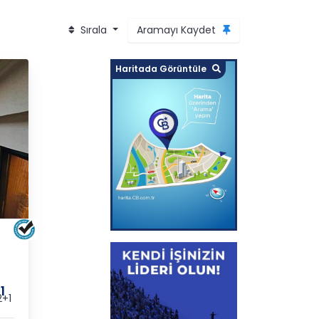
Sırala
Aramayı Kaydet
Haritada Görüntüle
TLI
1
+1