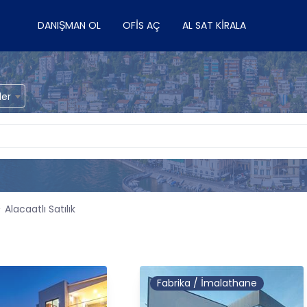
DANIŞMAN OL
OFIS AÇ
AL SAT KIRALA
ler
Alacaatlı Satılık
Fabrika / İmalathane