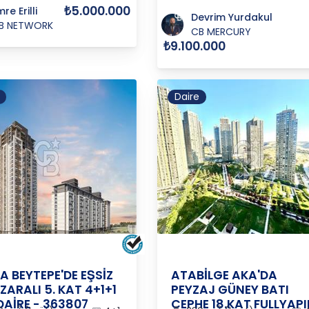
₺5.000.000
re Erilli
Devrim Yurdakul
B NETWORK
CB MERCURY
₺9.100.000
Daire
RA
/
ÇANKAYA
/
ALACAATLI
ANKARA
/
ÇANKAYA
/
ALACAA
 BEYTEPE'DE EŞSİZ
ATABİLGE AKA'DA
ARALI 5. KAT 4+1+1
PEYZAJ GÜNEY BATI
DAİRE - 363807
CEPHE 18.KAT FULLYAPI
2
2