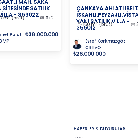
AATLI MAH. SAKA
A SİTESİNDE SATILIK
ÇANKAYA AHLATLIBEL'
VİLLA - 356022
İSKANLI,PEYZAJLI,VİST
2
0 m
(brüt)
6+2
YANI SATILIK VİLLA -
2
160 m
(brüt)
3
355012
₺38.000.000
smet Polat
B VIP
Eşref Korkmazgöz
CB EVO
₺26.000.000
HABERLER & DUYURULAR
BLOG