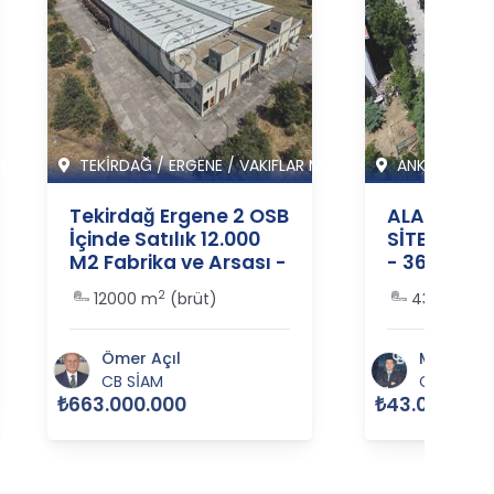
I M
TEKİRDAĞ
/
ERGENE
/
VAKIFLAR M
ANKARA
/
ÇA
Tekirdağ Ergene 2 OSB
ALACAATLI
İçinde Satılık 12.000
SİTESİ'NDE
M2 Fabrika ve Arsası -
- 364350
364485
2
2
12000 m
(brüt)
430 m
(b
Ömer Açıl
Murat Gü
CB SİAM
CB MERC
₺663.000.000
₺43.000.000