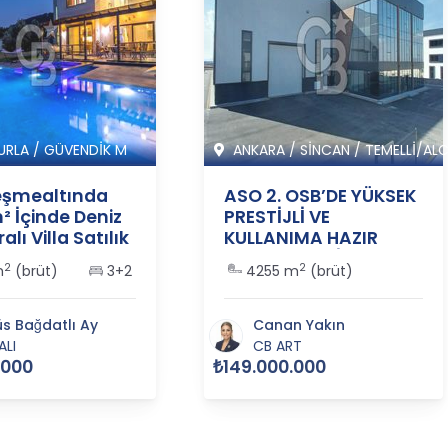
URLA
/
GÜVENDİK M
ANKARA
/
SİNCAN
/
TEMELLİ/ALC
eşmealtında
ASO 2. OSB’DE YÜKSEK
² İçinde Deniz
PRESTİJLİ VE
lı Villa Satılık
KULLANIMA HAZIR
55
SATILIK FABRİKA
2
2
m
(brüt)
3+2
4255 m
(brüt)
BİNASI - 365517
s Bağdatlı Ay
Canan Yakın
ALI
CB ART
.000
₺149.000.000