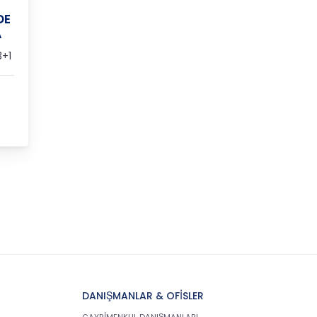
DE
A
+1
DANIŞMANLAR & OFİSLER
GAYRİMENKUL DANIŞMANLARI