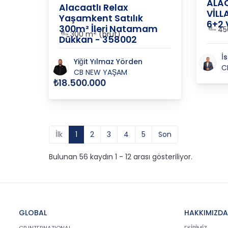
ALAC
Alacaatlı Relax
VİLL
Yaşamkent Satılık
6+2 
300m² İleri Natamam
45
2
300 m
(brüt)
Dükkan - 358002
İ
Yiğit Yılmaz Yörden
C
CB NEW YAŞAM
₺18.500.000
İlk
1
2
3
4
5
Son
Bulunan 56 kaydın 1 - 12 arası gösteriliyor.
GLOBAL
HAKKIMIZDA
CB INTERNATIONAL
EKİBİMİZ