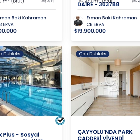
0 m
(brüt)
4+1
230 m
(brüt)
4
DAİRE - 363788
rman Baki Kahraman
Erman Baki Kahraman
B ERVA
CB ERVA
00.000
₺19.900.000
e Dubleks
Çatı Dubleks
ANKARA
/
ÇANKAYA
/
ALACAA
RA
/
ÇANKAYA
/
ALACAATLI
ÇAYYOLU’NDA PARK
x Plus - Sosyal
CADDESİ VİVENDİ