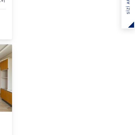
+1
TLI