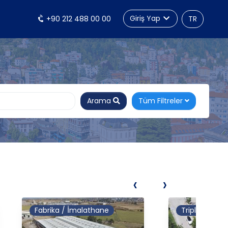
Giriş Yap
+90 212 488 00 00
TR
Arama
Tüm Filtreler
‹
›
Fabrika / İmalathane
Tripleks