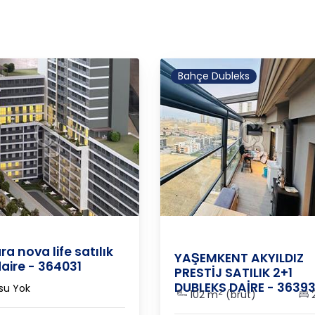
Bahçe Dubleks
a
/
Çankaya
/
Alacaatlı
ANKARA
/
ÇANKAYA
/
ALACAA
ra nova life satılık
YAŞEMKENT AKYILDIZ
daire - 364031
PRESTİJ SATILIK 2+1
DUBLEKS DAİRE - 36393
su Yok
2
102 m
(brüt)
2