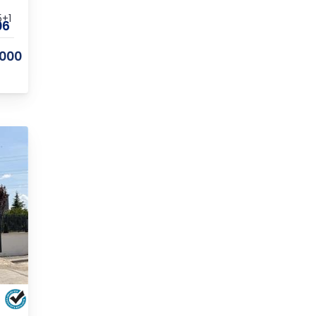
+1
06
.000
U