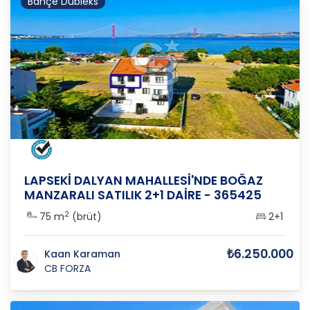
Bahçe Dubleks
ÇANAKKALE
/
LAPSEKİ
/
CUMHURİYET
LAPSEKİ DALYAN MAHALLESİ'NDE BOĞAZ
MANZARALI SATILIK 2+1 DAİRE - 365425
2
75 m
(brüt)
2+1
₺6.250.000
Kaan Karaman
CB FORZA