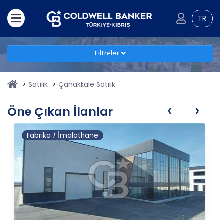
TR
Filtreler
Satılık
Çanakkale Satılık
‹
›
Öne Çıkan İlanlar
Fabrika / İmalathane