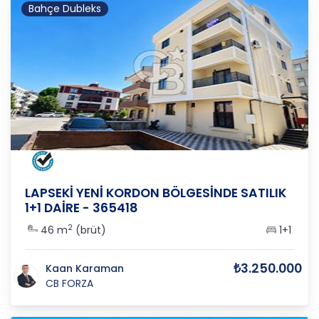
Bahçe Dubleks
ÇANAKKALE
/
LAPSEKİ
/
CUMHURİYET
LAPSEKİ YENİ KORDON BÖLGESİNDE SATILIK
1+1 DAİRE - 365418
2
46 m
(brüt)
1+1
₺3.250.000
Kaan Karaman
CB FORZA