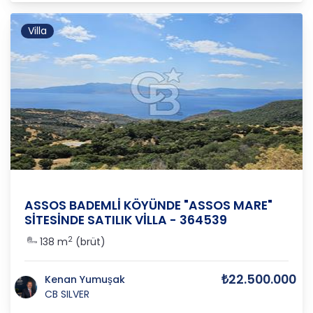
Villa
Çanakkale
/
Ayvacık
/
Bademli
ASSOS BADEMLİ KÖYÜNDE "ASSOS MARE"
SİTESİNDE SATILIK VİLLA - 364539
2
138 m
(brüt)
₺22.500.000
Kenan Yumuşak
CB SILVER