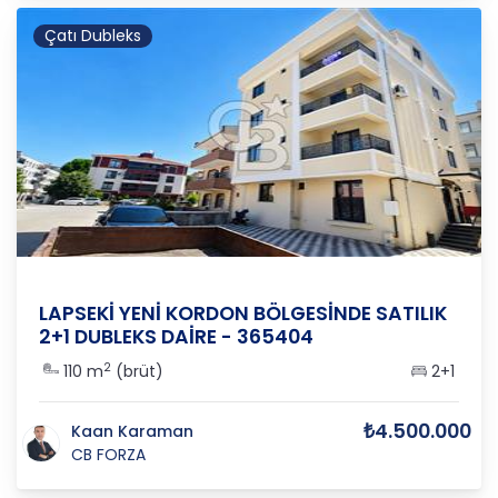
Çatı Dubleks
ÇANAKKALE
/
LAPSEKİ
/
CUMHURİYET
LAPSEKİ YENİ KORDON BÖLGESİNDE SATILIK
2+1 DUBLEKS DAİRE - 365404
2
110 m
(brüt)
2+1
₺4.500.000
Kaan Karaman
CB FORZA