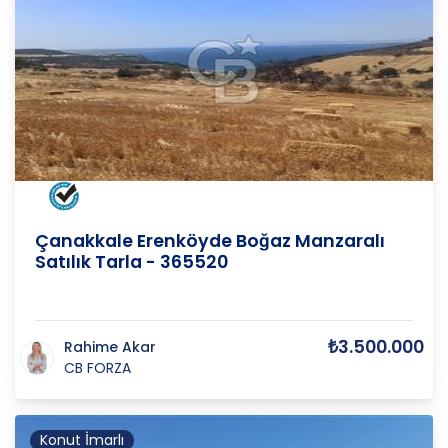
ÇANAKKALE
/
MERKEZ
/
ERENKÖY K
Çanakkale Erenköyde Boğaz Manzaralı
Satılık Tarla - 365520
₺3.500.000
Rahime Akar
CB FORZA
Konut İmarlı