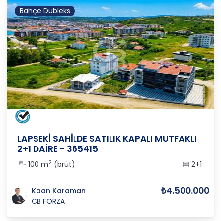
Bahçe Dubleks
ÇANAKKALE
/
LAPSEKİ
/
GAZİ SÜLEYMAN PAŞA
LAPSEKİ SAHİLDE SATILIK KAPALI MUTFAKLI
2+1 DAİRE - 365415
2
100 m
(brüt)
2+1
₺4.500.000
Kaan Karaman
CB FORZA