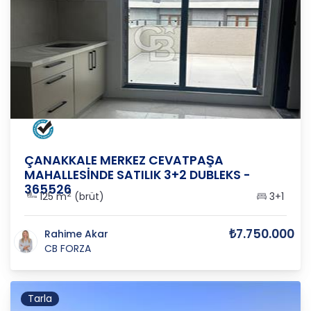
ÇANAKKALE
/
MERKEZ
/
CEVATPAŞA
ÇANAKKALE MERKEZ CEVATPAŞA
MAHALLESİNDE SATILIK 3+2 DUBLEKS -
365526
2
125 m
(brüt)
3+1
₺7.750.000
Rahime Akar
CB FORZA
Tarla