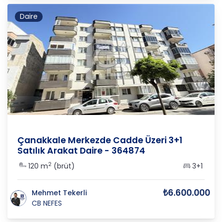
Daire
ÇANAKKALE
/
MERKEZ
/
CEVATPAŞA
Çanakkale Merkezde Cadde Üzeri 3+1
Satılık Arakat Daire - 364874
2
120 m
(brüt)
3+1
₺6.600.000
Mehmet Tekerli
CB NEFES