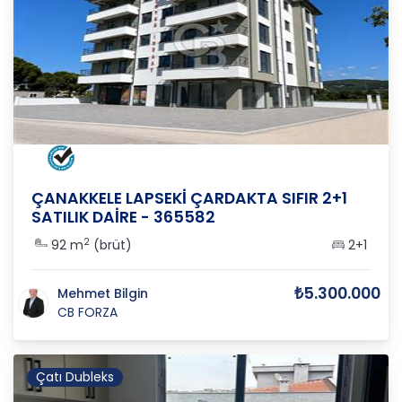
ÇANAKKALE
/
LAPSEKİ
/
ÇARDAK
ÇANAKKELE LAPSEKİ ÇARDAKTA SIFIR 2+1
SATILIK DAİRE - 365582
2
92 m
(brüt)
2+1
₺5.300.000
Mehmet Bilgin
CB FORZA
Çatı Dubleks