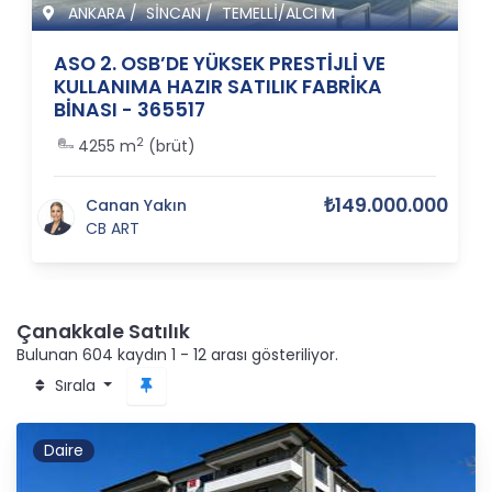
ANKARA
/
SİNCAN
/
TEMELLİ/ALCI M
ASO 2. OSB’DE YÜKSEK PRESTİJLİ VE
KULLANIMA HAZIR SATILIK FABRİKA
BİNASI - 365517
2
4255 m
(brüt)
₺149.000.000
Canan Yakın
CB ART
Çanakkale Satılık
Bulunan 604 kaydın 1 - 12 arası gösteriliyor.
Sırala
Daire