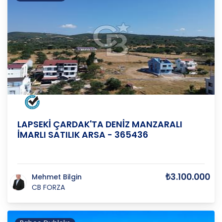
ÇANAKKALE
/
LAPSEKİ
/
ÇARDAK K
LAPSEKİ ÇARDAK'TA DENİZ MANZARALI
İMARLI SATILIK ARSA - 365436
₺3.100.000
Mehmet Bilgin
CB FORZA