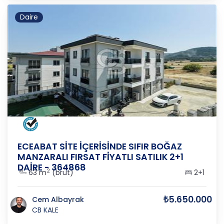
Daire
ÇANAKKALE
/
ECEABAT
/
İSMETPAŞA
ECEABAT SİTE İÇERİSİNDE SIFIR BOĞAZ
MANZARALI FIRSAT FİYATLI SATILIK 2+1
DAİRE - 364868
2
63 m
(brüt)
2+1
₺5.650.000
Cem Albayrak
CB KALE