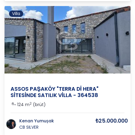
Villa
Çanakkale
/
Ayvacık
/
Paşaköy
ASSOS PAŞAKÖY "TERRA Dİ HERA"
SİTESİNDE SATILIK VİLLA - 364538
2
124 m
(brüt)
₺25.000.000
Kenan Yumuşak
CB SILVER