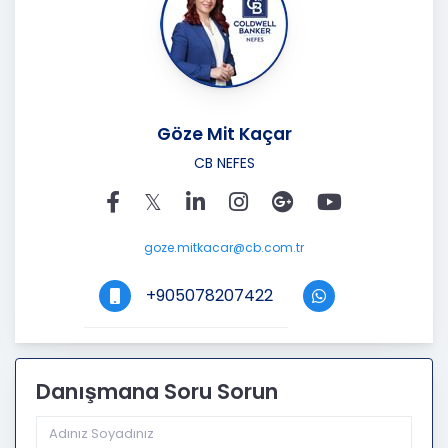
Göze Mit Kaçar
CB NEFES
goze.mitkacar@cb.com.tr
+905078207422
Danışmana Soru Sorun