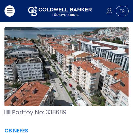
TR
Portföy No: 338689
CB NEFES