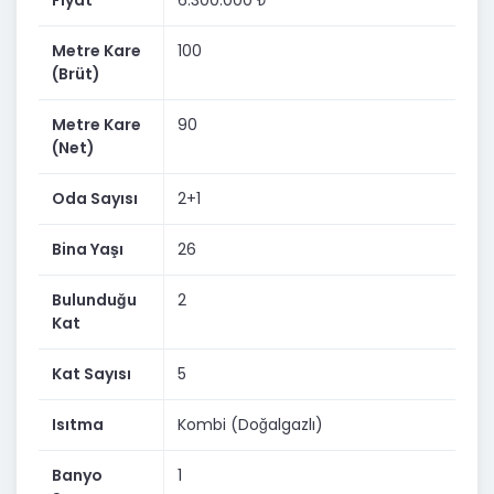
Fiyat
6.300.000 ₺
SATIŞ İŞLEMİNDE TEK YETKİLİ OFİS COLDWELL BANKER
Metre Kare
100
NEFES GAYRİMENKULDÜR
(Brüt)
DETAYLI BİLGİ İÇİN LÜTFEN İLETİŞİME GEÇİNİZ
Metre Kare
90
Göze MİT KAÇAR / Gayrimenkul Danışmanı / 0507 820
(Net)
74 22
Oda Sayısı
2+1
Bina Yaşı
26
Bulunduğu
2
Kat
Kat Sayısı
5
Isıtma
Kombi (Doğalgazlı)
Banyo
1