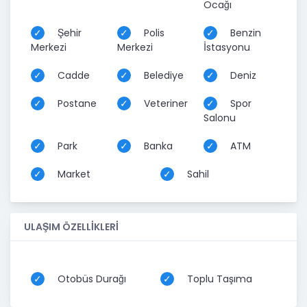
Ocağı
Şehir
Polis
Benzin
Merkezi
Merkezi
İstasyonu
Cadde
Belediye
Deniz
Postane
Veteriner
Spor
Salonu
Park
Banka
ATM
Market
Sahil
ULAŞIM ÖZELLİKLERİ
Otobüs Durağı
Toplu Taşıma