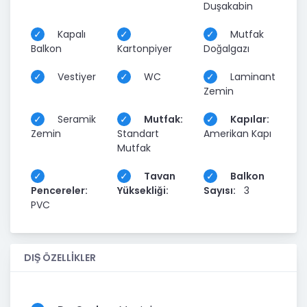
Duşakabin
Kapalı
Mutfak
Balkon
Kartonpiyer
Doğalgazı
Vestiyer
WC
Laminant
Zemin
Seramik
Mutfak:
Kapılar:
Zemin
Standart
Amerikan Kapı
Mutfak
Tavan
Balkon
Pencereler:
Yüksekliği:
Sayısı:
3
PVC
DIŞ ÖZELLİKLER