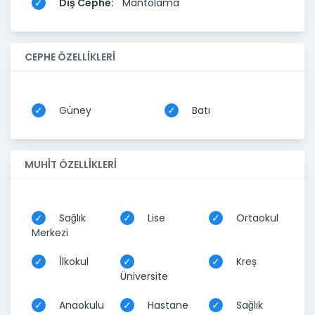
Dış Cephe:
Mantolama
CEPHE ÖZELLİKLERİ
Güney
Batı
MUHİT ÖZELLİKLERİ
Sağlık
Lise
Ortaokul
Merkezi
İlkokul
Kreş
Üniversite
Anaokulu
Hastane
Sağlık