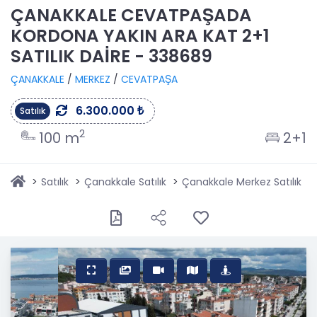
ÇANAKKALE CEVATPAŞADA
KORDONA YAKIN ARA KAT 2+1
SATILIK DAİRE - 338689
ÇANAKKALE
/
MERKEZ
/
CEVATPAŞA
6.300.000 ₺
Satılık
2
100 m
2+1
Satılık
Çanakkale Satılık
Çanakkale Merkez Satılık