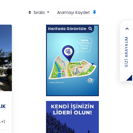
Sırala
Aramayı Kaydet
Haritada Görüntüle
SIZI ARAYALIM
IK
+1