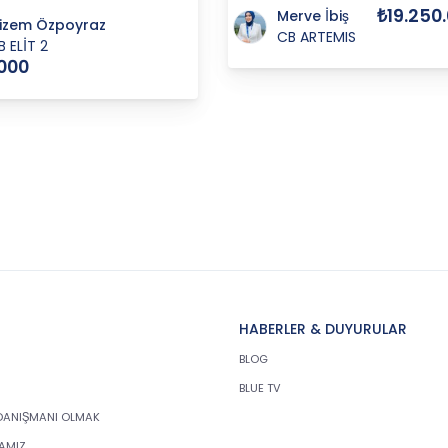
₺19.250
Merve İbiş
izem Özpoyraz
CB ARTEMIS
B ELİT 2
000
HABERLER & DUYURULAR
BLOG
BLUE TV
DANIŞMANI OLMAK
KAMIZ