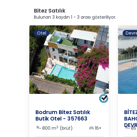
Bitez Satılık
Bulunan 3 kaydın 1 - 3 arası gösteriliyor.
Otel
Devr
MUĞLA
/
BODRUM
/
YALIKAVAK
MUĞL
Bodrum Bitez Satılık
BİTE
Butik Otel - 357663
BAHÇ
DEVR
2
800 m
(brüt)
16+
85