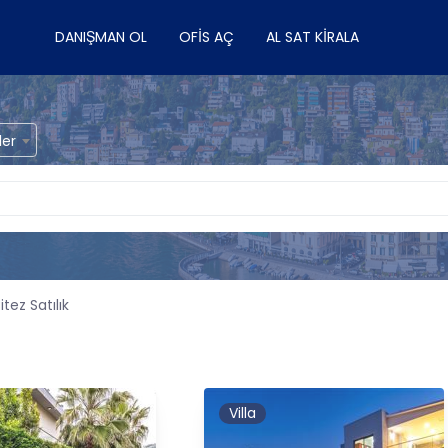
DANIŞMAN OL
OFIS AÇ
AL SAT KIRALA
ler
itez Satılık
Villa