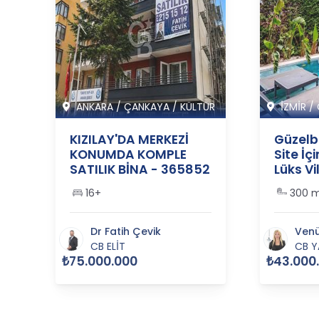
ANKARA
/
ÇANKAYA
/
KÜLTÜR
İZMİR
/
KIZILAY'DA MERKEZİ
Güzelb
KONUMDA KOMPLE
Site İç
SATILIK BİNA - 365852
Lüks Vil
36556
1
16+
300 
Dr Fatih Çevik
Venü
CB ELİT
CB Y
₺75.000.000
₺43.000