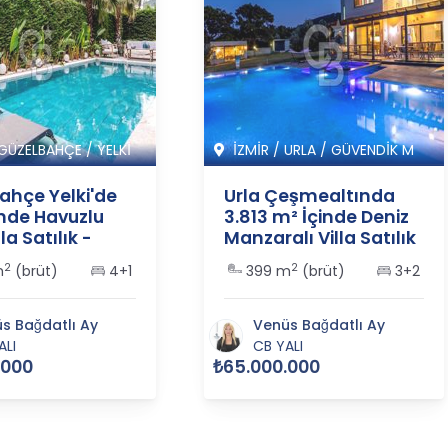
GÜZELBAHÇE
/
YELKİ
İZMİR
/
URLA
/
GÜVENDİK M
ahçe Yelki'de
Urla Çeşmealtında
inde Havuzlu
3.813 m² İçinde Deniz
la Satılık -
Manzaralı Villa Satılık
2
- 365555
2
2
m
(brüt)
4+1
399 m
(brüt)
3+2
s Bağdatlı Ay
Venüs Bağdatlı Ay
ALI
CB YALI
.000
₺65.000.000