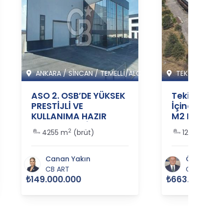
ANKARA
/
SİNCAN
/
TEMELLİ/ALCI M
TEKİRDAĞ
/
ASO 2. OSB’DE YÜKSEK
Tekirdağ E
PRESTİJLİ VE
İçinde Satı
KULLANIMA HAZIR
M2 Fabrika
SATILIK FABRİKA
364485
2
2
4255 m
(brüt)
12000 m
(
BİNASI - 365517
Canan Yakın
Ömer Açı
CB ART
CB SİAM
₺149.000.000
₺663.000.00