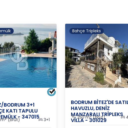
emülk
Bahçe Tripleks
MUĞLA
/
BODRUM
/
BİTEZ
A
/
BODRUM
/
BİTEZ
BODRUM BİTEZ'DE SATIL
Z/BODRUM 3+1
HAVUZLU, DENİZ
E KATI TAPULU
MANZARALI TRİPLEKS
EMÜLK - 347015
2
250 m
(brüt)
4
2
 m
(brüt)
3+1
VİLLA - 301029