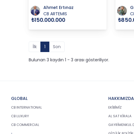
Ahmet Ertınaz
G
CB ARTEMIS
C
₺150.000.000
₺850.
İlk
1
Son
Bulunan 3 kaydın 1 - 3 arası gösteriliyor.
GLOBAL
HAKKIMIZDA
CB INTERNATIONAL
EKİBİMİZ
CB LUXURY
AL SAT KİRALA
CB COMMERCIAL
GAYRİMENKUL 
GİZLİLİK POLİTİ