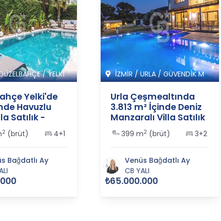
GÜZELBAHÇE
/
YELKİ
İZMİR
/
URLA
/
GÜVENDİK M
ahçe Yelki'de
Urla Çeşmealtında
inde Havuzlu
3.813 m² İçinde Deniz
la Satılık -
Manzaralı Villa Satılık
2
- 365555
2
2
m
(brüt)
4+1
399 m
(brüt)
3+2
s Bağdatlı Ay
Venüs Bağdatlı Ay
ALI
CB YALI
.000
₺65.000.000