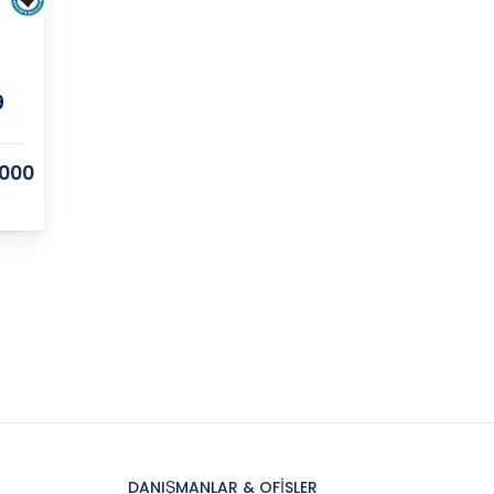
1
9
.000
DANIŞMANLAR & OFİSLER