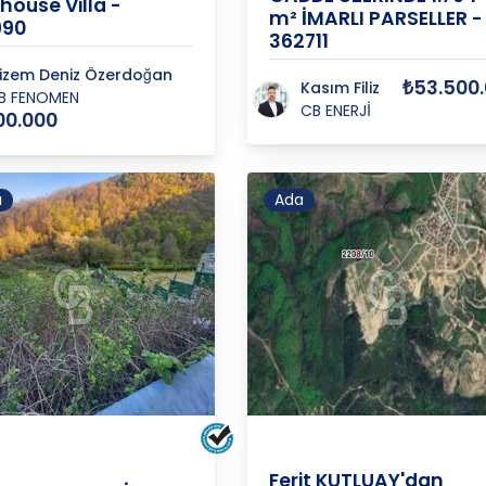
house Villa -
m² İMARLI PARSELLER -
990
362711
izem Deniz Özerdoğan
₺53.500
Kasım Filiz
B FENOMEN
CB ENERJİ
00.000
ı
Ada
YAVUZSELİM
İSTANBUL
/
ÇEKMEKÖY
/
TAŞD
BUL
/
BEYKOZ
/
M
Ferit KUTLUAY'dan