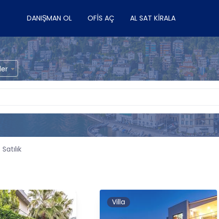
DANIŞMAN OL
OFIS AÇ
AL SAT KIRALA
ler
Satılık
Villa