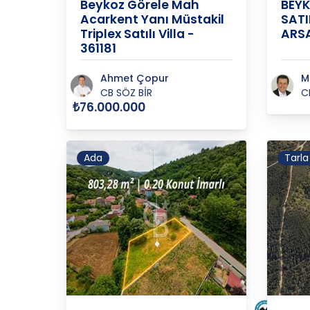
Beykoz Görele Mah
BEYK
Acarkent Yanı Müstakil
SATI
Triplex Satılı Villa -
ARSA
361181
Ahmet Çopur
M
CB SÖZ BİR
C
₺76.000.000
Ada
Tarla
ANADOLUFENERİ
İSTANBUL
/
BEYKOZ
/
İSTAN