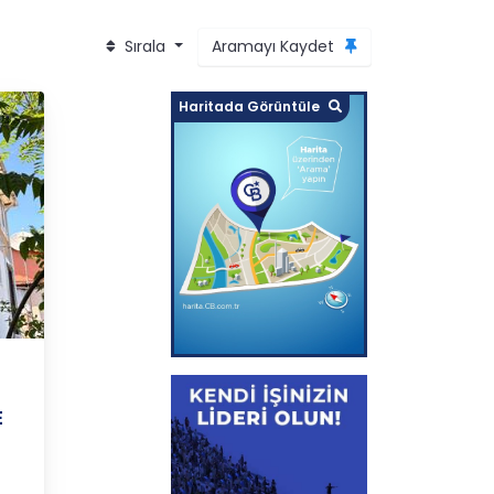
Sırala
Aramayı Kaydet
Haritada Görüntüle
iğdem
E