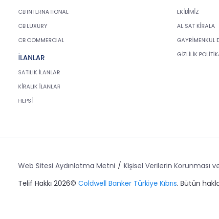
CB INTERNATIONAL
EKİBİMİZ
CB LUXURY
AL SAT KİRALA
CB COMMERCIAL
GAYRİMENKUL 
GİZLİLİK POLİTİ
İLANLAR
SATILIK İLANLAR
KİRALIK İLANLAR
HEPSİ
Web Sitesi Aydınlatma Metni
Kişisel Verilerin Korunması ve
Telif Hakkı 2026©
Coldwell Banker Türkiye Kıbrıs
. Bütün haklar