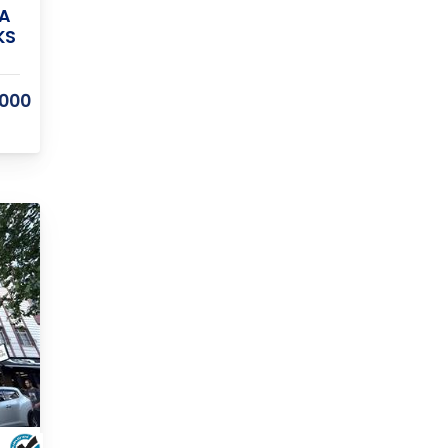
A
KS
.000
U