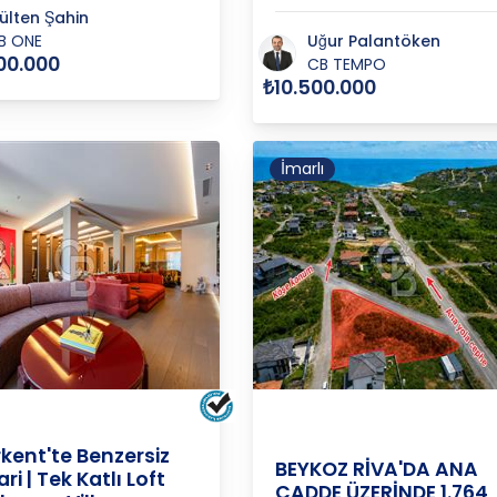
ülten Şahin
B ONE
Uğur Palantöken
00.000
CB TEMPO
₺10.500.000
İmarlı
ÇAYAĞZI
BUL
/
BEYKOZ
/
ÇAVUŞBAŞI
İSTANBUL
/
BEYKOZ
/
M
kent'te Benzersiz
BEYKOZ RİVA'DA ANA
i | Tek Katlı Loft
CADDE ÜZERİNDE 1.764