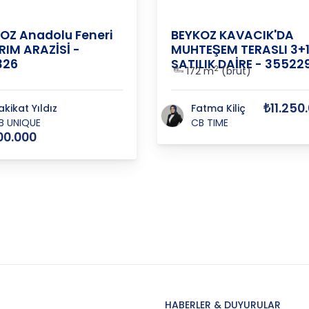
M
HİSARI
OZ Anadolu Feneri
BEYKOZ KAVACIK'DA
RIM ARAZİSİ -
MUHTEŞEM TERASLI 3+
326
SATILIK DAİRE - 35522
2
172 m
(brüt)
₺11.250
akikat Yıldız
Fatma Kiliç
B UNIQUE
CB TIME
00.000
HABERLER & DUYURULAR