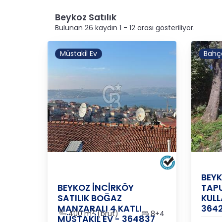
Beykoz Satılık
Bulunan 26 kaydın 1 - 12 arası gösteriliyor.
Müstakil Ev
Bahç
İNCİR
İstan
İSTANBUL
/
BEYKOZ
/
KÖY M
BEYK
BEYKOZ İNCİRKÖY
TAPU
SATILIK BOĞAZ
KULL
MANZARALI 4 KATLI
364
2
400 m
(brüt)
8+4
MÜSTAKİL EV - 364837