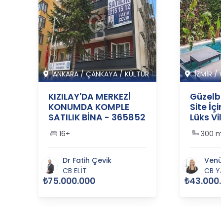
ANKARA
/
ÇANKAYA
/
KÜLTÜR
İZMİR
/
KIZILAY'DA MERKEZİ
Güzelb
KONUMDA KOMPLE
Site İç
SATILIK BİNA - 365852
Lüks Vil
36556
1
16+
300 
Dr Fatih Çevik
Venü
CB ELİT
CB Y
₺75.000.000
₺43.000