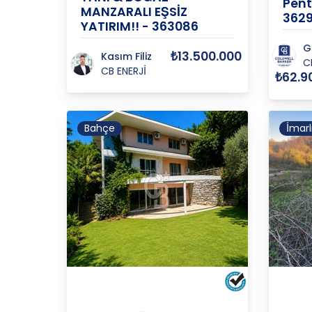
Pent
MANZARALI EŞSİZ
362
YATIRIM!! - 363086
G
₺13.500.000
Kasım Filiz
C
CB ENERJİ
₺62.9
Bahçe
İmarl
GÖRELE
İSTANBUL
/
BEYKOZ
/
İSTAN
M