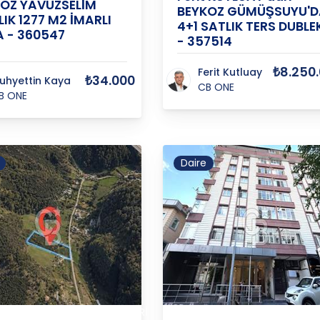
OZ YAVUZSELİM
BEYKOZ GÜMÜŞSUYU'D
LIK 1277 M2 İMARLI
4+1 SATLIK TERS DUBLE
 - 360547
- 357514
₺8.250
Ferit Kutluay
₺34.000
uhyettin Kaya
CB ONE
B ONE
Daire
ANADOLUFENERİ
ANADOL
BUL
/
BEYKOZ
/
İSTANBUL
/
BEYKOZ
/