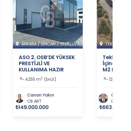
ANKARA
/
SİNCAN
/
TEMELLİ/ALCI M
TEKİRDAĞ
/
ASO 2. OSB’DE YÜKSEK
Tekirdağ E
PRESTİJLİ VE
İçinde Satı
KULLANIMA HAZIR
M2 Fabrika
SATILIK FABRİKA
364485
2
2
4255 m
(brüt)
12000 m
(
BİNASI - 365517
Canan Yakın
Ömer Açı
CB ART
CB SİAM
₺149.000.000
₺663.000.00