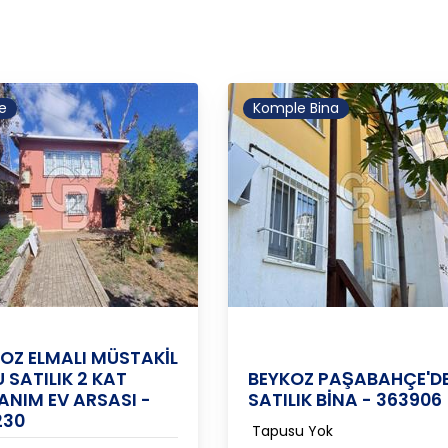
e
Komple Bina
bul-Anadolu
/
Beykoz
/
Elmalı
İstanbul-
/
Beykoz
/
Ç
Anadolu
OZ ELMALI MÜSTAKİL
 SATILIK 2 KAT
BEYKOZ PAŞABAHÇE'D
ANIM EV ARSASI -
SATILIK BİNA - 363906
230
Tapusu Yok