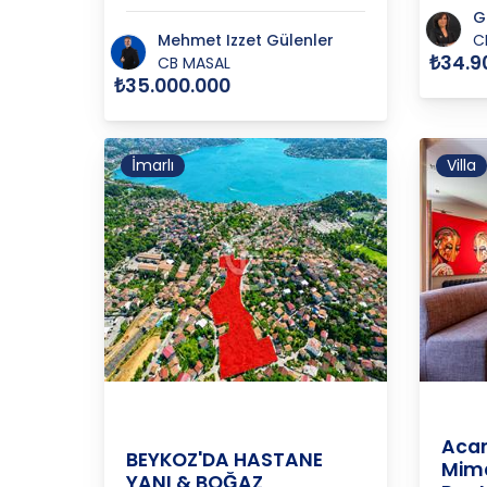
G
Mehmet Izzet Gülenler
C
₺34.9
CB MASAL
₺35.000.000
İmarlı
Villa
İstanbul-
İSTAN
/
Beykoz
/
Ortaçeşme
Anadolu
Acar
BEYKOZ'DA HASTANE
Mimar
YANI & BOĞAZ