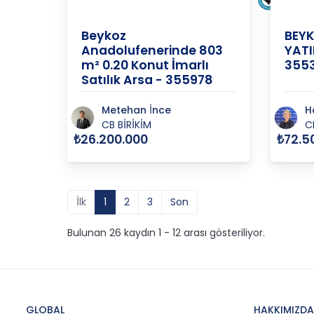
M
Beykoz
BEYK
Anadolufenerinde 803
YATI
m² 0.20 Konut İmarlı
355
Satılık Arsa - 355978
Metehan İnce
H
CB BİRİKİM
C
₺26.200.000
₺72.5
İlk
1
2
3
Son
Bulunan 26 kaydın 1 - 12 arası gösteriliyor.
GLOBAL
HAKKIMIZDA