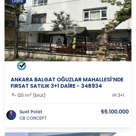
Daire
ANKARA
/
ÇANKAYA
/
BALGAT
ANKARA BALGAT OĞUZLAR MAHALLESİ’NDE
FIRSAT SATILIK 3+1 DAİRE - 348934
2
120 m
(brüt)
3+1
₺5.100.000
Suat Polat
CB CONCEPT