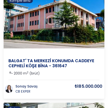
Komple Bina
Ankara
/
Çankaya
/
Balgat
BALGAT' TA MERKEZİ KONUMDA CADDEYE
CEPHELİ KÖŞE BİNA - 361647
2
2000 m
(brüt)
₺185.000.000
Sonay Savaş
CB EXPER