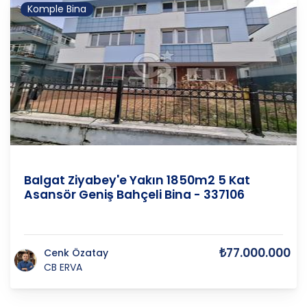
Komple Bina
ANKARA
/
ÇANKAYA
/
BALGAT
Balgat Ziyabey'e Yakın 1850m2 5 Kat
Asansör Geniş Bahçeli Bina - 337106
₺77.000.000
Cenk Özatay
CB ERVA