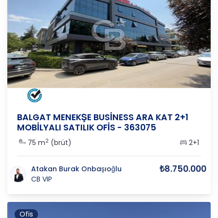
ANKARA
/
ÇANKAYA
/
BALGAT
BALGAT MENEKŞE BUSİNESS ARA KAT 2+1
MOBİLYALI SATILIK OFİS - 363075
2
75 m
(brüt)
2+1
₺8.750.000
Atakan Burak Onbaşıoğlu
CB VIP
Ofis