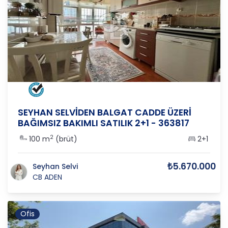
ANKARA
/
ÇANKAYA
/
BALGAT
SEYHAN SELVİDEN BALGAT CADDE ÜZERİ
BAĞIMSIZ BAKIMLI SATILIK 2+1 - 363817
2
100 m
(brüt)
2+1
₺5.670.000
Seyhan Selvi
CB ADEN
Ofis