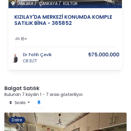
ANKARA
/
ÇANKAYA
/
KÜLTÜR
KIZILAY'DA MERKEZİ KONUMDA KOMPLE
SATILIK BİNA - 365852
16+
₺75.000.000
Dr Fatih Çevik
CB ELİT
Balgat Satılık
Bulunan 7 kaydın 1 - 7 arası gösteriliyor.
Sırala
Daire