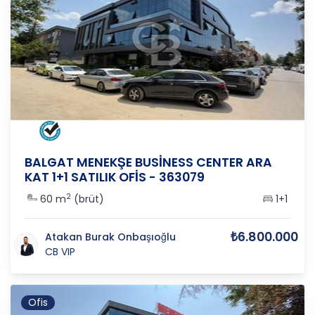
ANKARA
/
ÇANKAYA
/
BALGAT
BALGAT MENEKŞE BUSİNESS CENTER ARA
KAT 1+1 SATILIK OFİS - 363079
2
60 m
(brüt)
1+1
₺6.800.000
Atakan Burak Onbaşıoğlu
CB VIP
Ofis