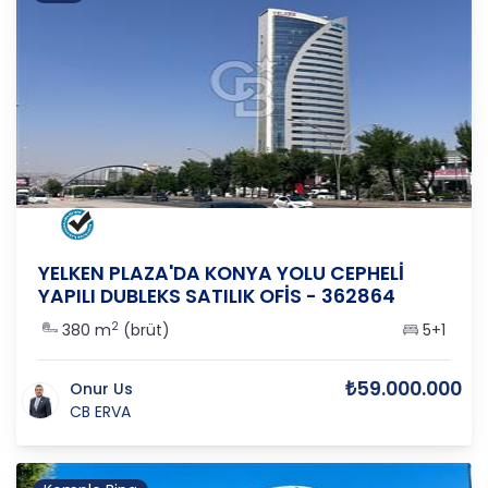
ANKARA
/
ÇANKAYA
/
BALGAT
YELKEN PLAZA'DA KONYA YOLU CEPHELİ
YAPILI DUBLEKS SATILIK OFİS - 362864
2
380 m
(brüt)
5+1
₺59.000.000
Onur Us
CB ERVA