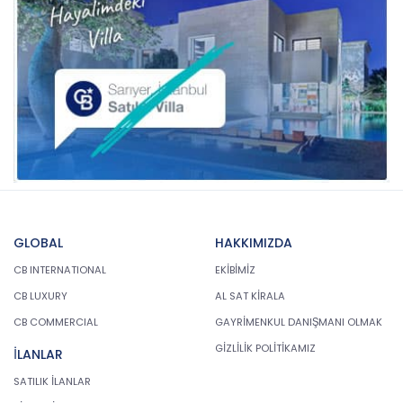
GLOBAL
HAKKIMIZDA
CB INTERNATIONAL
EKİBİMİZ
CB LUXURY
AL SAT KİRALA
CB COMMERCIAL
GAYRİMENKUL DANIŞMANI OLMAK
GİZLİLİK POLİTİKAMIZ
İLANLAR
SATILIK İLANLAR