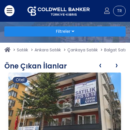
TR
Filtreler
Satılık
Ankara Satılık
Çankaya Satılık
Balgat Satılık
‹
›
Öne Çıkan İlanlar
Otel