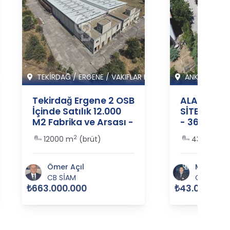
I M
TEKİRDAĞ
/
ERGENE
/
VAKIFLAR M
ANKARA
/
ÇA
Tekirdağ Ergene 2 OSB
ALACAATLI
İçinde Satılık 12.000
SİTESİ'NDE
M2 Fabrika ve Arsası -
- 364350
364485
2
2
12000 m
(brüt)
430 m
(b
Ömer Açıl
Murat Gü
CB SİAM
CB MERC
₺663.000.000
₺43.000.000