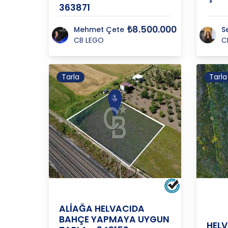
363871
₺8.500.000
Mehmet Çete
S
CB LEGO
C
Tarla
Tarla
İZMİR
/
ALİAĞA
/
HELVACI K
İZMİR
ALİAĞA HELVACIDA
BAHÇE YAPMAYA UYGUN
HEL