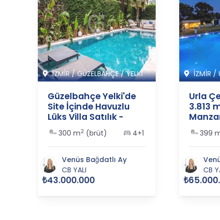
İZMİR
/
GÜZELBAHÇE
/
YELKİ
İZMİR
/
Güzelbahçe Yelki'de
Urla Ç
Site İçinde Havuzlu
3.813 m
Lüks Villa Satılık -
Manzara
365562
- 3655
2
1
300 m
(brüt)
4+1
399 
Venüs Bağdatlı Ay
Venü
CB YALI
CB Y
₺43.000.000
₺65.000