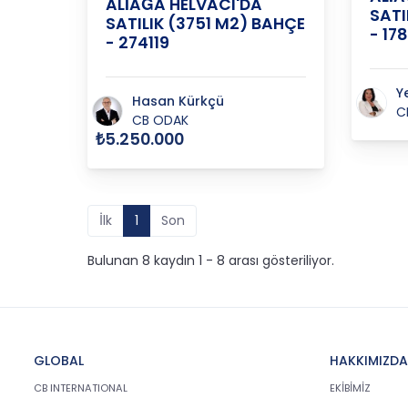
ALİAĞA HELVACI'DA
SATI
SATILIK (3751 M2) BAHÇE
- 17
- 274119
Y
Hasan Kürkçü
C
CB ODAK
₺5.250.000
İlk
1
Son
Bulunan 8 kaydın 1 - 8 arası gösteriliyor.
GLOBAL
HAKKIMIZDA
CB INTERNATIONAL
EKİBİMİZ