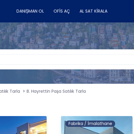
DANIŞMAN OL
OFIS AÇ
AL SAT KIRALA
tılık Tarla
B. Hayrettin Paşa Satılık Tarla
Fabrika / İmalathane