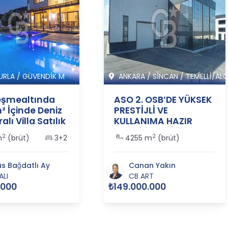
URLA
/
GÜVENDİK M
ANKARA
/
SİNCAN
/
TEMELLİ/ALC
eşmealtında
ASO 2. OSB’DE YÜKSEK
² İçinde Deniz
PRESTİJLİ VE
lı Villa Satılık
KULLANIMA HAZIR
55
SATILIK FABRİKA
2
2
m
(brüt)
3+2
4255 m
(brüt)
BİNASI - 365517
s Bağdatlı Ay
Canan Yakın
ALI
CB ART
.000
₺149.000.000