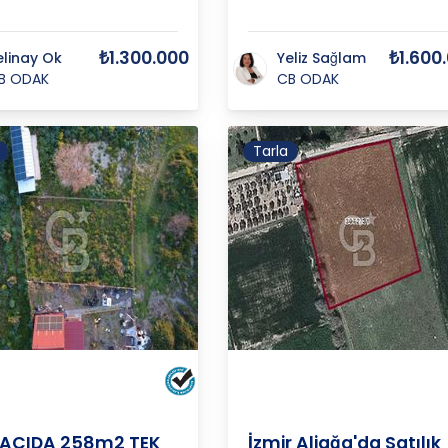
₺1.300.000
₺1.600
elinay Ok
Yeliz Sağlam
B ODAK
CB ODAK
Tarla
BARBOROS
BARBOROS
/
ALİAĞA
/
HAYRETTİN
İZMİR
/
ALİAĞA
/
HAYRETTİN
PAŞA M
PAŞA M
VACIDA 258m2 TEK
İzmir Aliağa'da Satılık