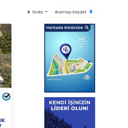
Sırala
Aramayı Kaydet
Haritada Görüntüle
IK
7