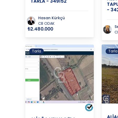
TARLA - 349152
TAPU
- 34
Hasan Kürkçü
CB ODAK
S
₺2.480.000
C
Tarla
Tarla
İzmir
İZMİR
/
MENEMEN
/
KESİK K
ALİA