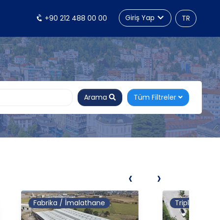
Giriş Yap
+90 212 488 00 00
TR
Arama
Tüm Filtreler
‹
›
Fabrika / İmalathane
Tripleks