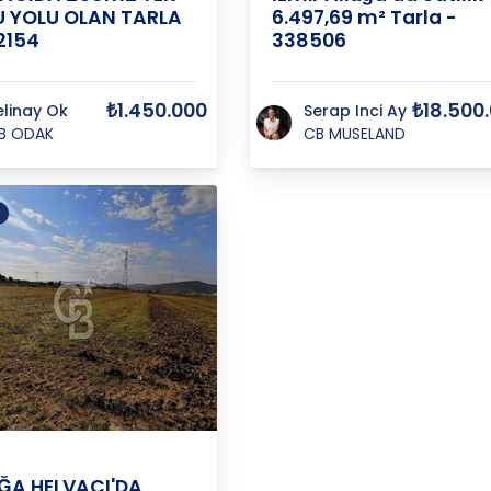
 YOLU OLAN TARLA
6.497,69 m² Tarla -
2154
338506
₺1.450.000
₺18.500
elinay Ok
Serap Inci Ay
B ODAK
CB MUSELAND
/
Aliağa
/
B. Hayrettin Paşa
ĞA HELVACI'DA