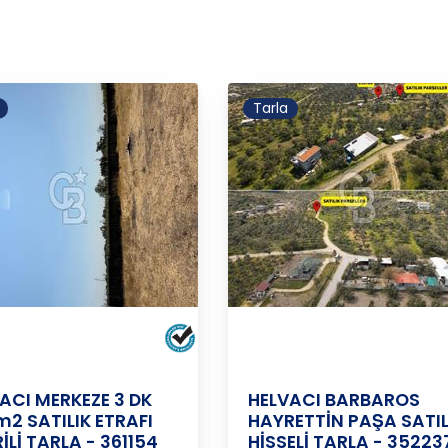
Tarla
BARBOROS
BARBOROS
/
ALİAĞA
/
HAYRETTİN
İZMİR
/
ALİAĞA
/
HAYRETTİN
PAŞA M
PAŞA M
ACI MERKEZE 3 DK
HELVACI BARBAROS
2 SATILIK ETRAFI
HAYRETTİN PAŞA SATIL
İLİ TARLA - 361154
HİSSELİ TARLA - 35223