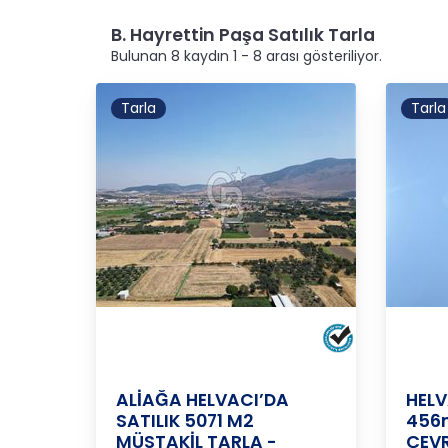
B. Hayrettin Paşa Satılık Tarla
Bulunan 8 kaydın 1 - 8 arası gösteriliyor.
Tarla
Tarla
BARBOROS
İZMİR
/
ALİAĞA
/
HAYRETTİN
İZMİR
PAŞA M
ALİAĞA HELVACI’DA
HELV
SATILIK 5071 M2
456m
MÜSTAKİL TARLA -
ÇEVR