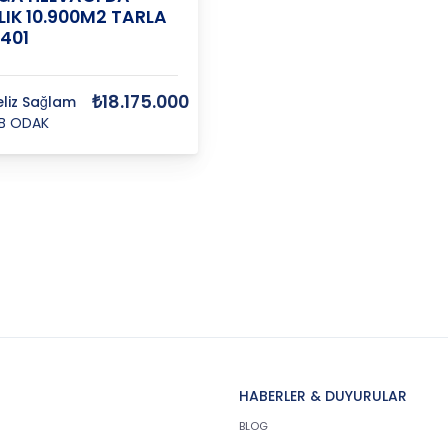
LIK 10.900M2 TARLA
8401
₺18.175.000
eliz Sağlam
B ODAK
HABERLER & DUYURULAR
BLOG