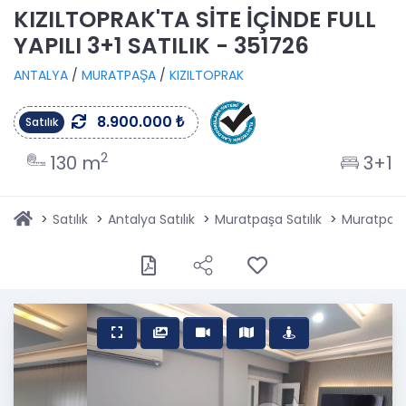
KIZILTOPRAK'TA SİTE İÇİNDE FULL
YAPILI 3+1 SATILIK - 351726
ANTALYA
/
MURATPAŞA
/
KIZILTOPRAK
8.900.000 ₺
Satılık
2
130 m
3+1
Satılık
Antalya Satılık
Muratpaşa Satılık
Muratpaşa 