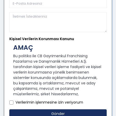
Kişisel Verilerin Korunması Kanunu
AMAÇ
Bu politika ile CB Gayrimenkul Franchising
Pazarlama ve Danışmanlık Hizmetleri A.Ş.
tarafından kişisel verileri işleme faaliyeti ve kişisel
verilerin korunmasına yönelik benimsenen
sistemler konusunda açıklamalarda bulunmak,
bu kapsamda iş ortaklarımız, mevcut ve aday
çalışanlarımız, mevcut ve potansiyel
müşterilerimiz, şirket hissedarlarımız,
ziyaretçilerimiz ve üçüncü kişiler başta olmak
Verilerimin işlenmesine izin veriyorum
üzer kişisel verileri şirketimiz tarafından işlenen
kişilerin bilgilendirilerek şeffaflığın sağlanması
Gönder
amaçlanmaktadır.