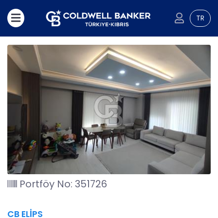
TR
Portföy No: 351726
CB ELİPS