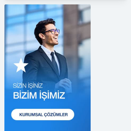
dürüstlük kurallarına uygun hareket etmekle
yükümlüdür. Bu kapsamda, orantılılık gereklilikleri
dikkate alınacakve kişisel verileri işleme amacı
dışında kullanmayacaktır.
2. Kişisel Verilerin Doğru ve Gerektiğinde
Güncel Olmasını Sağlama
CB Gayrimenkul Franchising Pazarlama ve
Danışmanlık Hizmetleri A.Ş.; kişisel veri sahiplerinin
temel haklarını ve kendi meşru menfaatlerini
dikkate alarak işlediği kişisel verilerin doğru ve
güncel olmasını sağlamakla ve bu doğrultuda
gerekli tedbirleri almak için gerekli sistemleri
kurmakla yükümlüdür.
3. Belirli, Açık ve Meşru Amaçlarla İşleme
CB Gayrimenkul Franchising Pazarlama ve
Danışmanlık Hizmetleri A.Ş.; kişisel verilerin hangi
amaçla işleneceğini belirlemekle ve bu amaçları
kişisel veriler işlenmeden önce veri sahiplerinin
bilgisine sunmakla yükümlüdür. Kişisel veriler