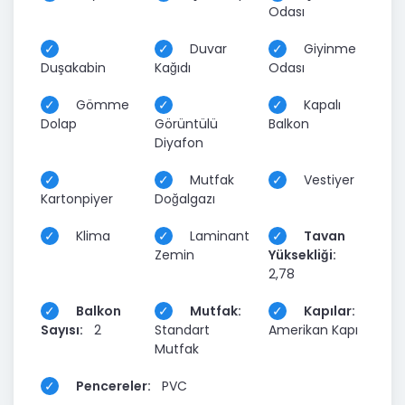
Odası
Duvar
Giyinme
Duşakabin
Kağıdı
Odası
Gömme
Kapalı
Dolap
Görüntülü
Balkon
Diyafon
Mutfak
Vestiyer
Kartonpiyer
Doğalgazı
Klima
Laminant
Tavan
Zemin
Yüksekliği:
2,78
Balkon
Mutfak:
Kapılar:
Sayısı:
2
Standart
Amerikan Kapı
Mutfak
Pencereler:
PVC