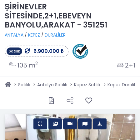
ŞİRİNEVLER
SİTESİNDE,2+1,EBEVEYN
BANYOLU,ARAKAT - 351251
ANTALYA
/
KEPEZ
/
DURALİLER
6.900.000 ₺
Satılık
2
105 m
2+1
Satılık
Antalya Satılık
Kepez Satılık
Kepez Duraliler 