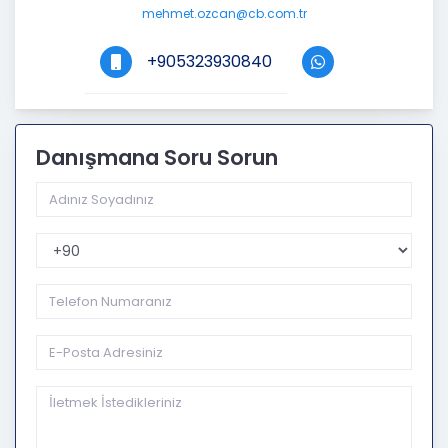
mehmet.ozcan@cb.com.tr
+905323930840
Danışmana Soru Sorun
Telefon Kodu