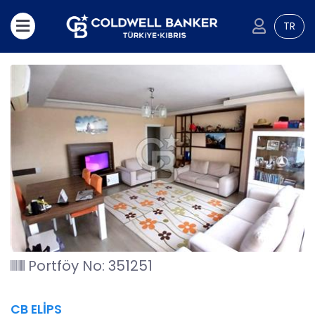
TR
Portföy No: 351251
CB ELİPS