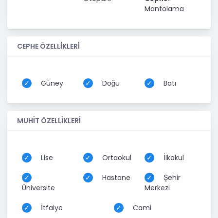
Mantolama
CEPHE ÖZELLİKLERİ
Güney
Doğu
Batı
MUHİT ÖZELLİKLERİ
Lise
Ortaokul
İlkokul
Hastane
Şehir
Üniversite
Merkezi
İtfaiye
Cami