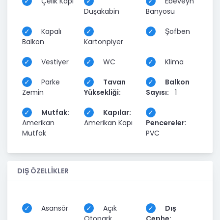
Çelik Kapı
Ebeveyn
Duşakabin
Banyosu
Kapalı
Şofben
Balkon
Kartonpiyer
Vestiyer
WC
Klima
Parke
Tavan
Balkon
Zemin
Yüksekliği:
Sayısı:
1
Mutfak:
Kapılar:
Amerikan
Amerikan Kapı
Pencereler:
Mutfak
PVC
DIŞ ÖZELLİKLER
Asansör
Açık
Dış
Otopark
Cephe: