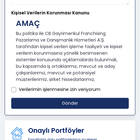
Kişisel Verilerin Korunması Kanunu
AMAÇ
Bu politika ile CB Gayrimenkul Franchising
Pazarlama ve Danışmanlık Hizmetleri A.Ş.
tarafından kişisel verileri işleme faaliyeti ve kişisel
verilerin korunmasına yönelik benimsenen
sistemler konusunda açıklamalarda bulunmak,
bu kapsamda iş ortaklarımız, mevcut ve aday
çalışanlarımız, mevcut ve potansiyel
müşterilerimiz, şirket hissedarlarımız,
ziyaretçilerimiz ve üçüncü kişiler başta olmak
Verilerimin işlenmesine izin veriyorum
üzer kişisel verileri şirketimiz tarafından işlenen
kişilerin bilgilendirilerek şeffaflığın sağlanması
Gönder
amaçlanmaktadır.
KİŞİSEL VERİLERİN İŞLENMESİ
İLKELERİ
Onaylı Portföyler
KVKK’ya uyumluluğun sağlanması için CB
Fırsatlarla dolu portföylerimizi inceleyin