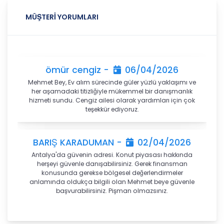
138. maddesine ve KVK Kanunu’nun 4. ve 7.
MÜŞTERİ YORUMLARI
maddelerine uygun olarak; işledikleri kişisel verileri,
yalnızca ilgili mevzuat ve kanunlarda öngörülen
veya kişisel veri işleme amacının gerektirdiği süre
kadar muhafaza edecektir. CB Gayrimenkul
Franchising Pazarlama ve Danışmanlık Hizmetleri
ömür cengiz -
06/04/2026
A.Ş. öncelikle ilgili mevzuatta kişisel verilerin
Mehmet Bey, Ev alım sürecinde güler yüzlü yaklaşımı ve
saklanması için bir süre öngörülüp
her aşamadaki titizliğiyle mükemmel bir danışmanlık
öngörülmediğini tespit edecek, bir süre
hizmeti sundu. Cengiz ailesi olarak yardımları için çok
belirlenmişse bu süreye uygun davranacak, bir
teşekkür ediyoruz.
süre belirlenmemişse kişisel verileri işlendikleri
amaç için gerekli olan süre kadar muhafaza
edecektir. Sürenin bitimi veya işlenmesini
BARIŞ KARADUMAN -
02/04/2026
gerektiren sebeplerin ortadan kalkması halinde
Antalya'da güvenin adresi. Konut piyasası hakkında
kişisel veriler CB CB Gayrimenkul Franchising
herşeyi güvenle danışabilirsiniz. Gerek finansman
Pazarlama ve Danışmanlık Hizmetleri A.Ş.
konusunda gerekse bölgesel değerlendirmeler
tarafından silinecek, yok edilecek veya anonim
anlamında oldukça bilgili olan Mehmet beye güvenle
hale getirilecektir.
başvurabilirsiniz. Pişman olmazsınız.
6. Kişisel Veri İşleme Faaliyetlerinin Kanunun 5
inci Maddesinde Belirtilen Kişisel Veri İşleme
Kemal Saldıray ÇINAR -
24/02/2026