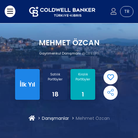
TR
MEHMET ÖZCAN
Gayrimenkul Danışmanı
@CB ELİPS
Satılık
Kiralık
Portföyler
Portföyler
İlk Yıl
18
1
Danışmanlar
Mehmet Özcan