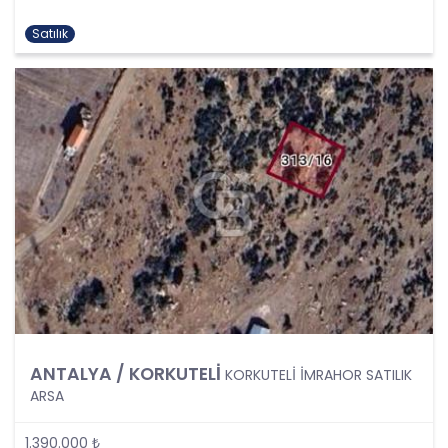
kapsamaktadır.
Kişinin kimlik bilgilerine ek olarak, vatandaşlık
Satılık
numarası, vergi numarası, pasaport numarası,
sosyal güvenlik numarası, sürücü belgesi
numarası, taşıt plakası, ev adresi, iş adresi, e-
posta adresi, telefon numarası, faks numarası,
özgeçmişi, fotoğrafı, videosu, genetik bilgileri, kan
grubu, kriminal geçmişi ve adli sicil bilgileri gibi
kişinin belirli veya belirlenebilir olmasını sağlayan
tüm bilgiler kişisel veri niteliği taşımaktadır ve
kişisel verilerin korunması kapsamına girmektedir.
Bu tanım uyarınca, CB Gayrimenkul Franchising
Pazarlama ve Danışmanlık Hizmetleri A.Ş. iş
ortakları, çalışanları ve müşterileri başta olmak
üzere üçüncü kişiler de dahil, topladıkları tüm
verilerin kişisel veri kapsamına girip girmediğini
tespit edecek ve bu verileri KVKK’nundaki kurallara
ANTALYA / KORKUTELİ
uygun olarak işleyecektir.
KORKUTELİ İMRAHOR SATILIK
Kişisel verilerin işlenmesi; tamamen veya kısmen
ARSA
otomatik olan ya da herhangi bir veri kayıt
sisteminin parçası olmak kaydıyla otomatik
1.390.000 ₺