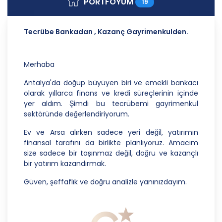
PORTFÖYÜM
19
Danışmanlık Hizmetleri A.Ş.; kişisel verilerin
işlenmesi faaliyetleri kapsamında hukuka ve
dürüstlük kurallarına uygun hareket etmekle
Tecrübe Bankadan , Kazanç Gayrimenkulden.
yükümlüdür. Bu kapsamda, orantılılık gereklilikleri
dikkate alınacakve kişisel verileri işleme amacı
dışında kullanmayacaktır.
Merhaba
2. Kişisel Verilerin Doğru ve Gerektiğinde
Antalya'da doğup büyüyen biri ve emekli bankacı
Güncel Olmasını Sağlama
olarak yıllarca finans ve kredi süreçlerinin içinde
yer aldım. Şimdi bu tecrübemi gayrimenkul
CB Gayrimenkul Franchising Pazarlama ve
sektöründe değerlendiriyorum.
Danışmanlık Hizmetleri A.Ş.; kişisel veri sahiplerinin
temel haklarını ve kendi meşru menfaatlerini
Ev ve Arsa alırken sadece yeri değil, yatırımın
dikkate alarak işlediği kişisel verilerin doğru ve
finansal tarafını da birlikte planlıyoruz. Amacım
güncel olmasını sağlamakla ve bu doğrultuda
size sadece bir taşınmaz değil, doğru ve kazançlı
gerekli tedbirleri almak için gerekli sistemleri
bir yatırım kazandırmak.
kurmakla yükümlüdür.
Güven, şeffaflık ve doğru analizle yanınızdayım.
3. Belirli, Açık ve Meşru Amaçlarla İşleme
CB Gayrimenkul Franchising Pazarlama ve
Danışmanlık Hizmetleri A.Ş.; kişisel verilerin hangi