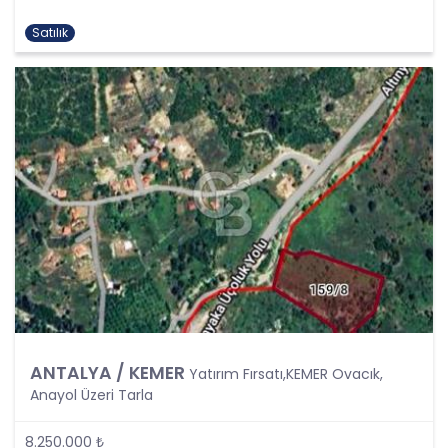
kişisel verilerin işlenmesi, üçüncü kişilere ve
Satılık
yurtdışına aktarılması konusunda KVK Kanunu’nda
öngörülen özel hükümler de dikkate alınarak
kişisel veri işleme faaliyetleri yerine getirilecek;
yukarıda belirtilen hususların yanında bu
durumlarda kanunun aradığı özel gereklilikler de
yerine getirilerek kişisel veri işleme faaliyetleri
gerçekleştirilecektir.
KİŞİSEL VERİLERİN İŞLENME
ŞARTLARI
1. Kişisel Verilerin Tespiti ve İşlenmesi
KVKK uyarınca, kişisel veri “Kimliği belirli veya
belirlenebilir gerçek kişiye ilişkin her türlü bilgi”
olarak tanımlanmıştır. Kişisel veri kavramı sadece
ad, soyad, doğum yeri, doğum tarihi gibi kişilerin
ANTALYA / KEMER
Yatırım Fırsatı,KEMER Ovacık,
tanınmasını ve teşhisini sağlayan bilgilerden
Anayol Üzeri Tarla
ibaret olmayıp ayrıca kişilerin fiziksel, sosyal,
kültürel, ekonomik, psikolojik tüm bilgilerini de
8.250.000 ₺