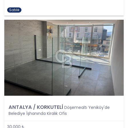
olmayan yollarla elde edilmesi, kaydedilmesi,
depolanması, muhafaza edilmesi, değiştirilmesi,
Satılık
yeniden düzenlenmesi, açıklanması, aktarılması,
elde edilebilir hale getirilmesi, sınıflandırılması
veya kullanılmasının engellenmesi gibi veriler
üzerinde gerçekleştirilen her türlü işlemi
kapsamaktadır.
CB Gayrimenkul Franchising Pazarlama ve
Danışmanlık Hizmetleri A.Ş.; KVKK uyarınca kişisel
verileri ancak ilgili kişilerin açık rızası ile işleyecektir
Ancak, aşağıdaki şartlardan herhangi birinin var
olması halinde, açık rıza aranmaksın kişisel
verilerin işlenmesi mümkündür:
Kanunlarda açıkça öngörülmesi,
Fiili imkansızlık nedeni ile rızasını açıklayamayacak
durumda bulunan veya rızasına hukuki geçerlilik
ANTALYA / KORKUTELİ
Döşemealtı Yeniköy'de
tanınmayan kişilerin kendileri veya bir başkasının
Belediye İşhanında Kiralık Ofis
hayatı veya beden bütünlüğünün korunması için
zorunlu bir durum olması,
Bir sözleşmenin kurulması veya ifasıyla doğrudan
30.000 ₺