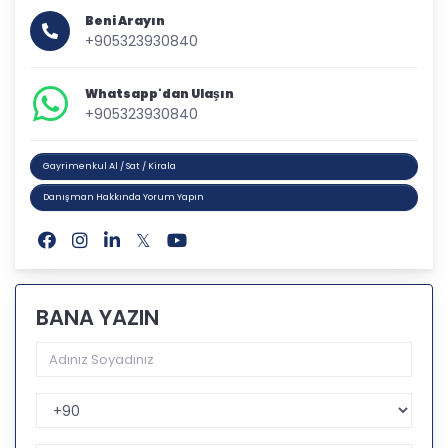
Beni Arayın
+905323930840
Whatsapp'dan Ulaşın
+905323930840
Gayrimenkul Al / Sat / Kirala
Danışman Hakkında Yorum Yapın
BANA YAZIN
Telefon Kodu